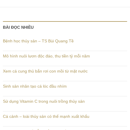
bài
viết
BÀI ĐỌC NHIỀU
Bệnh học thủy sản – TS Bùi Quang Tề
Mô hình nuôi lươn độc đáo, thu tiền tỷ mỗi năm
Xem cá cung thủ bắn rơi con mồi từ mặt nước
Sinh sản nhân tạo cá lóc đầu nhím
Sử dụng Vitamin C trong nuôi trồng thủy sản
Cá cảnh – loài thủy sản có thế mạnh xuất khẩu