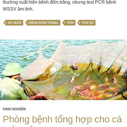
thường xuất hiện bệnh đốm trắng, nhưng test PCR bệnh
WSSV âm tính.
AO NUÔI
BỆNH ĐỐM TRẮNG
TÔM
TÔM SÚ
KINH NGHIỆM
Phòng bệnh tổng hợp cho cá