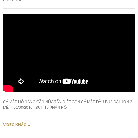
PHẢN HỒI
CÁ MẬP HỔ NẶNG GẦN NỬA TẤN DIỆT GỌN CÁ MẬP ĐẦU BÚA DÀI HƠN 2
MÉT
01/08/2016
BUI
19 PHẢN HỒI
VIDEO KHÁC
→