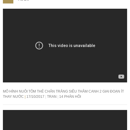
MÔ HÌNH NUÔI TÔM THẺ CHÂN TRẮNG SIÊU THÂM CANH 2 GIAI ĐOẠN ÍT
THAY NƯỚC
17/10/2017
TRAN
14 PHẢN HỒI