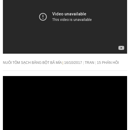
NUÔI TÔM SẠCH BẰNG BỘT BÃ MÍA
16/10/2017
TRAN
15 PHẢN HỒI