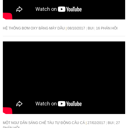
HỆ THỐNG BƠM OXY BẰNG MÁY DẦU
08/10/2017
BUI
16 PHẢN HỒI
MỘT NGƯ DÂN SÁNG CHẾ TÀU TỰ ĐỘNG CÂU CÁ
27/02/2017
BUI
27