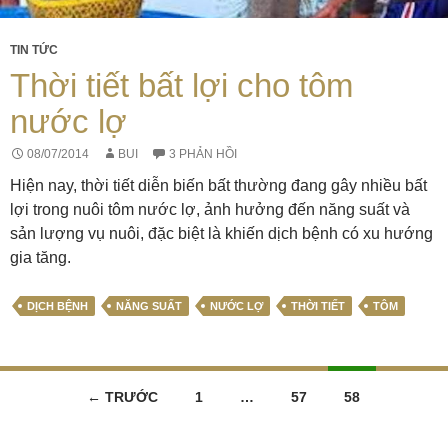
TIN TỨC
Thời tiết bất lợi cho tôm
nước lợ
08/07/2014
BUI
3 PHẢN HỒI
Hiện nay, thời tiết diễn biến bất thường đang gây nhiều bất
lợi trong nuôi tôm nước lợ, ảnh hưởng đến năng suất và
sản lượng vụ nuôi, đặc biệt là khiến dịch bệnh có xu hướng
gia tăng.
DỊCH BỆNH
NĂNG SUẤT
NƯỚC LỢ
THỜI TIẾT
TÔM
Điều
← TRƯỚC
1
…
57
58
hướng