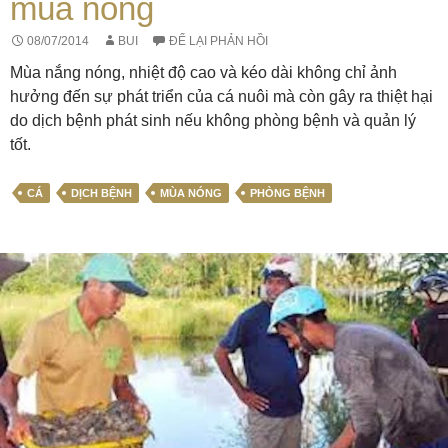
mùa nóng
08/07/2014
BUI
ĐỂ LẠI PHẢN HỒI
Mùa nắng nóng, nhiệt độ cao và kéo dài không chỉ ảnh
hưởng đến sự phát triển của cá nuôi mà còn gây ra thiệt hại
do dịch bệnh phát sinh nếu không phòng bệnh và quản lý
tốt.
CÁ
DỊCH BỆNH
MÙA NÓNG
PHÒNG BỆNH