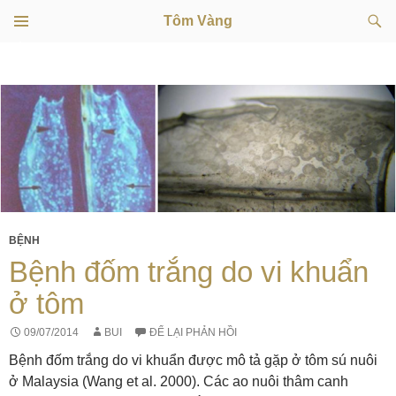
Tìm
Tôm Vàng
kiếm
TRÌNH
CHUYỂN
ĐƠN
CƠ SỞ
ĐẾN
NỘI
DUNG
BỆNH
Bệnh đốm trắng do vi khuẩn
ở tôm
09/07/2014
BUI
ĐỂ LẠI PHẢN HỒI
Bệnh đốm trắng do vi khuẩn được mô tả gặp ở tôm sú nuôi
ở Malaysia (Wang et al. 2000). Các ao nuôi thâm canh