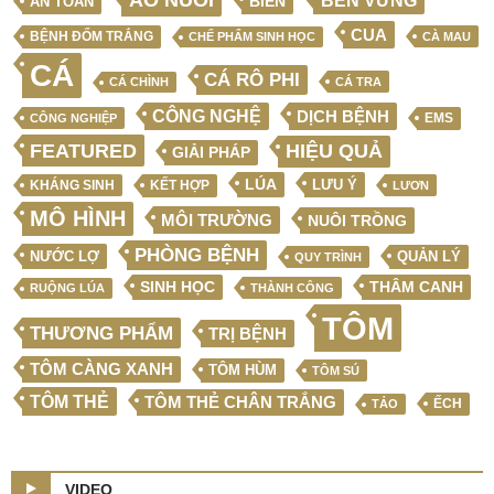
AO NUÔI
BỀN VỮNG
BIỂN
AN TOÀN
CUA
BỆNH ĐỐM TRẮNG
CHẾ PHẨM SINH HỌC
CÀ MAU
CÁ
CÁ RÔ PHI
CÁ CHÌNH
CÁ TRA
CÔNG NGHỆ
DỊCH BỆNH
EMS
CÔNG NGHIỆP
FEATURED
HIỆU QUẢ
GIẢI PHÁP
LÚA
LƯU Ý
KẾT HỢP
KHÁNG SINH
LƯƠN
MÔ HÌNH
MÔI TRƯỜNG
NUÔI TRỒNG
PHÒNG BỆNH
NƯỚC LỢ
QUẢN LÝ
QUY TRÌNH
SINH HỌC
THÂM CANH
RUỘNG LÚA
THÀNH CÔNG
TÔM
THƯƠNG PHẨM
TRỊ BỆNH
TÔM CÀNG XANH
TÔM HÙM
TÔM SÚ
TÔM THẺ
TÔM THẺ CHÂN TRẮNG
ẾCH
TẢO
VIDEO