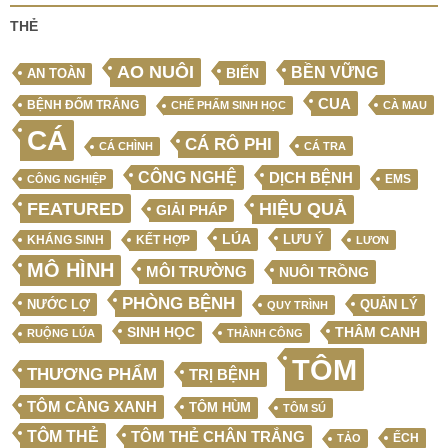
THẺ
AO NUÔI
BỀN VỮNG
BIỂN
AN TOÀN
CUA
BỆNH ĐỐM TRẮNG
CHẾ PHẨM SINH HỌC
CÀ MAU
CÁ
CÁ RÔ PHI
CÁ CHÌNH
CÁ TRA
CÔNG NGHỆ
DỊCH BỆNH
EMS
CÔNG NGHIỆP
FEATURED
HIỆU QUẢ
GIẢI PHÁP
LÚA
LƯU Ý
KẾT HỢP
KHÁNG SINH
LƯƠN
MÔ HÌNH
MÔI TRƯỜNG
NUÔI TRỒNG
PHÒNG BỆNH
NƯỚC LỢ
QUẢN LÝ
QUY TRÌNH
SINH HỌC
THÂM CANH
RUỘNG LÚA
THÀNH CÔNG
TÔM
THƯƠNG PHẨM
TRỊ BỆNH
TÔM CÀNG XANH
TÔM HÙM
TÔM SÚ
TÔM THẺ
TÔM THẺ CHÂN TRẮNG
ẾCH
TẢO