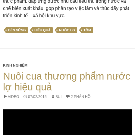
thực phẩm, đáp ứng được nhu cầu tiêu thụ trong nước và
chế biến xuất khẩu; góp phần tạo việc làm và thúc đẩy phát
triển kinh tế – xã hội khu vực.
BỀN VỮNG
HIỆU QUẢ
NƯỚC LỢ
TÔM
KINH NGHIỆM
Nuôi cua thương phẩm nước
lợ hiệu quả
VIDEO
07/02/2015
BUI
2 PHẢN HỒI