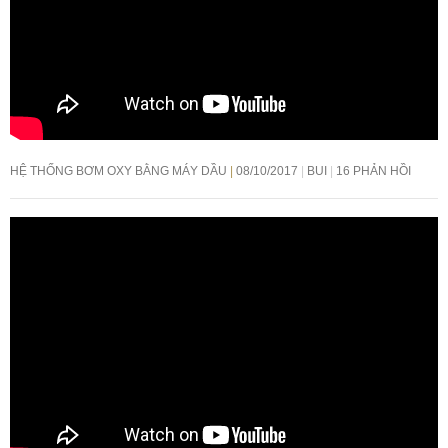
HỆ THỐNG BƠM OXY BẰNG MÁY DẦU
08/10/2017
BUI
16 PHẢN HỒI