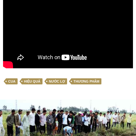
CUA
HIỆU QUẢ
NƯỚC LỢ
THƯƠNG PHẨM