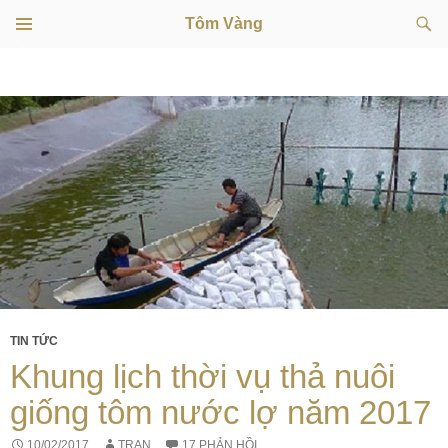
Tìm
Tôm Vàng
kiếm
TRÌNH
CHUYỂN
ĐƠN
CƠ SỞ
ĐẾN
NỘI
DUNG
TIN TỨC
Khung lịch thời vụ thả nuôi
giống tôm nước lợ năm 2017
10/02/2017
TRAN
17 PHẢN HỒI