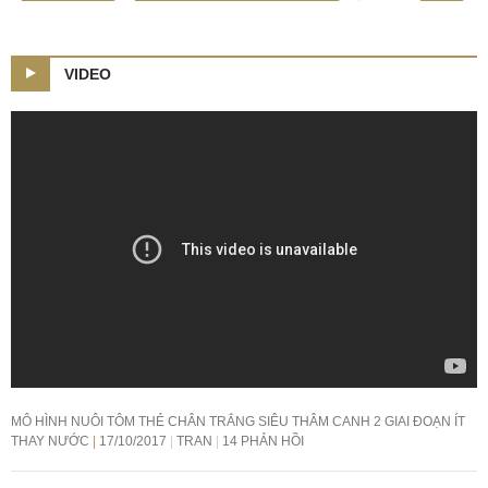
VIDEO
MÔ HÌNH NUÔI TÔM THẺ CHÂN TRẮNG SIÊU THÂM CANH 2 GIAI ĐOẠN ÍT
THAY NƯỚC
17/10/2017
TRAN
14 PHẢN HỒI