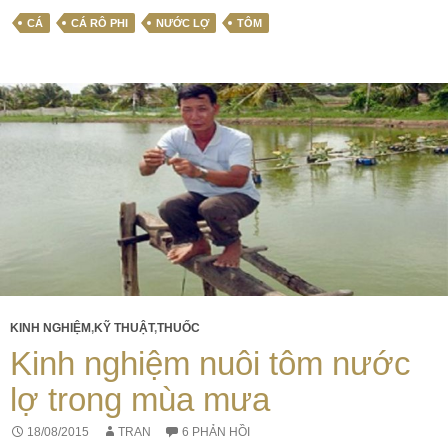
CÁ
CÁ RÔ PHI
NƯỚC LỢ
TÔM
KINH NGHIỆM
,
KỸ THUẬT
,
THUỐC
Kinh nghiệm nuôi tôm nước
lợ trong mùa mưa
18/08/2015
TRAN
6 PHẢN HỒI