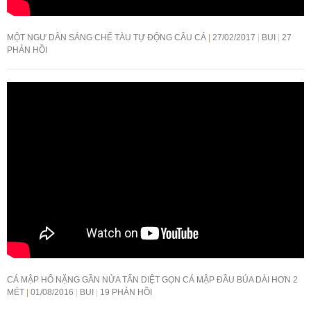
MỘT NGƯ DÂN SÁNG CHẾ TÀU TỰ ĐỘNG CÂU CÁ
27/02/2017
BUI
27
PHẢN HỒI
CÁ MẬP HỔ NẶNG GẦN NỬA TẤN DIỆT GỌN CÁ MẬP ĐẦU BÚA DÀI HƠN 2
MÉT
01/08/2016
BUI
19 PHẢN HỒI