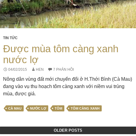
TIN TỨC
Được mùa tôm càng xanh
nước lợ
04/02/2015
HEN
7 PHẢN HỒI
Nông dân vùng đất mới chuyển đổi ở H.Thới Bình (Cà Mau)
đang vào vụ thu hoạch tôm càng xanh với niềm vui trúng
mùa, được giá.
CÀ MAU
NƯỚC LỢ
TÔM
TÔM CÀNG XANH
OLDER POSTS