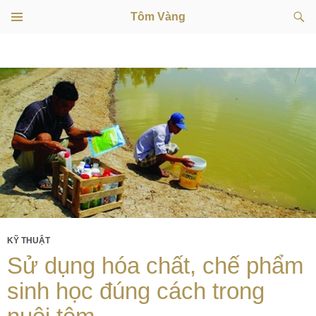
Tìm
Tôm Vàng
kiếm
TRÌNH
CHUYỂN
ĐƠN
CƠ SỞ
ĐẾN
NỘI
DUNG
KỸ THUẬT
Sử dụng hóa chất, chế phẩm
sinh học đúng cách trong