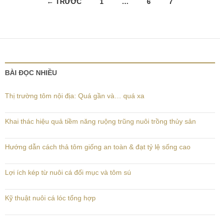
← TRƯỚC
1
…
6
7
hướng
bài
viết
BÀI ĐỌC NHIỀU
Thị trường tôm nội địa: Quá gần và… quá xa
Khai thác hiệu quả tiềm năng ruộng trũng nuôi trồng thủy sản
Hướng dẫn cách thả tôm giống an toàn & đạt tỷ lệ sống cao
Lợi ích kép từ nuôi cá đối mục và tôm sú
Kỹ thuật nuôi cá lóc tổng hợp