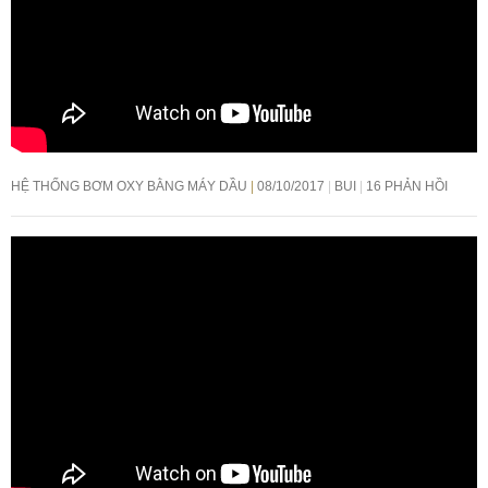
HỆ THỐNG BƠM OXY BẰNG MÁY DẦU
08/10/2017
BUI
16 PHẢN HỒI