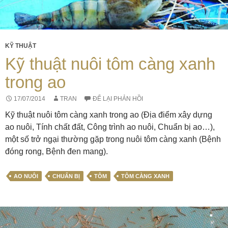
KỸ THUẬT
Kỹ thuật nuôi tôm càng xanh
trong ao
17/07/2014
TRAN
ĐỂ LẠI PHẢN HỒI
Kỹ thuật nuôi tôm càng xanh trong ao (Địa điểm xây dựng
ao nuôi, Tính chất đất, Công trình ao nuôi, Chuẩn bị ao…),
một số trở ngại thường gặp trong nuôi tôm càng xanh (Bệnh
đóng rong, Bệnh đen mang).
AO NUÔI
CHUẨN BỊ
TÔM
TÔM CÀNG XANH