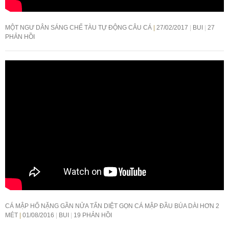
MỘT NGƯ DÂN SÁNG CHẾ TÀU TỰ ĐỘNG CÂU CÁ
27/02/2017
BUI
27
PHẢN HỒI
CÁ MẬP HỔ NẶNG GẦN NỬA TẤN DIỆT GỌN CÁ MẬP ĐẦU BÚA DÀI HƠN 2
MÉT
01/08/2016
BUI
19 PHẢN HỒI