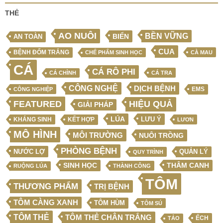
THẺ
AO NUÔI
BỀN VỮNG
BIỂN
AN TOÀN
CUA
BỆNH ĐỐM TRẮNG
CHẾ PHẨM SINH HỌC
CÀ MAU
CÁ
CÁ RÔ PHI
CÁ CHÌNH
CÁ TRA
CÔNG NGHỆ
DỊCH BỆNH
EMS
CÔNG NGHIỆP
FEATURED
HIỆU QUẢ
GIẢI PHÁP
LÚA
LƯU Ý
KẾT HỢP
KHÁNG SINH
LƯƠN
MÔ HÌNH
MÔI TRƯỜNG
NUÔI TRỒNG
PHÒNG BỆNH
NƯỚC LỢ
QUẢN LÝ
QUY TRÌNH
SINH HỌC
THÂM CANH
RUỘNG LÚA
THÀNH CÔNG
TÔM
THƯƠNG PHẨM
TRỊ BỆNH
TÔM CÀNG XANH
TÔM HÙM
TÔM SÚ
TÔM THẺ
TÔM THẺ CHÂN TRẮNG
ẾCH
TẢO