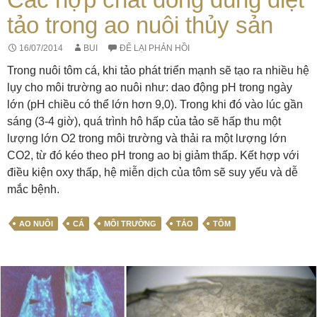
tảo trong ao nuôi thủy sản
16/07/2014
BUI
ĐỂ LẠI PHẢN HỒI
Trong nuôi tôm cá, khi tảo phát triển mạnh sẽ tạo ra nhiều hệ
lụy cho môi trường ao nuôi như: dao động pH trong ngày
lớn (pH chiều có thể lớn hơn 9,0). Trong khi đó vào lúc gần
sáng (3-4 giờ), quá trình hô hấp của tảo sẽ hấp thu một
lượng lớn O2 trong môi trường và thải ra một lượng lớn
CO2, từ đó kéo theo pH trong ao bị giảm thấp. Kết hợp với
điều kiện oxy thấp, hệ miễn dịch của tôm sẽ suy yếu và dễ
mắc bệnh.
AO NUÔI
CÁ
MÔI TRƯỜNG
TẢO
TÔM