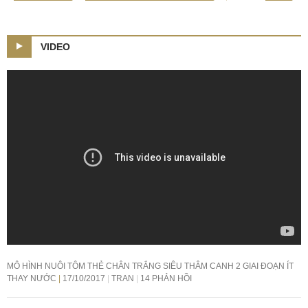
VIDEO
MÔ HÌNH NUÔI TÔM THẺ CHÂN TRẮNG SIÊU THÂM CANH 2 GIAI ĐOẠN ÍT
THAY NƯỚC
17/10/2017
TRAN
14 PHẢN HỒI