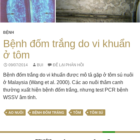
BỆNH
Bệnh đốm trắng do vi khuẩn
ở tôm
09/07/2014
BUI
ĐỂ LẠI PHẢN HỒI
Bệnh đốm trắng do vi khuẩn được mô tả gặp ở tôm sú nuôi
ở Malaysia (Wang et al. 2000). Các ao nuôi thâm canh
thường xuất hiện bệnh đốm trắng, nhưng test PCR bệnh
WSSV âm tính.
AO NUÔI
BỆNH ĐỐM TRẮNG
TÔM
TÔM SÚ
Điều