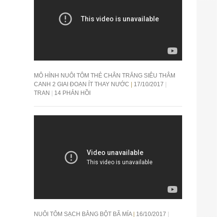
MÔ HÌNH NUÔI TÔM THẺ CHÂN TRẮNG SIÊU THÂM
CANH 2 GIAI ĐOẠN ÍT THAY NƯỚC
17/10/2017
TRAN
14 PHẢN HỒI
NUÔI TÔM SẠCH BẰNG BỘT BÃ MÍA
16/10/2017