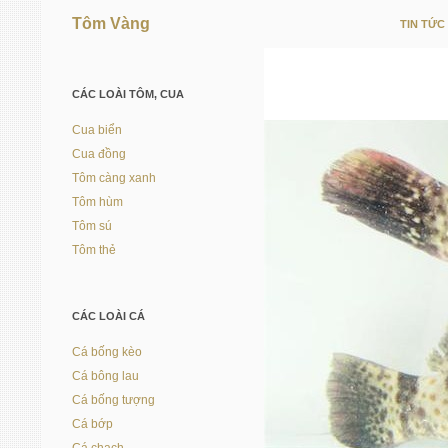
Tôm Vàng
TIN TỨC
Vì người nuôi trồng thủy sản
CÁC LOÀI TÔM, CUA
Cua biển
Cua đồng
Tôm càng xanh
Tôm hùm
Tôm sú
Tôm thẻ
CÁC LOÀI CÁ
Cá bống kèo
Cá bông lau
Cá bống tượng
Cá bớp