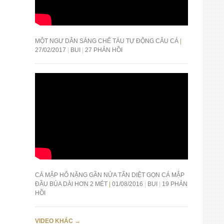
MỘT NGƯ DÂN SÁNG CHẾ TÀU TỰ ĐỘNG CÂU CÁ
27/02/2017
BUI
27 PHẢN HỒI
CÁ MẬP HỔ NẶNG GẦN NỬA TẤN DIỆT GỌN CÁ MẬP
ĐẦU BÚA DÀI HƠN 2 MÉT
01/08/2016
BUI
19 PHẢN
HỒI
VIDEO KHÁC
→