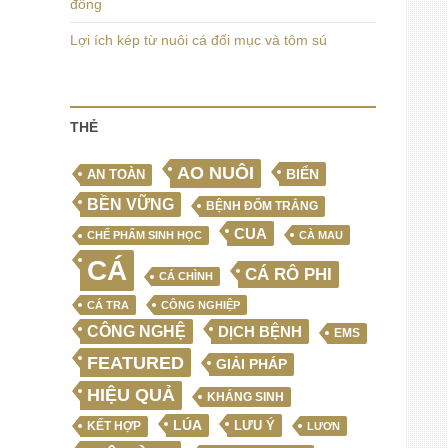
đồng
Lợi ích kép từ nuôi cá đối mục và tôm sú
THẺ
AO NUÔI
BIỂN
AN TOÀN
BỀN VỮNG
BỆNH ĐỐM TRẮNG
CUA
CHẾ PHẨM SINH HỌC
CÀ MAU
CÁ
CÁ RÔ PHI
CÁ CHÌNH
CÁ TRA
CÔNG NGHIỆP
CÔNG NGHỆ
DỊCH BỆNH
EMS
FEATURED
GIẢI PHÁP
HIỆU QUẢ
KHÁNG SINH
LÚA
LƯU Ý
KẾT HỢP
LƯƠN