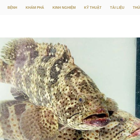
CHUYỂN ĐẾN NỘI DUNG
BỆNH
KHÁM PHÁ
KINH NGHIỆM
KỸ THUẬT
TÀI LIỆU
THỨ