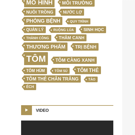
MÔ HÌNH
MÔI TRƯỜNG
NUÔI TRỒNG
NƯỚC LỢ
PHÒNG BỆNH
QUY TRÌNH
SINH HỌC
QUẢN LÝ
RUỘNG LÚA
THÂM CANH
THÀNH CÔNG
THƯƠNG PHẨM
TRỊ BỆNH
TÔM
TÔM CÀNG XANH
TÔM THẺ
TÔM HÙM
TÔM SÚ
TÔM THẺ CHÂN TRẮNG
TẢO
ẾCH
VIDEO