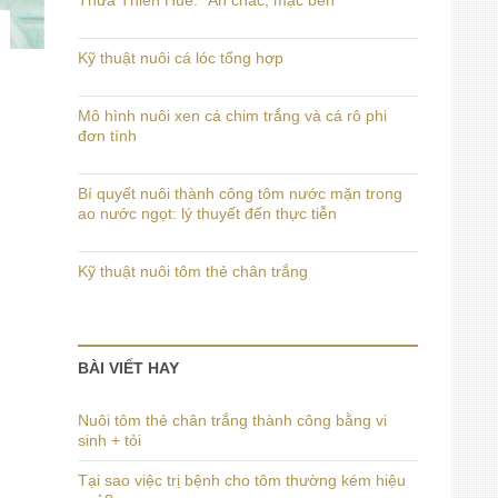
Thừa Thiên Huế: “Ăn chắc, mặc bền”
Kỹ thuật nuôi cá lóc tổng hợp
Mô hình nuôi xen cá chim trắng và cá rô phi
đơn tính
Bí quyết nuôi thành công tôm nước mặn trong
ao nước ngọt: lý thuyết đến thực tiễn
Kỹ thuật nuôi tôm thẻ chân trắng
BÀI VIẾT HAY
Nuôi tôm thẻ chân trắng thành công bằng vi
sinh + tỏi
Tại sao việc trị bệnh cho tôm thường kém hiệu