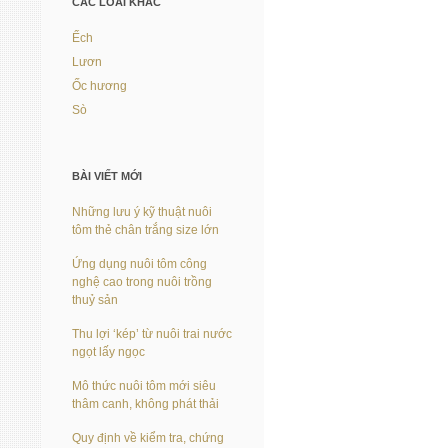
CÁC LOÀI KHÁC
Ếch
Lươn
Ốc hương
Sò
BÀI VIẾT MỚI
Những lưu ý kỹ thuật nuôi
tôm thẻ chân trắng size lớn
Ứng dụng nuôi tôm công
nghệ cao trong nuôi trồng
thuỷ sản
Thu lợi ‘kép’ từ nuôi trai nước
ngọt lấy ngọc
Mô thức nuôi tôm mới siêu
thâm canh, không phát thải
Quy định về kiểm tra, chứng