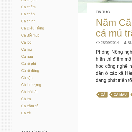
Cá chạch
Cá chẽm
TIN TỨC
Cá chép
Năm Căn:
Cá chình
Cá Diêu Hồng
cá mú t
Cá đối mục
Cá lóc
28/09/2014
BU
Cá mú
Phòng Nông nghi
Cá ngừ
hiện thí điểm mô
Cá rô phi
học công nghệ n
Cá rô đồng
dân ở các xã Hà
Cá sặc
đang phát triển t
Cá tai tượng
Cá thát lát
CÁ
CÀ MAU
Cá tra
Cá trắm cỏ
Cá trê