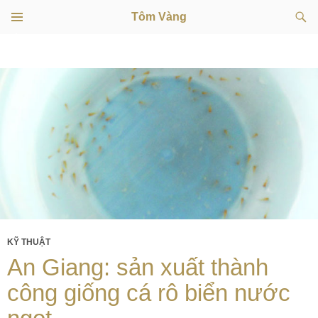
Tìm
Tôm Vàng
kiếm
TRÌNH
CHUYỂN
ĐƠN
CƠ SỞ
ĐẾN
NỘI
DUNG
KỸ THUẬT
An Giang: sản xuất thành
công giống cá rô biển nước