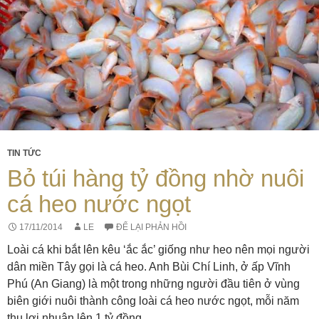
TIN TỨC
Bỏ túi hàng tỷ đồng nhờ nuôi
cá heo nước ngọt
17/11/2014
LE
ĐỂ LẠI PHẢN HỒI
Loài cá khi bắt lên kêu ‘ắc ắc’ giống như heo nên mọi người
dân miền Tây gọi là cá heo. Anh Bùi Chí Linh, ở ấp Vĩnh
Phú (An Giang) là một trong những người đầu tiên ở vùng
biên giới nuôi thành công loài cá heo nước ngọt, mỗi năm
thu lợi nhuận lên 1 tỷ đồng.