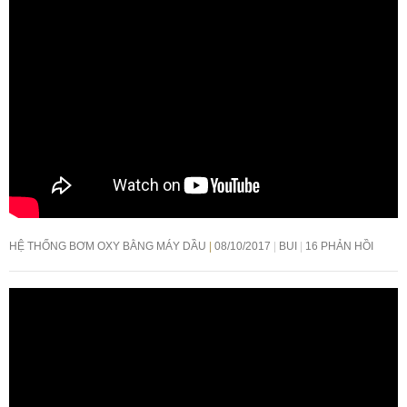
HỆ THỐNG BƠM OXY BẰNG MÁY DẦU
08/10/2017
BUI
16 PHẢN HỒI