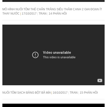
MÔ HÌNH NUÔI TÔM THẺ CHÂN TRẮNG SIÊU THÂM CANH 2 GIAI ĐOẠN ÍT
THAY NƯỚC
17/10/2017
TRAN
14 PHẢN HỒI
NUÔI TÔM SẠCH BẰNG BỘT BÃ MÍA
16/10/2017
TRAN
15 PHẢN HỒI