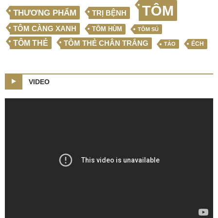
TÔM
THƯƠNG PHẨM
TRỊ BỆNH
TÔM CÀNG XANH
TÔM HÙM
TÔM SÚ
TÔM THẺ
TÔM THẺ CHÂN TRẮNG
ẾCH
TẢO
VIDEO