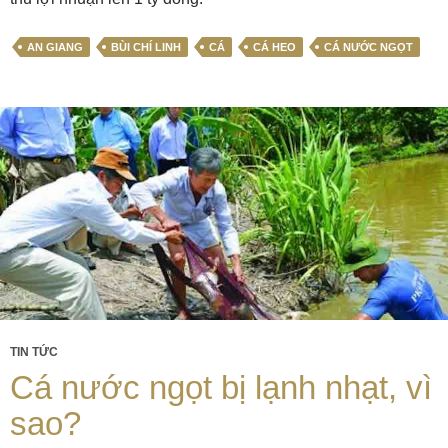
AN GIANG
BÙI CHÍ LINH
CÁ
CÁ HEO
CÁ NƯỚC NGỌT
TIN TỨC
Cá nước ngọt bị lạnh nhạt, vì
sao?