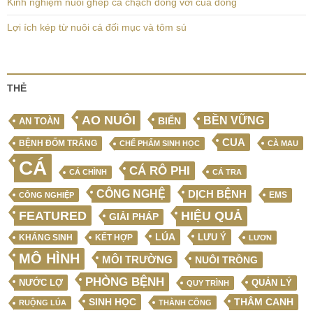
Kinh nghiệm nuôi ghép cá chạch đồng với cua đồng
Lợi ích kép từ nuôi cá đối mục và tôm sú
THẺ
AO NUÔI
BỀN VỮNG
BIỂN
AN TOÀN
CUA
BỆNH ĐỐM TRẮNG
CHẾ PHẨM SINH HỌC
CÀ MAU
CÁ
CÁ RÔ PHI
CÁ CHÌNH
CÁ TRA
CÔNG NGHỆ
DỊCH BỆNH
EMS
CÔNG NGHIỆP
FEATURED
HIỆU QUẢ
GIẢI PHÁP
LÚA
LƯU Ý
KẾT HỢP
KHÁNG SINH
LƯƠN
MÔ HÌNH
MÔI TRƯỜNG
NUÔI TRỒNG
PHÒNG BỆNH
NƯỚC LỢ
QUẢN LÝ
QUY TRÌNH
SINH HỌC
THÂM CANH
RUỘNG LÚA
THÀNH CÔNG