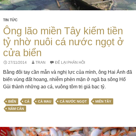
TIN TỨC
Ông lão miền Tây kiếm tiền
tỷ nhờ nuôi cá nước ngọt ở
cửa biển
27/11/2014
TRAN
ĐỂ LẠI PHẢN HỒI
Bằng đôi tay cần mẫn và nghị lực của mình, ông Hai Ánh đã
biến vùng đất hoang, nhiễm phèn mặn ở ngã ba sông Hố
Gùi thành những ao cá, vuông tôm trị giá bạc tỷ.
BIỂN
CÁ
CÀ MAU
CÁ NƯỚC NGỌT
MIỀN TÂY
NĂM CĂN