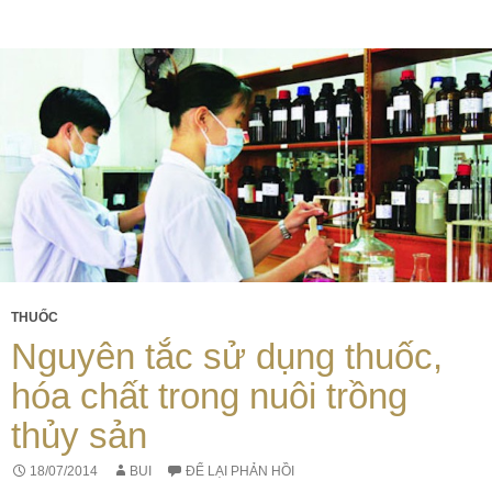
THUỐC
Nguyên tắc sử dụng thuốc,
hóa chất trong nuôi trồng
thủy sản
18/07/2014
BUI
ĐỂ LẠI PHẢN HỒI