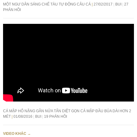
MỘT NGƯ DÂN SÁNG CHẾ TÀU TỰ ĐỘNG CÂU CÁ
27/02/2017
BUI
27
PHẢN HỒI
CÁ MẬP HỔ NẶNG GẦN NỬA TẤN DIỆT GỌN CÁ MẬP ĐẦU BÚA DÀI HƠN 2
MÉT
01/08/2016
BUI
19 PHẢN HỒI
VIDEO KHÁC
→