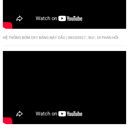
HỆ THỐNG BƠM OXY BẰNG MÁY DẦU
08/10/2017
BUI
16 PHẢN HỒI