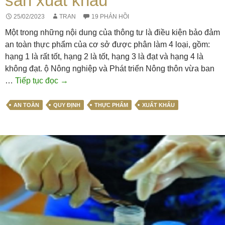
sản xuất khẩu
25/02/2023
TRAN
19 PHẢN HỒI
Một trong những nội dung của thông tư là điều kiện bảo đảm
an toàn thực phẩm của cơ sở được phân làm 4 loại, gồm:
hạng 1 là rất tốt, hạng 2 là tốt, hạng 3 là đạt và hạng 4 là
không đạt. ộ Nông nghiệp và Phát triển Nông thôn vừa ban
Quy
…
Tiếp tục đọc
→
định
về
AN TOÀN
QUY ĐỊNH
THỰC PHẨM
XUẤT KHẨU
kiểm
tra,
chứng
nhận
an
toàn
thực
phẩm
thủy
sản