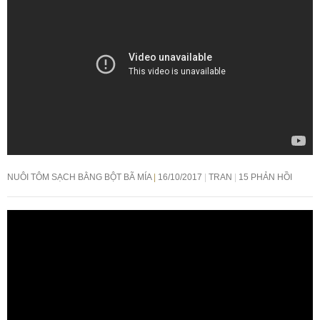
NUÔI TÔM SẠCH BẰNG BỘT BÃ MÍA
16/10/2017
TRAN
15 PHẢN HỒI