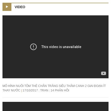
VIDEO
MÔ HÌNH NUÔI TÔM THẺ CHÂN TRẮNG SIÊU THÂM CANH 2 GIAI ĐOẠN ÍT
THAY NƯỚC
17/10/2017
TRAN
14 PHẢN HỒI