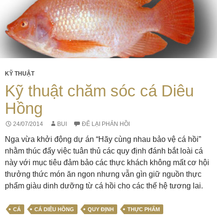
KỸ THUẬT
Kỹ thuật chăm sóc cá Diêu
Hồng
24/07/2014
BUI
ĐỂ LẠI PHẢN HỒI
Nga vừa khởi động dự án “Hãy cùng nhau bảo vệ cá hồi”
nhằm thúc đẩy việc tuân thủ các quy định đánh bắt loài cá
này với mục tiêu đảm bảo các thực khách không mất cơ hội
thưởng thức món ăn ngon nhưng vẫn gìn giữ nguồn thực
phẩm giàu dinh dưỡng từ cá hồi cho các thế hệ tương lai.
CÁ
CÁ DIÊU HỒNG
QUY ĐỊNH
THỰC PHẨM