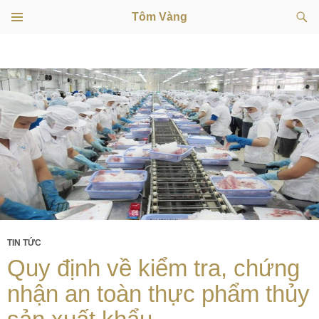
Tìm
Tôm Vàng
kiếm
TRÌNH
CHUYỂN
ĐƠN
CƠ SỞ
ĐẾN
NỘI
DUNG
TIN TỨC
Quy định về kiểm tra, chứng
nhận an toàn thực phẩm thủy