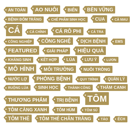
AO NUÔI
BỀN VỮNG
BIỂN
AN TOÀN
CUA
BỆNH ĐỐM TRẮNG
CHẾ PHẨM SINH HỌC
CÀ MAU
CÁ
CÁ RÔ PHI
CÁ CHÌNH
CÁ TRA
CÔNG NGHỆ
DỊCH BỆNH
EMS
CÔNG NGHIỆP
FEATURED
HIỆU QUẢ
GIẢI PHÁP
LÚA
LƯU Ý
KẾT HỢP
KHÁNG SINH
LƯƠN
MÔ HÌNH
MÔI TRƯỜNG
NUÔI TRỒNG
PHÒNG BỆNH
NƯỚC LỢ
QUẢN LÝ
QUY TRÌNH
SINH HỌC
THÂM CANH
RUỘNG LÚA
THÀNH CÔNG
TÔM
THƯƠNG PHẨM
TRỊ BỆNH
TÔM CÀNG XANH
TÔM HÙM
TÔM SÚ
TÔM THẺ
TÔM THẺ CHÂN TRẮNG
ẾCH
TẢO