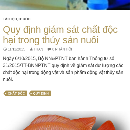
xuất
khẩu
TÀI LIỆU
,
THUỐC
Quy định giám sát chất độc
hại trong thủy sản nuôi
11/11/2015
TRAN
6 PHẢN HỒI
Ngày 6/10/2015, Bộ NN&PTNT ban hành Thông tư số
31/2015/TT-BNNPTNT quy định về giám sát dư lượng các
chất độc hại trong động vật và sản phẩm động vật thủy sản
nuôi.
CHẤT ĐỘC
QUY ĐỊNH