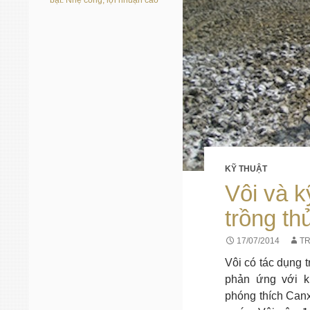
bạt: Nhẹ công, lợi nhuận cao
KỸ THUẬT
Vôi và k
trồng th
17/07/2014
T
Vôi có tác dụng 
phản ứng với k
phóng thích Canx