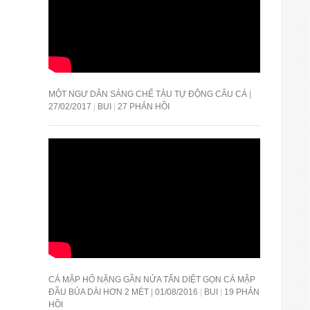
MỘT NGƯ DÂN SÁNG CHẾ TÀU TỰ ĐỘNG CÂU CÁ
27/02/2017
BUI
27 PHẢN HỒI
CÁ MẬP HỔ NẶNG GẦN NỬA TẤN DIỆT GỌN CÁ MẬP
ĐẦU BÚA DÀI HƠN 2 MÉT
01/08/2016
BUI
19 PHẢN
HỒI