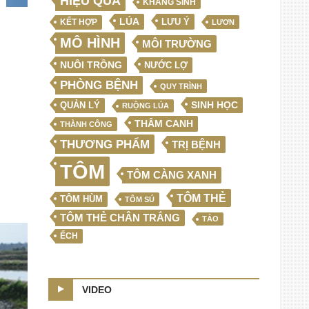
HIỆU QUẢ
KHÁNG SINH
LÚA
LƯU Ý
KẾT HỢP
LƯƠN
MÔ HÌNH
MÔI TRƯỜNG
NUÔI TRỒNG
NƯỚC LỢ
PHÒNG BỆNH
QUY TRÌNH
SINH HỌC
QUẢN LÝ
RUỘNG LÚA
THÂM CANH
THÀNH CÔNG
THƯƠNG PHẨM
TRỊ BỆNH
TÔM
TÔM CÀNG XANH
TÔM THẺ
TÔM HÙM
TÔM SÚ
TÔM THẺ CHÂN TRẮNG
TẢO
ẾCH
VIDEO