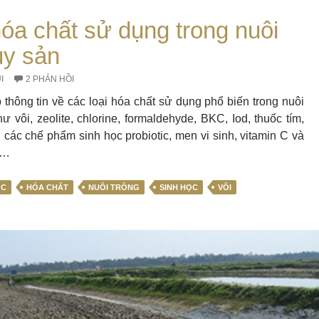
óa chất sử dụng trong nuôi
ủy sản
I
2 PHẢN HỒI
p thông tin về các loại hóa chất sử dụng phổ biến trong nuôi
ư vôi, zeolite, chlorine, formaldehyde, BKC, Iod, thuốc tím,
, các chế phẩm sinh học probiotic, men vi sinh, vitamin C và
d…
ỌC
HÓA CHẤT
NUÔI TRỒNG
SINH HỌC
VÔI