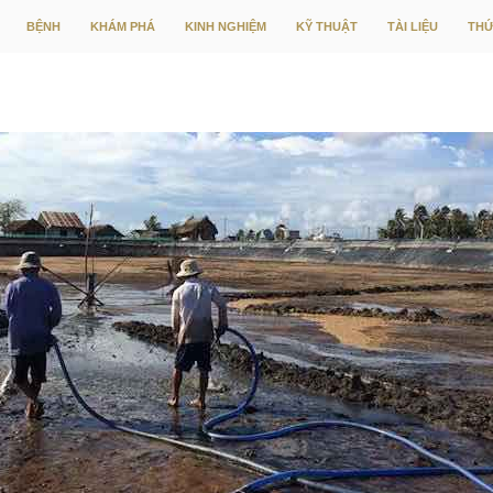
CHUYỂN ĐẾN NỘI DUNG
BỆNH
KHÁM PHÁ
KINH NGHIỆM
KỸ THUẬT
TÀI LIỆU
THỨ