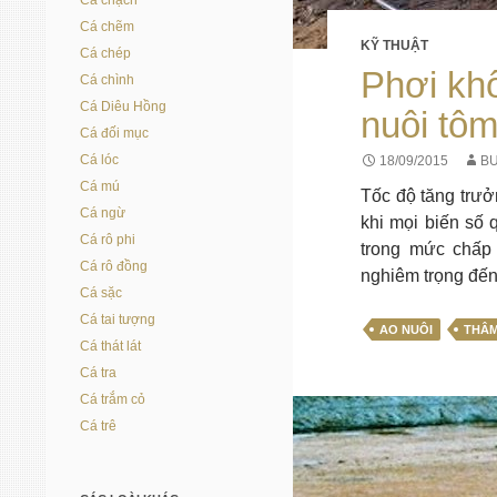
Cá chạch
Cá chẽm
KỸ THUẬT
Cá chép
Phơi khô
Cá chình
Cá Diêu Hồng
nuôi tô
Cá đối mục
Cá lóc
18/09/2015
BU
Cá mú
Tốc độ tăng trưởn
Cá ngừ
khi mọi biến số
Cá rô phi
trong mức chấp
Cá rô đồng
nghiêm trọng đến
Cá sặc
Cá tai tượng
AO NUÔI
THÂM
Cá thát lát
Cá tra
Cá trắm cỏ
Cá trê