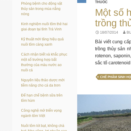
THUỐC
Phòng bệnh cho động vật
thủy sản trong mùa nắng
Một số h
nóng
trồng th
Kinh nghiệm nuôi tôm thẻ hai
giai đoạn tại tỉnh Trà Vinh
18/07/2014
BU
Kỹ thuật mới tăng hiệu quả
Bài viết cung cấ
nuôi tôm càng xanh
trồng thủy sản nh
Cách nhận biết và khắc phục
rotenon, saponin
một số trường hợp bất
sắc tố carotenoi
thường của màu nước ao
nuôi cá
CHẾ PHẨM SINH H
Nguyên liệu thảo dược mới
tiềm năng cho cá da trơn
Để hạn chế bệnh sữa trên
tôm hùm
Công nghệ mở triển vọng
ngành tôm Việt
Nuôi tôm lót bạt, không chà