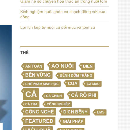
Giảm hệ số chuyển hóa thức ăn trong nuôi tôm
Kinh nghiệm nuôi ghép cá chạch đồng với cua
đồng
Lợi ích kép từ nuôi cá đối mục và tôm sú
THẺ
AO NUÔI
BIỂN
AN TOÀN
BỀN VỮNG
BỆNH ĐỐM TRẮNG
CUA
CHẾ PHẨM SINH HỌC
CÀ MAU
CÁ
CÁ RÔ PHI
CÁ CHÌNH
CÁ TRA
CÔNG NGHIỆP
CÔNG NGHỆ
DỊCH BỆNH
EMS
FEATURED
GIẢI PHÁP