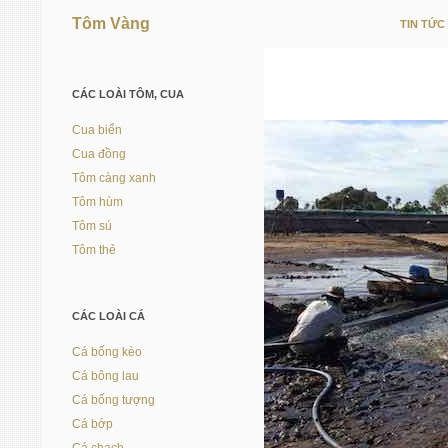
Tôm Vàng
TIN TỨC
Vì người nuôi trồng thủy sản
CÁC LOÀI TÔM, CUA
Cua biển
Cua đồng
Tôm càng xanh
Tôm hùm
Tôm sú
Tôm thẻ
CÁC LOÀI CÁ
Cá bống kèo
Cá bông lau
Cá bống tượng
Cá bớp