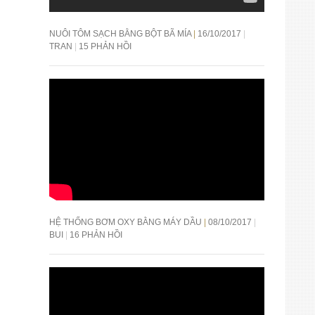
NUÔI TÔM SẠCH BẰNG BỘT BÃ MÍA
16/10/2017
TRAN
15 PHẢN HỒI
HỆ THỐNG BƠM OXY BẰNG MÁY DẦU
08/10/2017
BUI
16 PHẢN HỒI