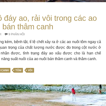
 đáy ao, rải vôi trong các ao
m bán thâm canh
I
9 PHẢN HỒI
g kém, bệnh tật, tỉ lệ chết xảy ra ở các ao nuôi tôm ngay cả
 quan trọng của chất lượng nước được đo trong cột nước ở
 nhận được, tình trạng đáy ao xấu được cho là hạn chế
 năng suất nuôi của ao nuôi bán thâm canh và thâm canh.
 CANH
TÔM
VÔI