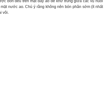
ợc bón đều trên mặt đáy ao để khử trùng giữa các vụ nuôi
n mặt nước ao. Chú ý rằng không nên bón phân sớm (ít nhất
i vôi.