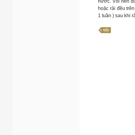
nước. Vôi nên đư
hoặc rải đều trê
1 tuần ) sau khi rả
VÔI