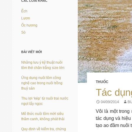
CÁC LOÀI KHÁC
Ếch
Lươn
Ốc hương
Sò
BÀI VIẾT MỚI
Những lưu ý kỹ thuật nuôi
tôm thẻ chân trắng size lớn
Ứng dụng nuôi tôm công
THUỐC
nghệ cao trong nuôi trồng
thuỷ sản
Tác dụng
Thu lợi ‘kép’ từ nuôi trai nước
04/09/2014
BU
ngọt lấy ngọc
Vôi là một trong
Mô thức nuôi tôm mới siêu
tác dụng và hiệu
thâm canh, không phát thải
tạo ao đầm nuôi 
Quy định về kiểm tra, chứng