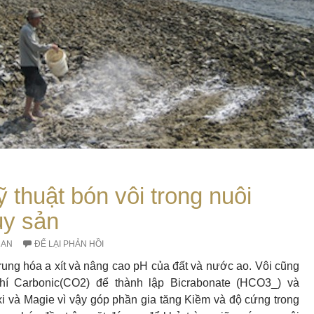
ỹ thuật bón vôi trong nuôi
ủy sản
RAN
ĐỂ LẠI PHẢN HỒI
trung hóa a xít và nâng cao pH của đất và nước ao. Vôi cũng
hí Carbonic(CO2) để thành lập Bicrabonate (HCO3_) và
i và Magie vì vậy góp phần gia tăng Kiềm và độ cứng trong