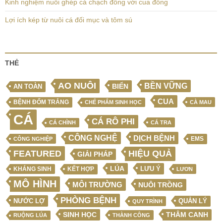
Kinh nghiệm nuôi ghép cá chạch đồng với cua đồng
Lợi ích kép từ nuôi cá đối mục và tôm sú
THẺ
AO NUÔI
BỀN VỮNG
BIỂN
AN TOÀN
CUA
BỆNH ĐỐM TRẮNG
CHẾ PHẨM SINH HỌC
CÀ MAU
CÁ
CÁ RÔ PHI
CÁ CHÌNH
CÁ TRA
CÔNG NGHỆ
DỊCH BỆNH
EMS
CÔNG NGHIỆP
FEATURED
HIỆU QUẢ
GIẢI PHÁP
LÚA
LƯU Ý
KẾT HỢP
KHÁNG SINH
LƯƠN
MÔ HÌNH
MÔI TRƯỜNG
NUÔI TRỒNG
PHÒNG BỆNH
NƯỚC LỢ
QUẢN LÝ
QUY TRÌNH
SINH HỌC
THÂM CANH
RUỘNG LÚA
THÀNH CÔNG