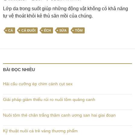
Lớp da trong suốt giúp những động vật không có khả năng
tự vệ thoát khỏi kẻ thù săn mồi của chúng.
CÁ
CÁ ĐUỐI
ẾCH
SỨA
TÔM
BÀI ĐỌC NHIỀU
Hải cẩu cưỡng ép chim cánh cụt sex
Giải pháp giảm thiểu rủi ro nuôi tôm quảng canh
Nuôi tôm thẻ chân trắng thâm canh ương san hai giai đoạn
Kỹ thuật nuôi cá trê vàng thương phẩm