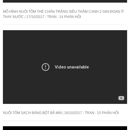
MÔ HÌNH NUÔI TÔM THẺ CHÂN TRẮNG SIÊU THÂM CANH 2 GIAI ĐOẠN ÍT
THAY NƯỚC
17/10/2017
TRAN
14 PHẢN HỒI
NUÔI TÔM SẠCH BẰNG BỘT BÃ MÍA
16/10/2017
TRAN
15 PHẢN HỒI