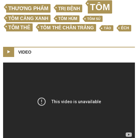
TÔM
THƯƠNG PHẨM
TRỊ BỆNH
TÔM CÀNG XANH
TÔM HÙM
TÔM SÚ
TÔM THẺ
TÔM THẺ CHÂN TRẮNG
ẾCH
TẢO
VIDEO