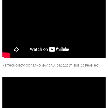
HỆ THỐNG BƠM OXY BẰNG MÁY DẦU
08/10/2017
BUI
16 PHẢN HỒI