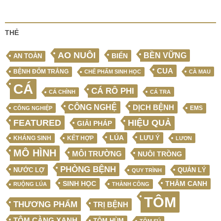
THẺ
AO NUÔI
BỀN VỮNG
BIỂN
AN TOÀN
CUA
BỆNH ĐỐM TRẮNG
CHẾ PHẨM SINH HỌC
CÀ MAU
CÁ
CÁ RÔ PHI
CÁ CHÌNH
CÁ TRA
CÔNG NGHỆ
DỊCH BỆNH
EMS
CÔNG NGHIỆP
FEATURED
HIỆU QUẢ
GIẢI PHÁP
LÚA
LƯU Ý
KẾT HỢP
KHÁNG SINH
LƯƠN
MÔ HÌNH
MÔI TRƯỜNG
NUÔI TRỒNG
PHÒNG BỆNH
NƯỚC LỢ
QUẢN LÝ
QUY TRÌNH
SINH HỌC
THÂM CANH
RUỘNG LÚA
THÀNH CÔNG
TÔM
THƯƠNG PHẨM
TRỊ BỆNH
TÔM CÀNG XANH
TÔM HÙM