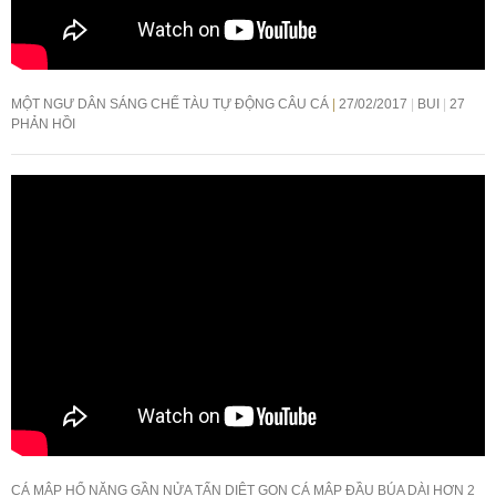
MỘT NGƯ DÂN SÁNG CHẾ TÀU TỰ ĐỘNG CÂU CÁ
27/02/2017
BUI
27
PHẢN HỒI
CÁ MẬP HỔ NẶNG GẦN NỬA TẤN DIỆT GỌN CÁ MẬP ĐẦU BÚA DÀI HƠN 2