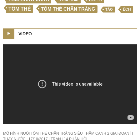
TÔM SÚ
TÔM THẺ
TÔM THẺ CHÂN TRẮNG
ẾCH
TẢO
VIDEO
MÔ HÌNH NUÔI TÔM THẺ CHÂN TRẮNG SIÊU THÂM CANH 2 GIAI ĐOẠN ÍT
THAY NƯỚC
17/10/2017
TRAN
14 PHẢN HỒI