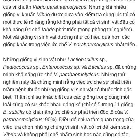
của vi khuẩn
Vibrio parahaemolyticus
. Nhưng khi nhiều
giống vi khuẩn
Vibrio
được đưa vào kiểm tra cùng lúc thì có
một thực tế rõ ràng rằng không phải tất cả vi sinh vật đều có
khả năng ức chế
Vibrio
phát triển (trong phòng thí nghiệm).
Một vài giống vi sinh vật dường như có hiệu quả hơn các
giống khác trong việc ức chế
V. parahaemolyticus
phát triển.
Những giống vi sinh vật như
Lactiobacillus
sp.,
Pediococcus
sp.,
Enterococcus
sp. và
Bacillus
sp. đã chứng
minh khả năng ức chế
V. parahaemolyticus
. Những thử
nghiệm này đã chứng minh rằng việc ức chế sự phát triển
mầm bệnh thuộc những giống vi sinh vật có thuộc tính đặc
biệt. Thậm chí sự khác biệt của các giống trong cùng một
loài cũng có sự khác nhau đáng kể (chỉ có 5 trong 11 giống
B. subtilis
có khả năng ức chế sự phát triển độc tố của
V.
parahaemolyticus
: 90%). Điều đó chỉ ra tầm quan trọng của
việc lựa chọn những chủng vi sinh vật có lợi để kiểm soát
Vibrio
và không phải chế phẩm sinh học nào cũng có tác