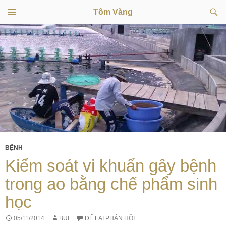
Tìm
Tôm Vàng
kiếm
TRÌNH
CHUYỂN
ĐƠN
CƠ SỞ
ĐẾN
NỘI
DUNG
BỆNH
Kiểm soát vi khuẩn gây bệnh
trong ao bằng chế phẩm sinh
học
05/11/2014
BUI
ĐỂ LẠI PHẢN HỒI