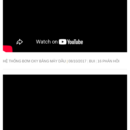
HỆ THỐNG BƠM OXY BẰNG MÁY DẦU
08/10/2017
BUI
16 PHẢN HỒI