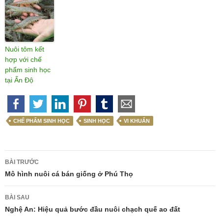
Nuôi tôm kết
hợp với chế
phẩm sinh học
tại Ấn Độ
CHẾ PHẨM SINH HỌC
SINH HỌC
VI KHUẨN
Điều
BÀI TRƯỚC
hướng
Mô hình nuôi cá bán giống ở Phú Thọ
bài
BÀI SAU
viết
Nghệ An: Hiệu quả bước đầu nuôi chạch quế ao đất