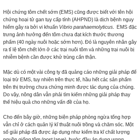
Hội chứng tôm chết sớm (EMS) cũng được biết với tên hội
chứng hoại tử gan tụy cấp tính (AHPND) là dịch bệnh nguy
hiểm gây ra bởi vi khuẩn
Vibrio parahaemolyticus
. EMS đặc
trưng ảnh hưởng đến tôm chưa đạt kích thước thương
phẩm (40 ngày nuôi hoặc sớm hơn). Đó là nguyên nhân gây
ra tỉ lệ tôm chết lớn ở các trại nuôi tôm và những trại nuôi bị
nhiễm bệnh cần được khử trùng cẩn thận.
Mặc dù có một vài công ty đã quảng cáo những giải pháp để
loại trừ EMS, tuy nhiên trên thực tế, hầu hết các sản phẩm
trên thị trường chưa chứng minh được tác dụng của chúng.
Do vậy, nông dân vẫn phải tìm kiếm những giải pháp thay
thế hiệu quả cho những vấn đề của họ.
Cho đến bây giờ, những biện pháp phòng ngừa tổng hợp
vẫn chỉ ở cách quản lý kĩ thuật nuôi trồng và chăm sóc. Một
số giải pháp đã được áp dụng như kiểm tra kĩ chất lượng
nguồn giống tôm (post larve), bước đầu áp dụng ương