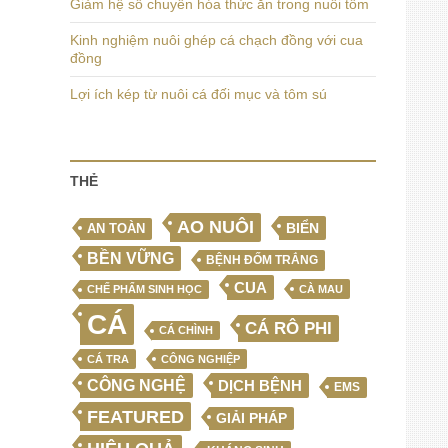
Giảm hệ số chuyển hóa thức ăn trong nuôi tôm
Kinh nghiệm nuôi ghép cá chạch đồng với cua
đồng
Lợi ích kép từ nuôi cá đối mục và tôm sú
THẺ
AO NUÔI
BIỂN
AN TOÀN
BỀN VỮNG
BỆNH ĐỐM TRẮNG
CUA
CHẾ PHẨM SINH HỌC
CÀ MAU
CÁ
CÁ RÔ PHI
CÁ CHÌNH
CÁ TRA
CÔNG NGHIỆP
CÔNG NGHỆ
DỊCH BỆNH
EMS
FEATURED
GIẢI PHÁP