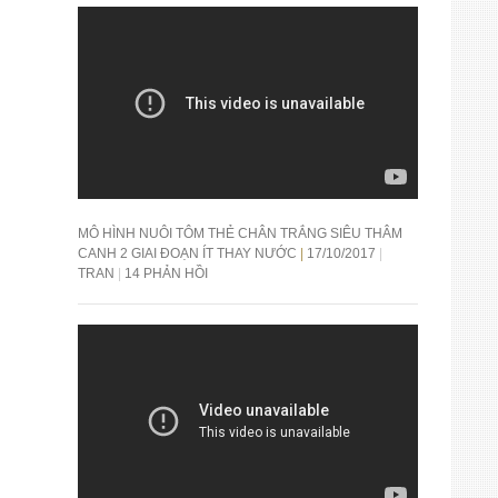
MÔ HÌNH NUÔI TÔM THẺ CHÂN TRẮNG SIÊU THÂM
CANH 2 GIAI ĐOẠN ÍT THAY NƯỚC
17/10/2017
TRAN
14 PHẢN HỒI