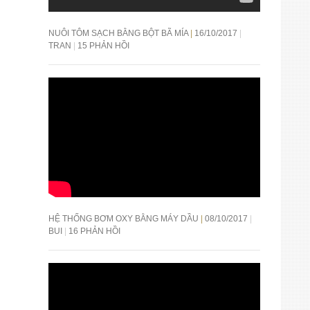
NUÔI TÔM SẠCH BẰNG BỘT BÃ MÍA
16/10/2017
TRAN
15 PHẢN HỒI
HỆ THỐNG BƠM OXY BẰNG MÁY DẦU
08/10/2017
BUI
16 PHẢN HỒI