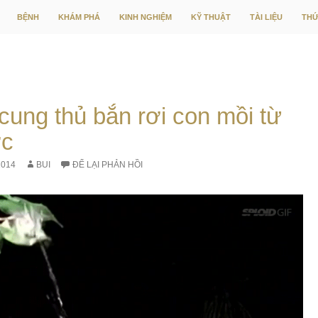
CHUYỂN ĐẾN NỘI DUNG
BỆNH
KHÁM PHÁ
KINH NGHIỆM
KỸ THUẬT
TÀI LIỆU
THỨ
ung thủ bắn rơi con mồi từ
ớc
2014
BUI
ĐỂ LẠI PHẢN HỒI