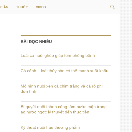
Tìm
C ĂN
THUỐC
VIDEO
kiếm
BÀI ĐỌC NHIỀU
Loài cá nuôi ghép giúp tôm phòng bệnh
Cá cảnh – loài thủy sản có thế mạnh xuất khẩu
Mô hình nuôi xen cá chim trắng và cá rô phi
đơn tính
Bí quyết nuôi thành công tôm nước mặn trong
ao nước ngọt: lý thuyết đến thực tiễn
Kỹ thuật nuôi hàu thương phẩm