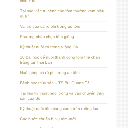
sinh + tỏi
Tại sao việc trị bệnh cho tôm thường kém hiệu
quả?
Vai trò của cá rô phi trong ao tôm
Phương pháp chọn tôm giống
Kỹ thuật nuôi cá trong ruộng lúa
10 Bài học để nuôi thành công tôm thẻ chân
trắng tại Thái Lan
Nuôi ghép cá rô phi trong ao tôm
Bệnh học thủy sản – TS Bùi Quang Tề
Tài liệu kỹ thuật nuôi trông và vận chuyển thủy
sản của Bộ
Kỹ thuật nuôi tôm càng xanh trên ruộng lúa
Các bước chuẩn bị vụ tôm mới