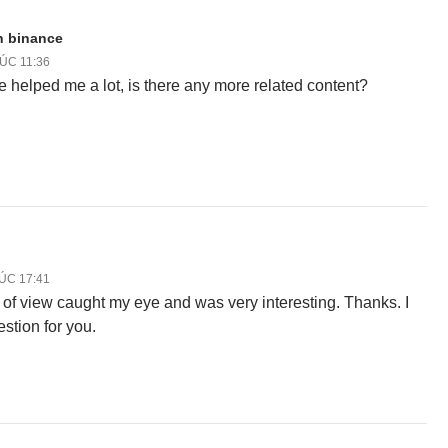
n binance
LÚC 11:36
le helped me a lot, is there any more related content?
LÚC 17:41
 of view caught my eye and was very interesting. Thanks. I
stion for you.