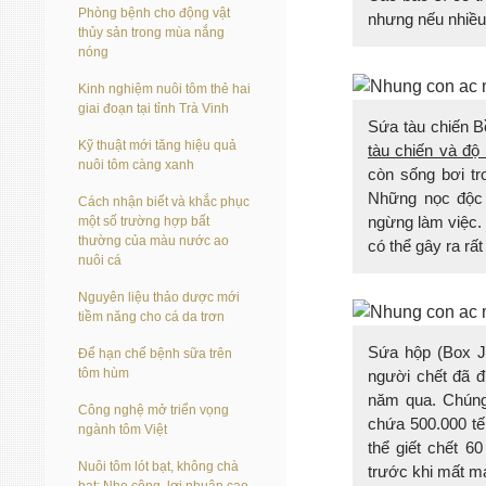
Phòng bệnh cho động vật
nhưng nếu nhiều 
thủy sản trong mùa nắng
nóng
Kinh nghiệm nuôi tôm thẻ hai
giai đoạn tại tỉnh Trà Vinh
Sứa tàu chiến 
Kỹ thuật mới tăng hiệu quả
tàu chiến và độ
nuôi tôm càng xanh
còn sống bơi tr
Những nọc độc 
Cách nhận biết và khắc phục
ngừng làm việc. 
một số trường hợp bất
thường của màu nước ao
có thể gây ra rấ
nuôi cá
Nguyên liệu thảo dược mới
tiềm năng cho cá da trơn
Sứa hộp (Box Je
Để hạn chế bệnh sữa trên
tôm hùm
người chết đã đ
năm qua. Chúng 
Công nghệ mở triển vọng
chứa 500.000 tế
ngành tôm Việt
thể giết chết 6
Nuôi tôm lót bạt, không chà
trước khi mất m