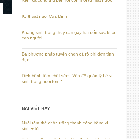
Xem cá cung thủ bắn rơi con mồi từ mặt nước
Kỹ thuật nuôi Cua Đinh
Kháng sinh trong thuỷ sản gây hại đến sức khoẻ
con người
Ba phương pháp tuyển chọn cá rô phi đơn tính
đực
Dịch bệnh tôm chết sớm: Vấn đề quản lý hệ vi
sinh trong nuôi tôm?
BÀI VIẾT HAY
Nuôi tôm thẻ chân trắng thành công bằng vi
sinh + tỏi