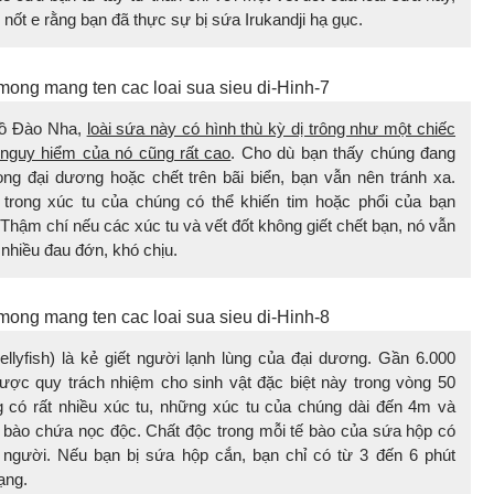
nốt e rằng bạn đã thực sự bị sứa Irukandji hạ gục.
Bồ Đào Nha,
loài sứa này có hình thù kỳ dị trông như một chiếc
 nguy hiểm của nó cũng rất cao
. Cho dù bạn thấy chúng đang
ong đại dương hoặc chết trên bãi biển, bạn vẫn nên tránh xa.
trong xúc tu của chúng có thể khiến tim hoặc phổi của bạn
Thậm chí nếu các xúc tu và vết đốt không giết chết bạn, nó vẫn
t nhiều đau đớn, khó chịu.
llyfish) là kẻ giết người lạnh lùng của đại dương. Gần 6.000
ược quy trách nhiệm cho sinh vật đặc biệt này trong vòng 50
có rất nhiều xúc tu, những xúc tu của chúng dài đến 4m và
 bào chứa nọc độc. Chất độc trong mỗi tế bào của sứa hộp có
0 người. Nếu bạn bị sứa hộp cắn, bạn chỉ có từ 3 đến 6 phút
ạng.