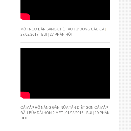
MỘT NGƯ DÂN SÁNG CHẾ TÀU TỰ ĐỘNG CÂU CÁ
27/02/2017
BUI
27 PHẢN HỒI
CÁ MẬP HỔ NẶNG GẦN NỬA TẤN DIỆT GỌN CÁ MẬP
ĐẦU BÚA DÀI HƠN 2 MÉT
01/08/2016
BUI
19 PHẢN
HỒI