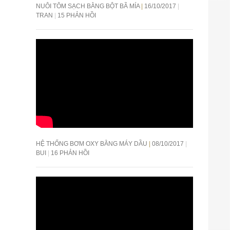
NUÔI TÔM SẠCH BẰNG BỘT BÃ MÍA
16/10/2017
TRAN
15 PHẢN HỒI
HỆ THỐNG BƠM OXY BẰNG MÁY DẦU
08/10/2017
BUI
16 PHẢN HỒI