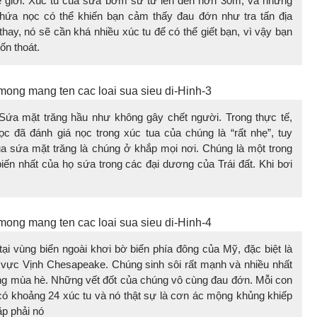
ế giới. Xúc tu của sứa bờm sư tử lên đến hơn 30m, và những
hứa nọc có thể khiến bạn cảm thấy đau đớn như tra tấn địa
ay, nó sẽ cần khá nhiều xúc tu để có thể giết bạn, vì vậy bạn
rốn thoát.
Sứa mặt trăng hầu như không gây chết người. Trong thực tế,
c đã đánh giá nọc trong xúc tua của chúng là “rất nhẹ”, tuy
ủa sứa mặt trăng là chúng ở khắp mọi nơi. Chúng là một trong
iến nhất của họ sứa trong các đại dương của Trái đất. Khi bơi
tại vùng biển ngoài khơi bờ biển phía đông của Mỹ, đặc biệt là
vực Vịnh Chesapeake. Chúng sinh sôi rất mạnh và nhiều nhất
ng mùa hè. Những vết đốt của chúng vô cùng đau đớn. Mỗi con
 có khoảng 24 xúc tu và nó thật sự là cơn ác mộng khủng khiếp
ặp phải nó