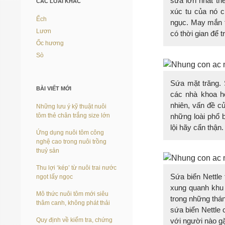
sứa lớn nhất th
CÁC LOÀI KHÁC
xúc tu của nó c
Ếch
ngục. May mắn th
Lươn
có thời gian để t
Ốc hương
Sò
Sứa mặt trăng. 
BÀI VIẾT MỚI
các nhà khoa họ
nhiên, vấn đề c
Những lưu ý kỹ thuật nuôi
những loài phổ b
tôm thẻ chân trắng size lớn
lội hãy cẩn thận.
Ứng dụng nuôi tôm công
nghệ cao trong nuôi trồng
thuỷ sản
Thu lợi ‘kép’ từ nuôi trai nước
Sứa biển Nettle 
ngọt lấy ngọc
xung quanh khu 
Mô thức nuôi tôm mới siêu
trong những thá
thâm canh, không phát thải
sứa biển Nettle
Quy định về kiểm tra, chứng
với người nào g