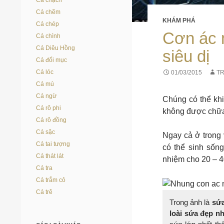
Cá chạch
Cá chẽm
KHÁM PHÁ
Cá chép
Cơn ác 
Cá chình
Cá Diêu Hồng
siêu dị
Cá đối mục
Cá lóc
01/03/2015
T
Cá mú
Cá ngừ
Chúng có thể kh
Cá rô phi
không được chữa t
Cá rô đồng
Cá sặc
Ngay cả ở trong 
Cá tai tượng
có thể sinh sống
Cá thát lát
nhiệm cho 20 – 4
Cá tra
Cá trắm cỏ
Cá trê
Trong ảnh là
sứa
loài sứa đẹp n