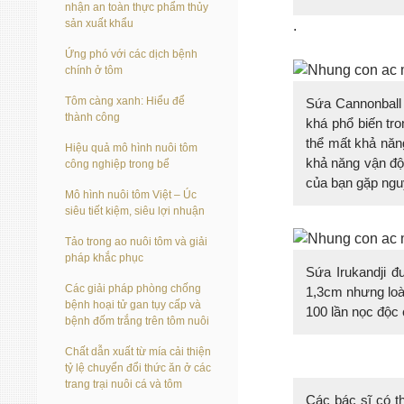
nhận an toàn thực phẩm thủy
sản xuất khẩu
.
Ứng phó với các dịch bệnh
chính ở tôm
Tôm càng xanh: Hiểu để
Sứa Cannonball 
thành công
khá phổ biến tr
thể mất khả năn
Hiệu quả mô hình nuôi tôm
khả năng vận độ
công nghiệp trong bể
của bạn gặp ngu
Mô hình nuôi tôm Việt – Úc
siêu tiết kiệm, siêu lợi nhuận
Tảo trong ao nuôi tôm và giải
pháp khắc phục
Sứa Irukandji đ
Các giải pháp phòng chống
1,3cm nhưng loà
bệnh hoại tử gan tụy cấp và
100 lần nọc độc
bệnh đốm trắng trên tôm nuôi
Chất dẫn xuất từ mía cải thiện
tỷ lệ chuyển đổi thức ăn ở các
trang trại nuôi cá và tôm
Các bác sĩ có th