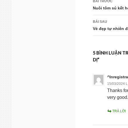
BÀI TRƯỚC
hướng
Nuôi tôm sú kết h
bài
BÀI SAU
viết
Vẻ đẹp tự nhiên 
5 BÌNH LUẬN T
DỊ”
^Inregistr
15/03/2024 
Thanks for
very good
TRẢ LỜI