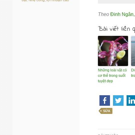
bạt: Nhẹ công, lợi nhuận cao
Theo
Đinh Ngân
Bài viết liên 
Những loài vật có
Di
cơ thể trong suốt
tr
tuyệt đẹp
SỨA
Điều