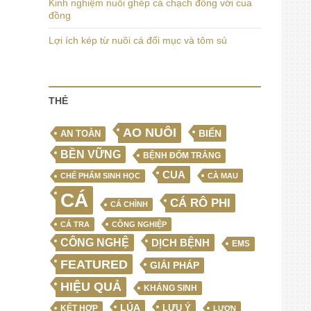
Kinh nghiệm nuôi ghép cá chạch đồng với cua
đồng
Lợi ích kép từ nuôi cá đối mục và tôm sú
THẺ
AO NUÔI
BIỂN
AN TOÀN
BỀN VỮNG
BỆNH ĐỐM TRẮNG
CUA
CHẾ PHẨM SINH HỌC
CÀ MAU
CÁ
CÁ RÔ PHI
CÁ CHÌNH
CÁ TRA
CÔNG NGHIỆP
CÔNG NGHỆ
DỊCH BỆNH
EMS
FEATURED
GIẢI PHÁP
HIỆU QUẢ
KHÁNG SINH
LÚA
LƯU Ý
KẾT HỢP
LƯƠN