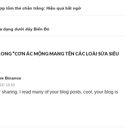
ợp tôm thẻ chân trắng: Hiệu quả bất ngờ
đa dạng dưới đáy Biển Đỏ
RONG “CƠN ÁC MỘNG MANG TÊN CÁC LOÀI SỨA SIÊU
are Binance
LÚC 15:43
 sharing. I read many of your blog posts, cool, your blog is
.