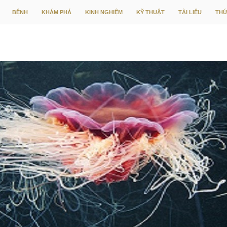
CHUYỂN ĐẾN NỘI DUNG
BỆNH
KHÁM PHÁ
KINH NGHIỆM
KỸ THUẬT
TÀI LIỆU
THỨ