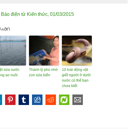
,
Báo điện tử Kiến thức
,
01/03/2015
quan
ệt sứa nước
Thành tỷ phú nhờ
10 loài động vật
ong ao nuôi
con sứa biển
giết người ở dưới
nước có thể bạn
chưa biết