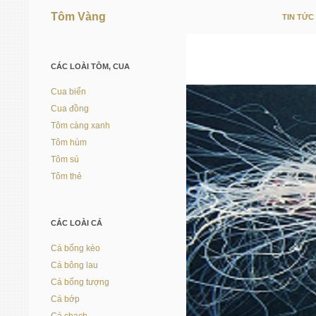
Tôm Vàng
TIN TỨC
Vì người nuôi trồng thủy sản
CÁC LOÀI TÔM, CUA
Cua biển
Cua đồng
Tôm càng xanh
Tôm hùm
Tôm sú
Tôm thẻ
CÁC LOÀI CÁ
Cá bống kèo
Cá bông lau
Cá bống tượng
Cá bớp