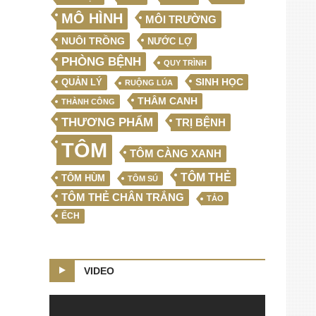
MÔ HÌNH
MÔI TRƯỜNG
NUÔI TRỒNG
NƯỚC LỢ
PHÒNG BỆNH
QUY TRÌNH
SINH HỌC
QUẢN LÝ
RUỘNG LÚA
THÂM CANH
THÀNH CÔNG
THƯƠNG PHẨM
TRỊ BỆNH
TÔM
TÔM CÀNG XANH
TÔM THẺ
TÔM HÙM
TÔM SÚ
TÔM THẺ CHÂN TRẮNG
TẢO
ẾCH
VIDEO