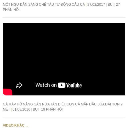
MỘT NGƯ DÂN SÁNG CHẾ TÀU TỰ ĐỘNG CÂU CÁ
27/02/2017
BUI
27
PHẢN HỒI
CÁ MẬP HỔ NẶNG GẦN NỬA TẤN DIỆT GỌN CÁ MẬP ĐẦU BÚA DÀI HƠN 2
MÉT
01/08/2016
BUI
19 PHẢN HỒI
VIDEO KHÁC
→