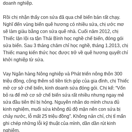
doanh nghiệp.
Rồi chị nhận thấy con sứa đã qua chế biến bán rất chạy.
Nghĩ đến vùng biển quê hương có nhiều sứa, chị ước mơ
sẽ làm giàu bằng con sứa quê nhà. Cuối năm 2012, chị
Thiếc lặn lội ra tận Thái Bình học nghề chế biến, đóng gói
sứa biển. Sau 3 tháng chăm chỉ học nghề, tháng 1.2013, chị
Thiếc mang kiến thức học được trở về quê hương quyết chí
khởi nghiệp từ sứa.
Vay Ngân hàng Nông nghiệp và Phát triển nông thôn 300
triệu đồng, cộng thêm số tiền tích góp của gia đình, chị Thiếc
mở cơ sở chế biến, kinh doanh sứa đóng gói. Chị kể: “Vốn
bỏ ra để mở cơ sở chế biến sứa rất nhiều nhưng ngay mẻ
sứa đầu tiên thì bị hỏng. Nguyên nhân do mình chưa đủ
kinh nghiệm, muối sứa không đủ độ mặn nên con sứa bị
chảy nước, lỗ mất 25 triệu đồng”. Không nản chí, chị tỉ mẩn
ghi chép những lỗi kỹ thuật của mình, dần dần rút kinh
nghiệm.