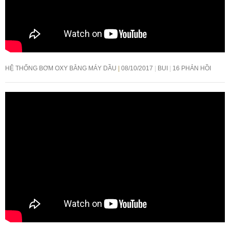
HỆ THỐNG BƠM OXY BẰNG MÁY DẦU
08/10/2017
BUI
16 PHẢN HỒI