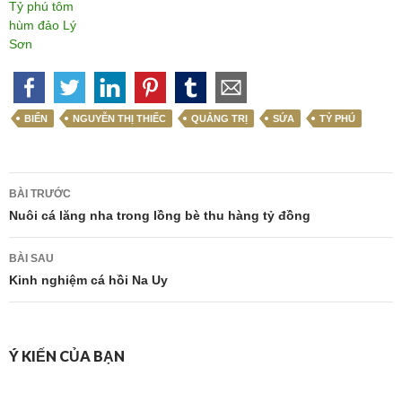
Tỷ phú tôm
hùm đảo Lý
Sơn
BIỂN
NGUYỄN THỊ THIẾC
QUẢNG TRỊ
SỨA
TỶ PHÚ
Điều
BÀI TRƯỚC
hướng
Nuôi cá lăng nha trong lồng bè thu hàng tỷ đồng
bài
BÀI SAU
viết
Kinh nghiệm cá hồi Na Uy
Ý KIẾN CỦA BẠN