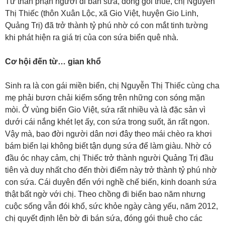
Từ thân phận người đi bán sứa, đóng gói thuê, chị Nguyễn
Thị Thiếc (thôn Xuân Lộc, xã Gio Việt, huyện Gio Linh,
Quảng Trị) đã trở thành tỷ phú nhờ có con mắt tinh tường
khi phát hiện ra giá trị của con sứa biển quê nhà.
Cơ hội đến từ… gian khổ
Sinh ra là con gái miền biển, chị Nguyễn Thị Thiếc cùng cha
mẹ phải bươn chải kiếm sống trên những con sóng mặn
mòi. Ở vùng biển Gio Việt, sứa rất nhiều và là đặc sản vì
dưới cái nắng khét lẹt ấy, con sứa trong suốt, ăn rất ngon.
Vậy mà, bao đời người dân nơi đây theo mái chèo ra khơi
bám biển lại không biết tận dụng sứa để làm giàu. Nhờ có
đầu óc nhạy cảm, chị Thiếc trở thành người Quảng Trị đầu
tiên và duy nhất cho đến thời điểm này trở thành tỷ phú nhờ
con sứa. Cái duyên đến với nghề chế biến, kinh doanh sứa
thật bất ngờ với chị. Theo chồng đi biển bao năm nhưng
cuộc sống vẫn đói khổ, sức khỏe ngày càng yếu, năm 2012,
chị quyết định lên bờ đi bán sứa, đóng gói thuê cho các