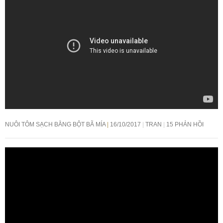
NUÔI TÔM SẠCH BẰNG BỘT BÃ MÍA
16/10/2017
TRAN
15 PHẢN HỒI