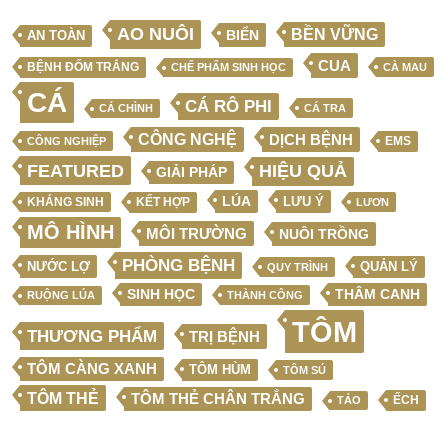
AO NUÔI
BỀN VỮNG
BIỂN
AN TOÀN
CUA
BỆNH ĐỐM TRẮNG
CHẾ PHẨM SINH HỌC
CÀ MAU
CÁ
CÁ RÔ PHI
CÁ CHÌNH
CÁ TRA
CÔNG NGHỆ
DỊCH BỆNH
EMS
CÔNG NGHIỆP
FEATURED
HIỆU QUẢ
GIẢI PHÁP
LÚA
LƯU Ý
KẾT HỢP
KHÁNG SINH
LƯƠN
MÔ HÌNH
MÔI TRƯỜNG
NUÔI TRỒNG
PHÒNG BỆNH
NƯỚC LỢ
QUẢN LÝ
QUY TRÌNH
SINH HỌC
THÂM CANH
RUỘNG LÚA
THÀNH CÔNG
TÔM
THƯƠNG PHẨM
TRỊ BỆNH
TÔM CÀNG XANH
TÔM HÙM
TÔM SÚ
TÔM THẺ
TÔM THẺ CHÂN TRẮNG
ẾCH
TẢO