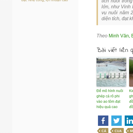
bạt: Nhẹ công, lợi nhuận cao
tích nuôi trồn
lớn, như Vinh
vụ nuôi năm 2
diện tích, đạt 
Theo
Minh Văn
,
Bài viết liên 
Để mô hình nuôi
Ki
ghép cá rô phi
gh
vào ao tôm đạt
đồ
hiệu quả cao
đ
CÁ
CUA
M