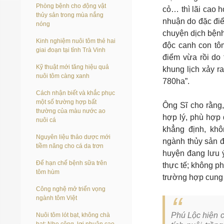
Phòng bệnh cho động vật
cỏ… thì lãi cao h
thủy sản trong mùa nắng
nhuận do đặc điể
nóng
chuyện dịch bệnh
Kinh nghiệm nuôi tôm thẻ hai
độc canh con tôm
giai đoạn tại tỉnh Trà Vinh
điểm vừa rồi do 
Kỹ thuật mới tăng hiệu quả
khung lịch xảy r
nuôi tôm càng xanh
780ha”.
Cách nhận biết và khắc phục
một số trường hợp bất
Ông Sĩ cho rằng,
thường của màu nước ao
hợp lý, phù hợp
nuôi cá
khẳng định, kh
Nguyên liệu thảo dược mới
ngành thủy sản đ
tiềm năng cho cá da trơn
huyện đang lưu 
Để hạn chế bệnh sữa trên
thực tế; không ph
tôm hùm
trường hợp cung
Công nghệ mở triển vọng
ngành tôm Việt
Phú Lộc hiện 
Nuôi tôm lót bạt, không chà