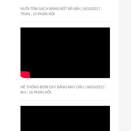
NUÔI TÔM SẠCH BẰNG BỘT BÃ MÍA
16/10/2017
TRAN
15 PHẢN HỒI
HỆ THỐNG BƠM OXY BẰNG MÁY DẦU
08/10/2017
BUI
16 PHẢN HỒI