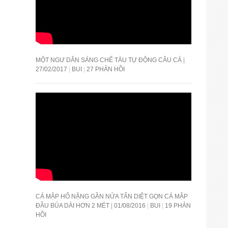
MỘT NGƯ DÂN SÁNG CHẾ TÀU TỰ ĐỘNG CÂU CÁ
27/02/2017
BUI
27 PHẢN HỒI
CÁ MẬP HỔ NẶNG GẦN NỬA TẤN DIỆT GỌN CÁ MẬP
ĐẦU BÚA DÀI HƠN 2 MÉT
01/08/2016
BUI
19 PHẢN
HỒI