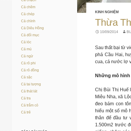
Cá chạch
Cá chẽm
KINH NGHIỆM
Cá chép
Thừa Th
Cá chình
Cá Diêu Hồng
10/09/2014
BU
Cá đối mục
Cá lóc
Sau thất bại từ 
Cá mú
phá Cầu Hai, hu
Cá ngừ
cua, cá nước lợ 
Cá rô phi
Cá rô đồng
Những mô hình 
Cá sặc
Cá tai tượng
Chị Bùi Thị Huế 
Cá thát lát
Miêu Nha, xã Lộc
Cá tra
đeo bám con tôm
Cá trắm cỏ
hiểu một số mô h
Cá trê
thân để đầu tư 
1.500m2 trước đó