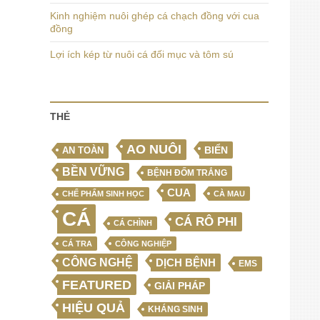
Kinh nghiệm nuôi ghép cá chạch đồng với cua
đồng
Lợi ích kép từ nuôi cá đối mục và tôm sú
THẺ
AO NUÔI
BIỂN
AN TOÀN
BỀN VỮNG
BỆNH ĐỐM TRẮNG
CUA
CHẾ PHẨM SINH HỌC
CÀ MAU
CÁ
CÁ RÔ PHI
CÁ CHÌNH
CÁ TRA
CÔNG NGHIỆP
CÔNG NGHỆ
DỊCH BỆNH
EMS
FEATURED
GIẢI PHÁP
HIỆU QUẢ
KHÁNG SINH