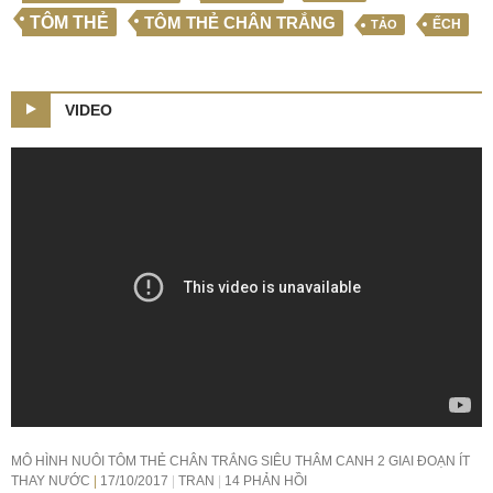
TÔM THẺ
TÔM THẺ CHÂN TRẮNG
ẾCH
TẢO
VIDEO
MÔ HÌNH NUÔI TÔM THẺ CHÂN TRẮNG SIÊU THÂM CANH 2 GIAI ĐOẠN ÍT
THAY NƯỚC
17/10/2017
TRAN
14 PHẢN HỒI