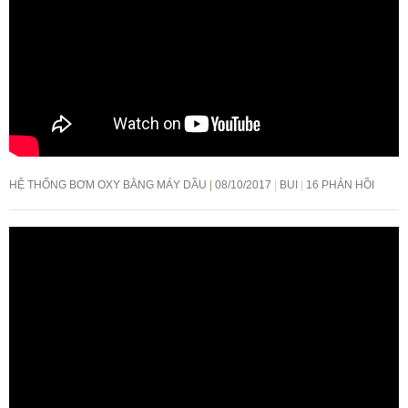
HỆ THỐNG BƠM OXY BẰNG MÁY DẦU
08/10/2017
BUI
16 PHẢN HỒI