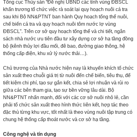
Tổng cục Thủy sản “Đề nghị UBND các tỉnh vùng ĐBSCL
khẩn trương tổ chức việc rà soát lại quy hoạch nuôi cá tra
sau khi Bộ NN&PTNT ban hành Quy hoạch tổng thể nuôi,
chế biến cá tra và quy hoạch nuôi tôm nước lợ vùng
ĐBSCL”. Trên cơ sở quy hoạch tổng thể và chi tiết, ngân
sách nhà nước ưu tiên đầu tư xây dựng cơ sở hạ tầng đồng
bộ (kênh thủy lợi đầu mối, đê bao, đường giao thông, hệ
thống cấp điện, khu xử lý nước thải…).
Chủ trương của Nhà nước hiện nay là khuyến khích tổ chức
sản xuất theo chuỗi giá trị từ nuôi đến chế biến, tiêu thụ, để
tiết kiệm chi phí, tạo sự gắn kết, chia sẻ lợi nhuận và rủi ro
giữa các bên tham gia, tạo sự bền vững lâu dài. Bộ
NN&PTNT nhấn mạnh, đối với các cơ sở nuôi nhỏ lẻ, cần
phải tổ chức sản xuất theo hình thức liên kết, hợp tác theo
đặc thù từng khu vực, tốt nhất là theo vùng nuôi tập trung có
chung hệ thống cấp thoát nước và cơ sở hạ tầng.
Công nghệ và tín dụng