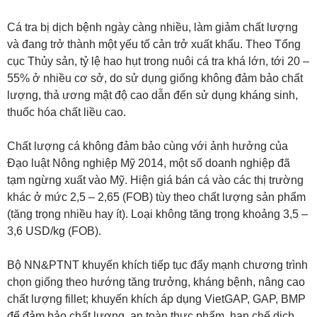
Cá tra bị dịch bệnh ngày càng nhiều, làm giảm chất lượng
và đang trở thành một yếu tố cản trở xuất khẩu. Theo Tổng
cục Thủy sản, tỷ lệ hao hụt trong nuôi cá tra khá lớn, tới 20 –
55% ở nhiều cơ sở, do sử dụng giống không đảm bảo chất
lượng, thả ương mật độ cao dẫn đến sử dụng kháng sinh,
thuốc hóa chất liều cao.
Chất lượng cá không đảm bảo cùng với ảnh hưởng của
Đạo luật Nông nghiệp Mỹ 2014, một số doanh nghiệp đã
tạm ngừng xuất vào Mỹ. Hiện giá bán cá vào các thị trường
khác ở mức 2,5 – 2,65 (FOB) tùy theo chất lượng sản phẩm
(tăng trọng nhiều hay ít). Loại không tăng trọng khoảng 3,5 –
3,6 USD/kg (FOB).
Bộ NN&PTNT khuyến khích tiếp tục đẩy mạnh chương trình
chọn giống theo hướng tăng trưởng, kháng bệnh, nâng cao
chất lượng fillet; khuyến khích áp dụng VietGAP, GAP, BMP
để đảm bảo chất lượng, an toàn thực phẩm, hạn chế dịch