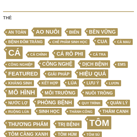
THẺ
AO NUÔI
BỀN VỮNG
BIỂN
AN TOÀN
CUA
BỆNH ĐỐM TRẮNG
CHẾ PHẨM SINH HỌC
CÀ MAU
CÁ
CÁ RÔ PHI
CÁ CHÌNH
CÁ TRA
CÔNG NGHỆ
DỊCH BỆNH
EMS
CÔNG NGHIỆP
FEATURED
HIỆU QUẢ
GIẢI PHÁP
LÚA
LƯU Ý
KẾT HỢP
KHÁNG SINH
LƯƠN
MÔ HÌNH
MÔI TRƯỜNG
NUÔI TRỒNG
PHÒNG BỆNH
NƯỚC LỢ
QUẢN LÝ
QUY TRÌNH
SINH HỌC
THÂM CANH
RUỘNG LÚA
THÀNH CÔNG
TÔM
THƯƠNG PHẨM
TRỊ BỆNH
TÔM CÀNG XANH
TÔM HÙM
TÔM SÚ