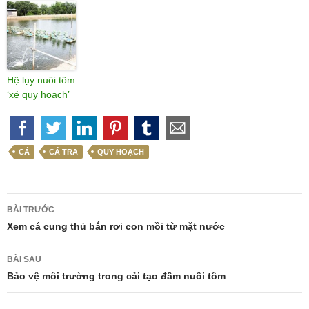
Hệ lụy nuôi tôm
‘xé quy hoạch’
CÁ
CÁ TRA
QUY HOẠCH
Điều
BÀI TRƯỚC
hướng
Xem cá cung thủ bắn rơi con mồi từ mặt nước
bài
BÀI SAU
viết
Bảo vệ môi trường trong cải tạo đầm nuôi tôm