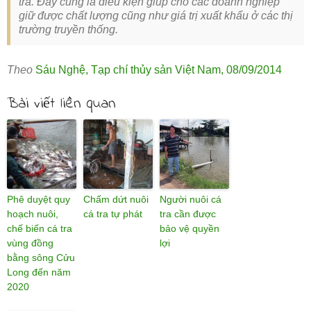
tra. Đây cũng là điều kiện giúp cho các doanh nghiệp
giữ được chất lượng cũng như giá trị xuất khẩu ở các thị
trường truyền thống.
Theo
Sáu Nghệ
,
Tạp chí thủy sản Việt Nam
,
08/09/2014
Bài viết liên quan
Phê duyệt quy
Chấm dứt nuôi
Người nuôi cá
hoạch nuôi,
cá tra tự phát
tra cần được
chế biến cá tra
bảo vệ quyền
vùng đồng
lợi
bằng sông Cửu
Long đến năm
2020