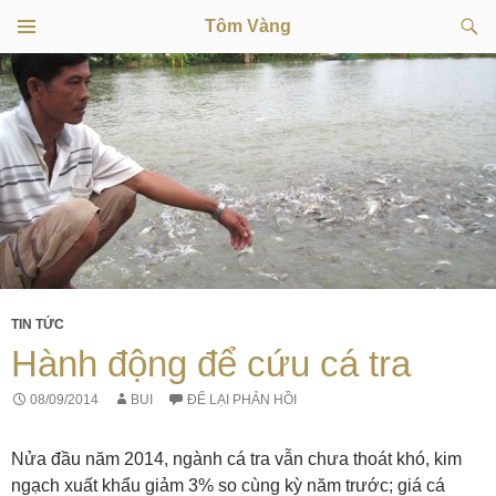
Tìm
Tôm Vàng
kiếm
TRÌNH
CHUYỂN
ĐƠN
CƠ SỞ
ĐẾN
NỘI
DUNG
TIN TỨC
Hành động để cứu cá tra
08/09/2014
BUI
ĐỂ LẠI PHẢN HỒI
Nửa đầu năm 2014, ngành cá tra vẫn chưa thoát khó, kim
ngạch xuất khẩu giảm 3% so cùng kỳ năm trước; giá cá