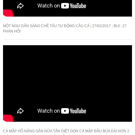
MỘT NGƯ DÂN SÁNG CHẾ TÀU TỰ ĐỘNG CÂU CÁ
27/02/2017
BUI
27
PHẢN HỒI
CÁ MẬP HỔ NẶNG GẦN NỬA TẤN DIỆT GỌN CÁ MẬP ĐẦU BÚA DÀI HƠN 2