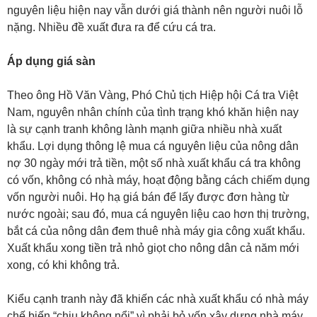
nguyên liệu hiện nay vẫn dưới giá thành nên người nuôi lỗ
nặng. Nhiều đề xuất đưa ra để cứu cá tra.
Áp dụng giá sàn
Theo ông Hồ Văn Vàng, Phó Chủ tịch Hiệp hội Cá tra Việt
Nam, nguyên nhân chính của tình trạng khó khăn hiện nay
là sự cạnh tranh không lành mạnh giữa nhiều nhà xuất
khẩu. Lợi dụng thông lệ mua cá nguyên liệu của nông dân
nợ 30 ngày mới trả tiền, một số nhà xuất khẩu cá tra không
có vốn, không có nhà máy, hoạt động bằng cách chiếm dụng
vốn người nuôi. Họ hạ giá bán để lấy được đơn hàng từ
nước ngoài; sau đó, mua cá nguyên liệu cao hơn thị trường,
bắt cá của nông dân đem thuê nhà máy gia công xuất khẩu.
Xuất khẩu xong tiền trả nhỏ giọt cho nông dân cả năm mới
xong, có khi không trả.
Kiểu cạnh tranh này đã khiến các nhà xuất khẩu có nhà máy
chế biến “chịu không nổi” vì phải bỏ vốn xây dựng nhà máy,