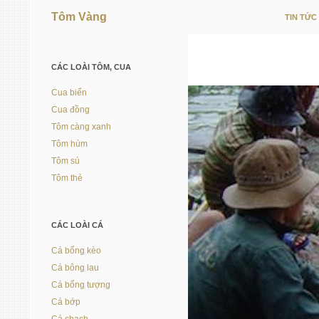
Tôm Vàng
TIN TỨC
Vì người nuôi trồng thủy sản
CÁC LOÀI TÔM, CUA
Cua biển
Cua đồng
Tôm càng xanh
Tôm hùm
Tôm sú
Tôm thẻ
CÁC LOÀI CÁ
Cá bống kèo
Cá bông lau
Cá bống tượng
Cá bớp