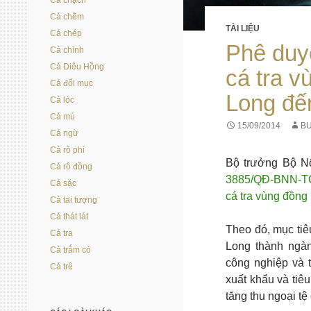
Cá chạch
Cá chẽm
TÀI LIỆU
Cá chép
Phê duyệ
Cá chình
Cá Diêu Hồng
cá tra 
Cá đối mục
Long đế
Cá lóc
Cá mú
15/09/2014
BU
Cá ngừ
Cá rô phi
Bộ trưởng Bộ Nô
Cá rô đồng
3885/QĐ-BNN-TCT
Cá sặc
cá tra vùng đồn
Cá tai tượng
Cá thát lát
Theo đó, mục tiê
Cá tra
Long thành ngàn
Cá trắm cỏ
công nghiệp và 
Cá trê
xuất khẩu và tiê
tăng thu ngoại tệ