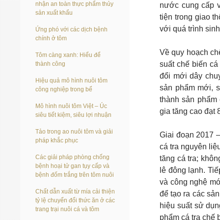
nhận an toàn thực phẩm thủy
nước cung cấp v
sản xuất khẩu
tiện trong giao 
với quá trình sinh
Ứng phó với các dịch bệnh
chính ở tôm
Về quy hoạch chế
Tôm càng xanh: Hiểu để
suất chế biến cá
thành công
đổi mới dây chuy
Hiệu quả mô hình nuôi tôm
sản phẩm mới, sả
công nghiệp trong bể
thành sản phẩm c
Mô hình nuôi tôm Việt – Úc
gia tăng cao đạt 
siêu tiết kiệm, siêu lợi nhuận
Tảo trong ao nuôi tôm và giải
Giai đoạn 2017 –
pháp khắc phục
cá tra nguyên liệ
Các giải pháp phòng chống
tăng cá tra; khô
bệnh hoại tử gan tụy cấp và
lê đông lạnh. Tiế
bệnh đốm trắng trên tôm nuôi
và công nghệ mới
Chất dẫn xuất từ mía cải thiện
để tạo ra các sả
tỷ lệ chuyển đổi thức ăn ở các
hiệu suất sử dụn
trang trại nuôi cá và tôm
phẩm cá tra chế b