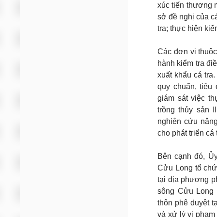
xúc tiến thương 
sở đề nghị của cá
tra; thực hiện ki
Các đơn vị thuộc
hành kiểm tra đi
xuất khẩu cá tra
quy chuẩn, tiêu 
giám sát việc t
trồng thủy sản 
nghiên cứu nâng
cho phát triển c
Bên cạnh đó, Ủy
Cửu Long tổ chức
tại địa phương p
sông Cửu Long 
thôn phê duyệt tạ
và xử lý vi phạm