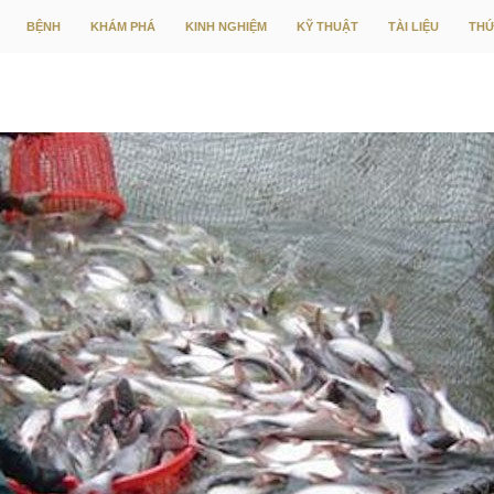
CHUYỂN ĐẾN NỘI DUNG
BỆNH
KHÁM PHÁ
KINH NGHIỆM
KỸ THUẬT
TÀI LIỆU
THỨ