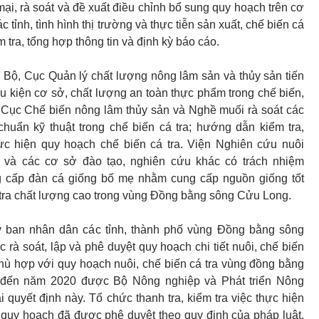
mại, rà soát và đề xuất điều chỉnh bổ sung quy hoạch trên cơ
c tỉnh, tình hình thị trường và thực tiễn sản xuất, chế biến cá
ểm tra, tổng hợp thông tin và định kỳ báo cáo.
 Bộ, Cục Quản lý chất lượng nông lâm sản và thủy sản tiến
ều kiện cơ sở, chất lượng an toàn thực phẩm trong chế biến,
. Cục Chế biến nông lâm thủy sản và Nghề muối rà soát các
chuẩn kỹ thuật trong chế biến cá tra; hướng dẫn kiểm tra,
hực hiện quy hoạch chế biến cá tra. Viện Nghiên cứu nuôi
II và các cơ sở đào tạo, nghiên cứu khác có trách nhiệm
 cấp đàn cá giống bố mẹ nhằm cung cấp nguồn giống tốt
á tra chất lượng cao trong vùng Đồng bằng sông Cửu Long.
 ban nhân dân các tỉnh, thành phố vùng Đồng bằng sông
 rà soát, lập và phê duyệt quy hoạch chi tiết nuôi, chế biến
hù hợp với quy hoạch nuôi, chế biến cá tra vùng đồng bằng
đến năm 2020 được Bộ Nông nghiệp và Phát triển Nông
i quyết định này. Tổ chức thanh tra, kiểm tra việc thực hiện
 quy hoạch đã được phê duyệt theo quy định của pháp luật.