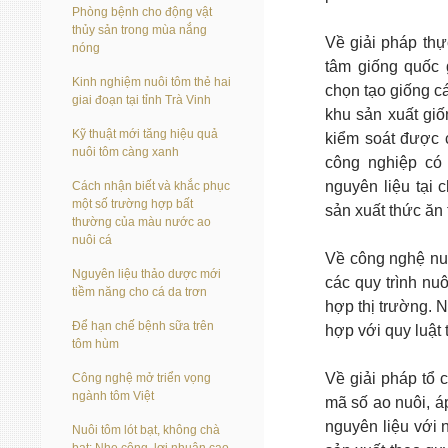
Phòng bệnh cho động vật
thủy sản trong mùa nắng
Về giải pháp thự
nóng
tâm giống quốc
Kinh nghiệm nuôi tôm thẻ hai
chọn tạo giống c
giai đoạn tại tỉnh Trà Vinh
khu sản xuất giố
Kỹ thuật mới tăng hiệu quả
kiểm soát được c
nuôi tôm càng xanh
công nghiệp có 
nguyên liệu tại 
Cách nhận biết và khắc phục
một số trường hợp bất
sản xuất thức ăn 
thường của màu nước ao
nuôi cá
Về công nghệ nu
Nguyên liệu thảo dược mới
các quy trình nu
tiềm năng cho cá da trơn
hợp thị trường. 
Để hạn chế bệnh sữa trên
hợp với quy luật 
tôm hùm
Về giải pháp tổ c
Công nghệ mở triển vọng
ngành tôm Việt
mã số ao nuôi, á
nguyên liệu với
Nuôi tôm lót bạt, không chà