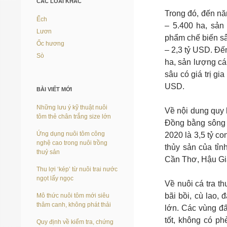
CÁC LOÀI KHÁC
Trong đó, đến nă
Ếch
– 5.400 ha, sản 
Lươn
phẩm chế biến sâu
Ốc hương
– 2,3 tỷ USD. Đế
Sò
ha, sản lượng cá
sâu có giá trị gi
USD.
BÀI VIẾT MỚI
Những lưu ý kỹ thuật nuôi
Về nội dung quy 
tôm thẻ chân trắng size lớn
Đồng bằng sông 
Ứng dụng nuôi tôm công
2020 là 3,5 tỷ c
nghệ cao trong nuôi trồng
thủy sản của tỉn
thuỷ sản
Cần Thơ, Hậu Gia
Thu lợi ‘kép’ từ nuôi trai nước
ngọt lấy ngọc
Về nuôi cá tra t
bãi bồi, cù lao,
Mô thức nuôi tôm mới siêu
thâm canh, không phát thải
lớn. Các vùng đấ
tốt, không có p
Quy định về kiểm tra, chứng