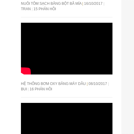
NUÔI TÔM SẠCH BẰNG BỘT BÃ MÍA
16/10/2017
TRAN
15 PHẢN HỒI
HỆ THỐNG BƠM OXY BẰNG MÁY DẦU
08/10/2017
BUI
16 PHẢN HỒI