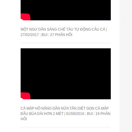
MỘT NGƯ DÂN SÁNG CHẾ TÀU TỰ ĐỘNG CÂU CÁ
27/02/2017
BUI
27 PHẢN HỒI
CÁ MẬP HỔ NẶNG GẦN NỬA TẤN DIỆT GỌN CÁ MẬP
ĐẦU BÚA DÀI HƠN 2 MÉT
01/08/2016
BUI
19 PHẢN
HỒI