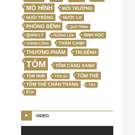
MÔ HÌNH
MÔI TRƯỜNG
NUÔI TRỒNG
NƯỚC LỢ
PHÒNG BỆNH
QUY TRÌNH
SINH HỌC
QUẢN LÝ
RUỘNG LÚA
THÂM CANH
THÀNH CÔNG
THƯƠNG PHẨM
TRỊ BỆNH
TÔM
TÔM CÀNG XANH
TÔM THẺ
TÔM HÙM
TÔM SÚ
TÔM THẺ CHÂN TRẮNG
TẢO
ẾCH
VIDEO