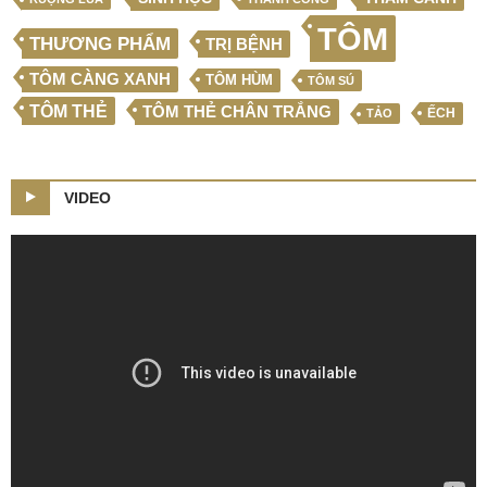
TÔM
THƯƠNG PHẨM
TRỊ BỆNH
TÔM CÀNG XANH
TÔM HÙM
TÔM SÚ
TÔM THẺ
TÔM THẺ CHÂN TRẮNG
ẾCH
TẢO
VIDEO