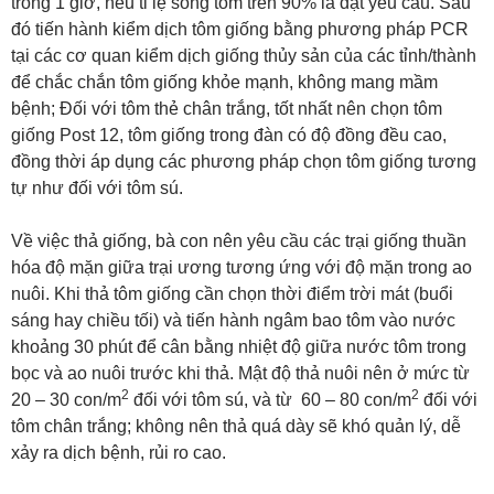
trong 1 giờ, nếu tỉ lệ sống tôm trên 90% là đạt yêu cầu. Sau
đó tiến hành kiểm dịch tôm giống bằng phương pháp PCR
tại các cơ quan kiểm dịch giống thủy sản của các tỉnh/thành
để chắc chắn tôm giống khỏe mạnh, không mang mầm
bệnh; Đối với tôm thẻ chân trắng, tốt nhất nên chọn tôm
giống Post 12, tôm giống trong đàn có độ đồng đều cao,
đồng thời áp dụng các phương pháp chọn tôm giống tương
tự như đối với tôm sú.
Về việc thả giống, bà con nên yêu cầu các trại giống thuần
hóa độ mặn giữa trại ương tương ứng với độ mặn trong ao
nuôi. Khi thả tôm giống cần chọn thời điểm trời mát (buổi
sáng hay chiều tối) và tiến hành ngâm bao tôm vào nước
khoảng 30 phút để cân bằng nhiệt độ giữa nước tôm trong
bọc và ao nuôi trước khi thả. Mật độ thả nuôi nên ở mức từ
2
2
20 – 30 con/m
đối với tôm sú, và từ 60 – 80 con/m
đối với
tôm chân trắng; không nên thả quá dày sẽ khó quản lý, dễ
xảy ra dịch bệnh, rủi ro cao.