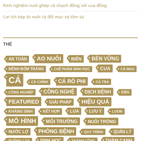
Kinh nghiệm nuôi ghép cá chạch đồng với cua đồng
Lợi ích kép từ nuôi cá đối mục và tôm sú
THẺ
AO NUÔI
BỀN VỮNG
BIỂN
AN TOÀN
CUA
BỆNH ĐỐM TRẮNG
CHẾ PHẨM SINH HỌC
CÀ MAU
CÁ
CÁ RÔ PHI
CÁ CHÌNH
CÁ TRA
CÔNG NGHỆ
DỊCH BỆNH
EMS
CÔNG NGHIỆP
FEATURED
HIỆU QUẢ
GIẢI PHÁP
LÚA
LƯU Ý
KẾT HỢP
KHÁNG SINH
LƯƠN
MÔ HÌNH
MÔI TRƯỜNG
NUÔI TRỒNG
PHÒNG BỆNH
NƯỚC LỢ
QUẢN LÝ
QUY TRÌNH
SINH HỌC
THÂM CANH
RUỘNG LÚA
THÀNH CÔNG