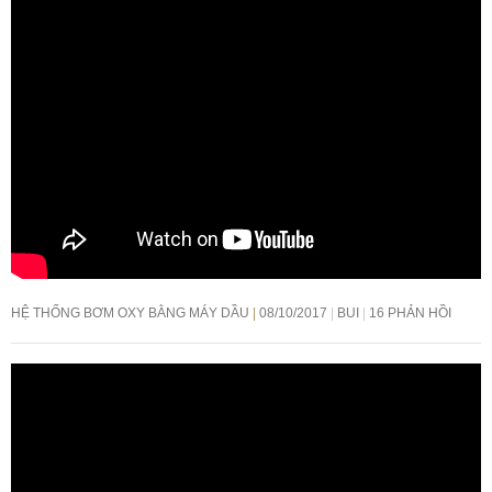
HỆ THỐNG BƠM OXY BẰNG MÁY DẦU
08/10/2017
BUI
16 PHẢN HỒI