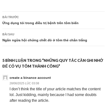
Điều
BÀI TRƯỚC
hướng
Ứng dụng tỏi trong điều trị bệnh trên tôm biển
bài
BÀI SAU
viết
Ngăn ngừa hội chứng chết đỏ ở tôm thẻ chân trắng
5 BÌNH LUẬN TRONG “NHỮNG QUY TẮC CẦN GHI NHỚ
ĐỂ CÓ VỤ TÔM THÀNH CÔNG”
create a binance account
28/06/2025 LÚC 03:08
I don’t think the title of your article matches the content
lol. Just kidding, mainly because I had some doubts
after reading the article.