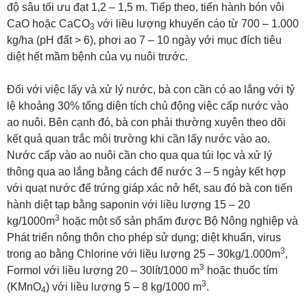
độ sâu tối ưu đạt 1,2 – 1,5 m. Tiếp theo, tiến hành bón vôi
CaO hoặc CaCO
với liều lượng khuyến cáo từ 700 – 1.000
3
kg/ha (pH đất > 6), phơi ao 7 – 10 ngày với mục đích tiêu
diệt hết mầm bệnh của vụ nuôi trước.
Đối với việc lấy và xử lý nước, bà con cần có ao lắng với tỷ
lệ khoảng 30% tổng diện tích chủ động việc cấp nước vào
ao nuôi. Bên cạnh đó, bà con phải thường xuyên theo dõi
kết quả quan trắc môi trường khi cần lấy nước vào ao.
Nước cấp vào ao nuôi cần cho qua qua túi lọc và xử lý
thông qua ao lắng bằng cách để nước 3 – 5 ngày kết hợp
với quạt nước để trứng giáp xác nở hết, sau đó bà con tiến
hành diệt tạp bằng saponin với liều lượng 15 – 20
3
kg/1000m
hoặc một số sản phẩm được Bộ Nông nghiệp và
Phát triển nông thôn cho phép sử dụng; diệt khuẩn, virus
3
trong ao bằng Chlorine với liều lượng 25 – 30kg/1.000m
,
3
Formol với liều lượng 20 – 30lít/1000 m
hoặc thuốc tím
3
(KMnO
) với liều lượng 5 – 8 kg/1000 m
.
4