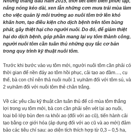
Những tháng đầu năm 2015, thời tiết diễn biến phức tạp,
nắng nóng kéo dài, xen lẫn những cơn mưa trái mùa làm
cho việc quản lý môi trường ao nuôi tôm trở lên khó
khăn hơn, tạo điều kiện cho dịch bệnh trên tôm bùng
phát, gây thiệt hại cho người nuôi. Do đó, để giảm thiệt
hại do dịch bệnh, góp phần mang lại vụ tôm thành công,
người nuôi tôm cần tuân thủ những quy tắc cơ bản
trong quy trình kỹ thuật nuôi tôm.
Trước khi bước vào vụ tôm mới, người nuôi tôm cần phải có
thời gian để nền đáy ao tôm hồi phục, cải tạo ao đầm…, cụ
thể, bà con chỉ nên thả nuôi nuôi 1 vụ/năm đối với tôm sú, và
2 vụ/năm đối với nuôi tôm thẻ chân trắng.
Về các yêu cầu kỹ thuật cần tuân thủ để có mùa tôm thắng
lợi trong vụ tôm mới, bà con cần phải sên vét lại ao nuôi,
loại bỏ lớp bùn đen ra khỏi ao (đối với ao cũ), tiến hành cải
tạo bằng cơ giới hóa (áp dụng đối với ao cũ và ao mới) đảm
bảo các tiêu chí sau: ao diện tích thích hợp từ 0,3 – 0,5 ha,