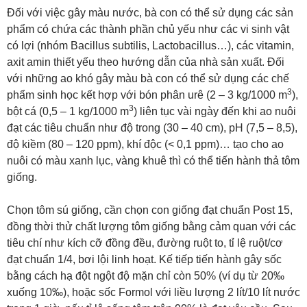
Đối với việc gây màu nước, bà con có thể sử dụng các sản
phẩm có chứa các thành phần chủ yếu như các vi sinh vật
có lợi (nhóm Bacillus subtilis, Lactobacillus…), các vitamin,
axit amin thiết yếu theo hướng dẫn của nhà sản xuất. Đối
với những ao khó gây màu bà con có thể sử dụng các chế
3
phẩm sinh học kết hợp với bón phân urê (2 – 3 kg/1000 m
),
3
bột cá (0,5 – 1 kg/1000 m
) liên tục vài ngày đến khi ao nuôi
đạt các tiêu chuẩn như độ trong (30 – 40 cm), pH (7,5 – 8,5),
độ kiềm (80 – 120 ppm), khí độc (< 0,1 ppm)… tạo cho ao
nuôi có màu xanh lục, vàng khuê thì có thể tiến hành thả tôm
giống.
Chọn tôm sú giống, cần chọn con giống đạt chuẩn Post 15,
đồng thời thử chất lượng tôm giống bằng cảm quan với các
tiêu chí như kích cỡ đồng đều, đường ruột to, tỉ lệ ruột/cơ
đạt chuẩn 1/4, bơi lội linh hoạt. Kế tiếp tiến hành gây sốc
bằng cách hạ đột ngột độ mặn chỉ còn 50% (ví dụ từ 20‰
xuống 10‰), hoặc sốc Formol với liều lượng 2 lít/10 lít nước