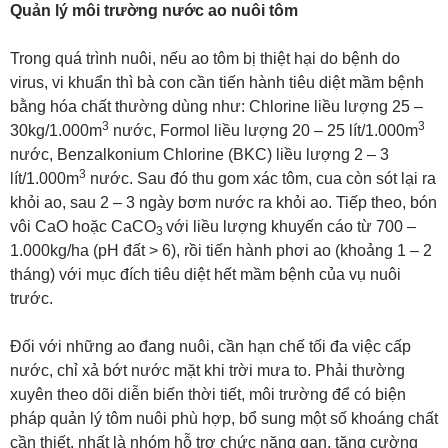
Quản lý môi trường nước ao nuôi tôm
Trong quá trình nuôi, nếu ao tôm bị thiệt hại do bệnh do
virus, vi khuẩn thì bà con cần tiến hành tiêu diệt mầm bệnh
bằng hóa chất thường dùng như: Chlorine liều lượng 25 –
3
3
30kg/1.000m
nước, Formol liều lượng 20 – 25 lít/1.000m
nước, Benzalkonium Chlorine (BKC) liều lượng 2 – 3
3
lít/1.000m
nước. Sau đó thu gom xác tôm, cua còn sót lại ra
khỏi ao, sau 2 – 3 ngày bơm nước ra khỏi ao. Tiếp theo, bón
vôi CaO hoặc CaCO
với liều lượng khuyến cáo từ 700 –
3
1.000kg/ha (pH đất > 6), rồi tiến hành phơi ao (khoảng 1 – 2
tháng) với mục đích tiêu diệt hết mầm bệnh của vụ nuôi
trước.
Đối với những ao đang nuôi, cần hạn chế tối đa việc cấp
nước, chỉ xả bớt nước mặt khi trời mưa to. Phải thường
xuyên theo dõi diễn biến thời tiết, môi trường để có biện
pháp quản lý tôm nuôi phù hợp, bổ sung một số khoáng chất
cần thiết, nhất là nhóm hỗ trợ chức năng gan, tăng cường