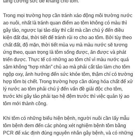
tăng cường sức đề kháng cho tôm.
Trong mọi trường hợp cần tránh xáo động môi trường nước
ao nuôi, nhất là tránh quan điểm ao tôm không có màu thì
gây tảo, ngược lại tảo dày thì cắt mà cần chú ý đến điều
kiện đất đai, thời tiết để tránh rủi ro cho ao tôm. Bởi tùy theo
chất đất, độ mặn, thời tiết mùa vụ mà màu nước sẽ tương
ứng theo, quan trọng là tôm sống được, ăn được và phát
triển được. Thực tế có những ao tôm chỉ vì màu nước quá
sậm không “hợp nhãn” chủ ao mà phải cắt tảo làm cho tôm
ngộp oxy, ảnh hưởng đến sức khỏe tôm, thậm chí có trường
hợp tôm bị chết. Trong trường hợp cần dùng hóa chất để xử
lý nước ao tôm phải chú ý đến vấn đề giải độc cho tôm,
trước khi gây tảo phải tạo hệ đệm trước thì việc quản lý ao
tôm mới thành công.
Khi tôm có những biểu hiện bệnh, người nuôi cần lấy mẫu
tôm bệnh đem đến các phòng xét nghiệm bệnh tôm bằng
PCR để xác định đúng nguyên nhân gây bệnh, và có những