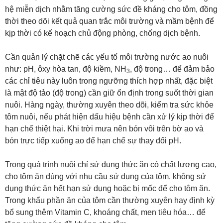
hệ miễn dịch nhằm tăng cường sức đề kháng cho tôm, đồng
thời theo dõi kết quả quan trắc môi trường và mầm bệnh để
kịp thời có kế hoạch chủ động phòng, chống dịch bệnh.
Cần quản lý chặt chẽ các yếu tố môi trường nước ao nuôi
như: pH, ôxy hòa tan, độ kiềm, NH
, độ trong… để đảm bảo
3
các chỉ tiêu này luôn trong ngưỡng thích hợp nhất, đặc biệt
là mật độ tảo (độ trong) cần giữ ổn định trong suốt thời gian
nuôi. Hàng ngày, thường xuyên theo dõi, kiểm tra sức khỏe
tôm nuôi, nếu phát hiện dấu hiệu bệnh cần xử lý kịp thời để
hạn chế thiệt hại. Khi trời mưa nên bón vôi trên bờ ao và
bón trực tiếp xuống ao để hạn chế sự thay đổi pH.
Trong quá trình nuôi chỉ sử dụng thức ăn có chất lượng cao,
cho tôm ăn đúng với nhu cầu sử dụng của tôm, không sử
dụng thức ăn hết hạn sử dụng hoặc bị mốc để cho tôm ăn.
Trong khẩu phần ăn của tôm cần thường xuyên hay định kỳ
bổ sung thêm Vitamin C, khoáng chất, men tiêu hóa… để