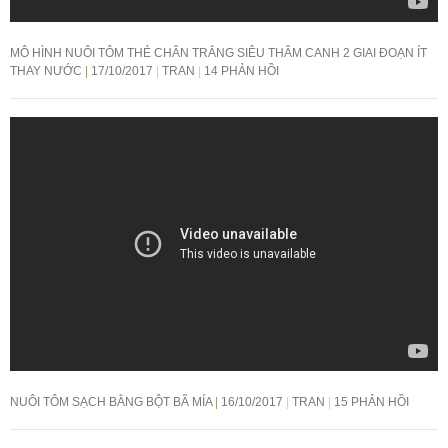
MÔ HÌNH NUÔI TÔM THẺ CHÂN TRẮNG SIÊU THÂM CANH 2 GIAI ĐOẠN ÍT
THAY NƯỚC
17/10/2017
TRAN
14 PHẢN HỒI
NUÔI TÔM SẠCH BẰNG BỘT BÃ MÍA
16/10/2017
TRAN
15 PHẢN HỒI