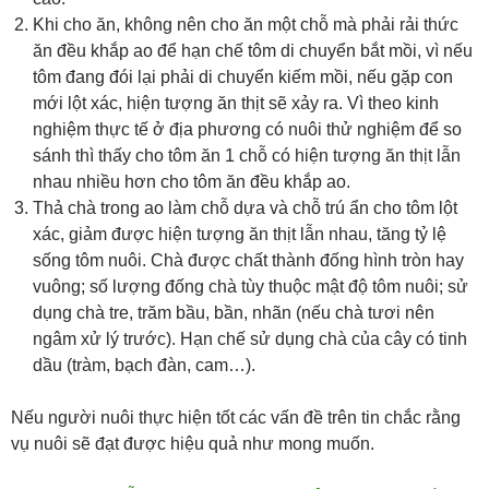
Khi cho ăn, không nên cho ăn một chỗ mà phải rải thức
ăn đều khắp ao để hạn chế tôm di chuyển bắt mồi, vì nếu
tôm đang đói lại phải di chuyển kiếm mồi, nếu gặp con
mới lột xác, hiện tượng ăn thịt sẽ xảy ra. Vì theo kinh
nghiệm thực tế ở địa phương có nuôi thử nghiệm để so
sánh thì thấy cho tôm ăn 1 chỗ có hiện tượng ăn thịt lẫn
nhau nhiều hơn cho tôm ăn đều khắp ao.
Thả chà trong ao làm chỗ dựa và chỗ trú ẩn cho tôm lột
xác, giảm được hiện tượng ăn thịt lẫn nhau, tăng tỷ lệ
sống tôm nuôi. Chà được chất thành đống hình tròn hay
vuông; số lượng đống chà tùy thuộc mật độ tôm nuôi; sử
dụng chà tre, trăm bầu, bần, nhãn (nếu chà tươi nên
ngâm xử lý trước). Hạn chế sử dụng chà của cây có tinh
dầu (tràm, bạch đàn, cam…).
Nếu người nuôi thực hiện tốt các vấn đề trên tin chắc rằng
vụ nuôi sẽ đạt được hiệu quả như mong muốn.