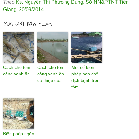
Theo
Ks. Nguyễn Thị Phương Dung
,
Sở NN&PTNT Tiền
Giang
,
20/09/2014
Bài viết liên quan
Cách cho tôm
Cách cho tôm
Một số biện
càng xanh ăn
càng xanh ăn
pháp hạn chế
đạt hiệu quả
dịch bệnh trên
tôm
Biện pháp ngăn