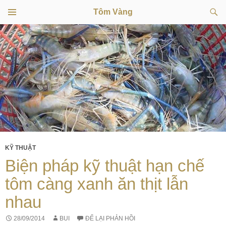
Tìm
Tôm Vàng
kiếm
TRÌNH
CHUYỂN
ĐƠN
CƠ SỞ
ĐẾN
NỘI
DUNG
KỸ THUẬT
Biện pháp kỹ thuật hạn chế
tôm càng xanh ăn thịt lẫn
nhau
28/09/2014
BUI
ĐỂ LẠI PHẢN HỒI