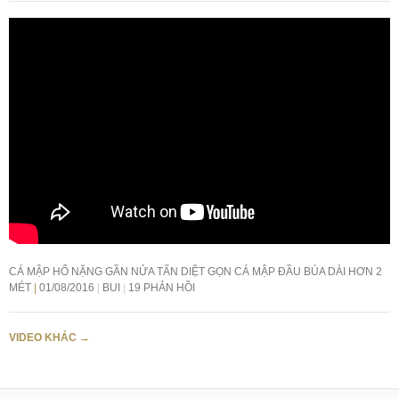
CÁ MẬP HỔ NẶNG GẦN NỬA TẤN DIỆT GỌN CÁ MẬP ĐẦU BÚA DÀI HƠN 2
MÉT
01/08/2016
BUI
19 PHẢN HỒI
VIDEO KHÁC
→