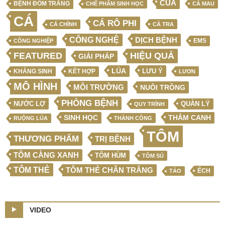
CUA
BỆNH ĐỐM TRẮNG
CHẾ PHẨM SINH HỌC
CÀ MAU
CÁ
CÁ RÔ PHI
CÁ CHÌNH
CÁ TRA
CÔNG NGHỆ
DỊCH BỆNH
EMS
CÔNG NGHIỆP
FEATURED
HIỆU QUẢ
GIẢI PHÁP
LÚA
LƯU Ý
KẾT HỢP
KHÁNG SINH
LƯƠN
MÔ HÌNH
MÔI TRƯỜNG
NUÔI TRỒNG
PHÒNG BỆNH
NƯỚC LỢ
QUẢN LÝ
QUY TRÌNH
SINH HỌC
THÂM CANH
RUỘNG LÚA
THÀNH CÔNG
TÔM
THƯƠNG PHẨM
TRỊ BỆNH
TÔM CÀNG XANH
TÔM HÙM
TÔM SÚ
TÔM THẺ
TÔM THẺ CHÂN TRẮNG
ẾCH
TẢO
VIDEO