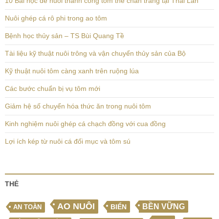
10 Bài học để nuôi thành công tôm thẻ chân trắng tại Thái Lan
Nuôi ghép cá rô phi trong ao tôm
Bệnh học thủy sản – TS Bùi Quang Tề
Tài liệu kỹ thuật nuôi trông và vận chuyển thủy sản của Bộ
Kỹ thuật nuôi tôm càng xanh trên ruộng lúa
Các bước chuẩn bị vụ tôm mới
Giảm hệ số chuyển hóa thức ăn trong nuôi tôm
Kinh nghiệm nuôi ghép cá chạch đồng với cua đồng
Lợi ích kép từ nuôi cá đối mục và tôm sú
THẺ
AO NUÔI
BỀN VỮNG
BIỂN
AN TOÀN