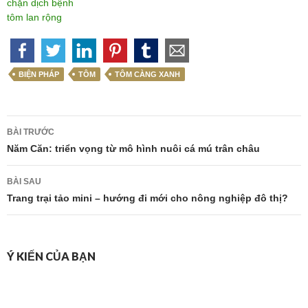
chặn dịch bệnh
tôm lan rộng
BIỆN PHÁP
TÔM
TÔM CÀNG XANH
Điều
BÀI TRƯỚC
hướng
Năm Căn: triển vọng từ mô hình nuôi cá mú trân châu
bài
BÀI SAU
viết
Trang trại tảo mini – hướng đi mới cho nông nghiệp đô thị?
Ý KIẾN CỦA BẠN