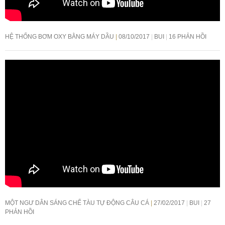
HỆ THỐNG BƠM OXY BẰNG MÁY DẦU
08/10/2017
BUI
16 PHẢN HỒI
MỘT NGƯ DÂN SÁNG CHẾ TÀU TỰ ĐỘNG CÂU CÁ
27/02/2017
BUI
27
PHẢN HỒI