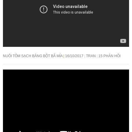
NUÔI TÔM SẠCH BẰNG BỘT BÃ MÍA
16/10/2017
TRAN
15 PHẢN HỒI