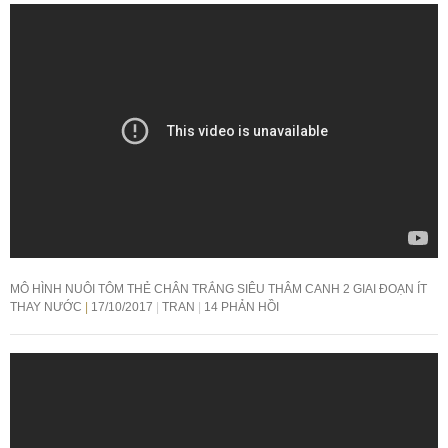
MÔ HÌNH NUÔI TÔM THẺ CHÂN TRẮNG SIÊU THÂM CANH 2 GIAI ĐOẠN ÍT
THAY NƯỚC
17/10/2017
TRAN
14 PHẢN HỒI