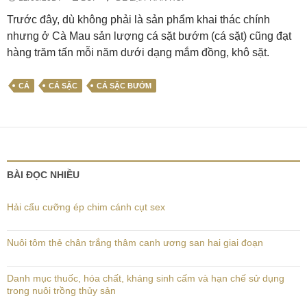
Trước đây, dù không phải là sản phẩm khai thác chính
nhưng ở Cà Mau sản lượng cá sặt bướm (cá sặt) cũng đạt
hàng trăm tấn mỗi năm dưới dạng mắm đồng, khô sặt.
CÁ
CÁ SẶC
CÁ SẶC BƯỚM
BÀI ĐỌC NHIỀU
Hải cẩu cưỡng ép chim cánh cụt sex
Nuôi tôm thẻ chân trắng thâm canh ương san hai giai đoạn
Danh mục thuốc, hóa chất, kháng sinh cấm và hạn chế sử dụng
trong nuôi trồng thủy sản