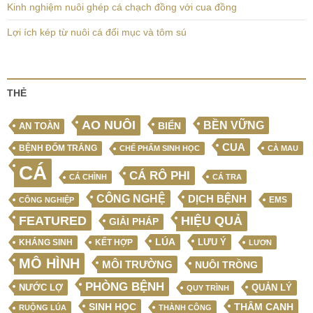
Kinh nghiệm nuôi ghép cá chạch đồng với cua đồng
Lợi ích kép từ nuôi cá đối mục và tôm sú
THẺ
AO NUÔI
BỀN VỮNG
BIỂN
AN TOÀN
CUA
BỆNH ĐỐM TRẮNG
CHẾ PHẨM SINH HỌC
CÀ MAU
CÁ
CÁ RÔ PHI
CÁ CHÌNH
CÁ TRA
CÔNG NGHỆ
DỊCH BỆNH
EMS
CÔNG NGHIỆP
FEATURED
HIỆU QUẢ
GIẢI PHÁP
LÚA
LƯU Ý
KẾT HỢP
KHÁNG SINH
LƯƠN
MÔ HÌNH
MÔI TRƯỜNG
NUÔI TRỒNG
PHÒNG BỆNH
NƯỚC LỢ
QUẢN LÝ
QUY TRÌNH
SINH HỌC
THÂM CANH
RUỘNG LÚA
THÀNH CÔNG