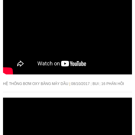
HỆ THỐNG BƠM OXY BẰNG MÁY DẦU
08/10/2017
BUI
16 PHẢN HỒI