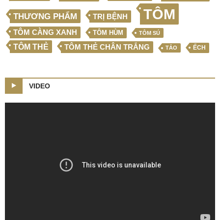
TÔM
THƯƠNG PHẨM
TRỊ BỆNH
TÔM CÀNG XANH
TÔM HÙM
TÔM SÚ
TÔM THẺ
TÔM THẺ CHÂN TRẮNG
ẾCH
TẢO
VIDEO