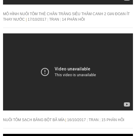
MÔ HÌNH NUÔI TÔM THẺ CHÂN TRẮNG SIÊU THÂM CANH 2 GIAI ĐOẠN ÍT
THAY NƯỚC
17/10/2017
TRAN
14 PHẢN HỒI
NUÔI TÔM SẠCH BẰNG BỘT BÃ MÍA
16/10/2017
TRAN
15 PHẢN HỒI