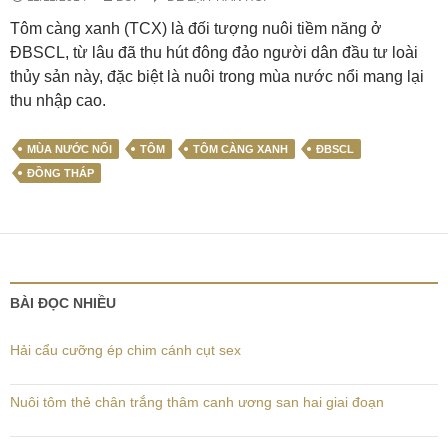
Tôm càng xanh (TCX) là đối tượng nuôi tiềm năng ở
ĐBSCL, từ lâu đã thu hút đông đảo người dân đầu tư loài
thủy sản này, đặc biệt là nuôi trong mùa nước nổi mang lại
thu nhập cao.
MÙA NƯỚC NỔI
TÔM
TÔM CÀNG XANH
ĐBSCL
ĐỒNG THÁP
BÀI ĐỌC NHIỀU
Hải cẩu cưỡng ép chim cánh cụt sex
Nuôi tôm thẻ chân trắng thâm canh ương san hai giai đoạn