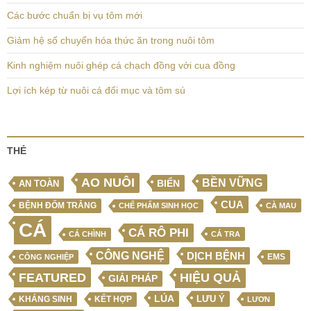
Các bước chuẩn bị vụ tôm mới
Giảm hệ số chuyển hóa thức ăn trong nuôi tôm
Kinh nghiệm nuôi ghép cá chạch đồng với cua đồng
Lợi ích kép từ nuôi cá đối mục và tôm sú
THẺ
AO NUÔI
BỀN VỮNG
BIỂN
AN TOÀN
CUA
BỆNH ĐỐM TRẮNG
CHẾ PHẨM SINH HỌC
CÀ MAU
CÁ
CÁ RÔ PHI
CÁ CHÌNH
CÁ TRA
CÔNG NGHỆ
DỊCH BỆNH
EMS
CÔNG NGHIỆP
FEATURED
HIỆU QUẢ
GIẢI PHÁP
LÚA
LƯU Ý
KẾT HỢP
KHÁNG SINH
LƯƠN