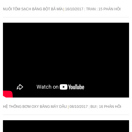
NUÔI TÔM SẠCH BẰNG BỘT BÃ MÍA
16/10/2017
TRAN
15 PHẢN HỒI
HỆ THỐNG BƠM OXY BẰNG MÁY DẦU
08/10/2017
BUI
16 PHẢN HỒI