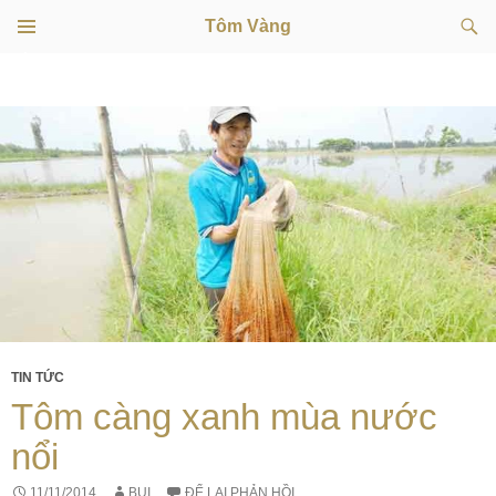
Tìm
Tôm Vàng
kiếm
TRÌNH
CHUYỂN
ĐƠN
CƠ SỞ
ĐẾN
NỘI
DUNG
TIN TỨC
Tôm càng xanh mùa nước
nổi
11/11/2014
BUI
ĐỂ LẠI PHẢN HỒI