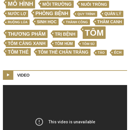
MÔ HÌNH
MÔI TRƯỜNG
NUÔI TRỒNG
PHÒNG BỆNH
NƯỚC LỢ
QUẢN LÝ
QUY TRÌNH
SINH HỌC
THÂM CANH
RUỘNG LÚA
THÀNH CÔNG
TÔM
THƯƠNG PHẨM
TRỊ BỆNH
TÔM CÀNG XANH
TÔM HÙM
TÔM SÚ
TÔM THẺ
TÔM THẺ CHÂN TRẮNG
ẾCH
TẢO
VIDEO