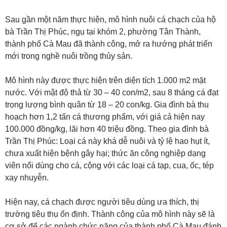
Sau gần một năm thực hiện, mô hình nuôi cá chạch của hộ
bà Trần Thị Phúc, ngụ tại khóm 2, phường Tân Thành,
thành phố Cà Mau đã thành công, mở ra hướng phát triển
mới trong nghề nuôi trồng thủy sản.
Mô hình này được thực hiện trên diện tích 1.000 m2 mặt
nước. Với mật độ thả từ 30 – 40 con/m2, sau 8 tháng cá đạt
trọng lượng bình quân từ 18 – 20 con/kg. Gia đình bà thu
hoạch hơn 1,2 tấn cá thương phẩm, với giá cả hiện nay
100.000 đồng/kg, lãi hơn 40 triệu đồng. Theo gia đình bà
Trần Thị Phúc: Loại cá này khá dễ nuôi và tỷ lệ hao hụt ít,
chưa xuất hiện bệnh gây hại; thức ăn công nghiệp dạng
viên nổi dùng cho cá, cộng với các loại cá tạp, cua, ốc, tép
xay nhuyễn.
Hiện nay, cá chạch được người tiêu dùng ưa thích, thị
trường tiêu thụ ổn định. Thành công của mô hình này sẽ là
cơ sở để các ngành chức năng của thành phố Cà Mau đánh