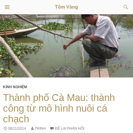
Tìm
Tôm Vàng
kiếm
TRÌNH
CHUYỂN
ĐƠN
CƠ SỞ
ĐẾN
NỘI
DUNG
KINH NGHIỆM
Thành phố Cà Mau: thành
công từ mô hình nuôi cá
chạch
08/11/2014
TRINH
ĐỂ LẠI PHẢN HỒI