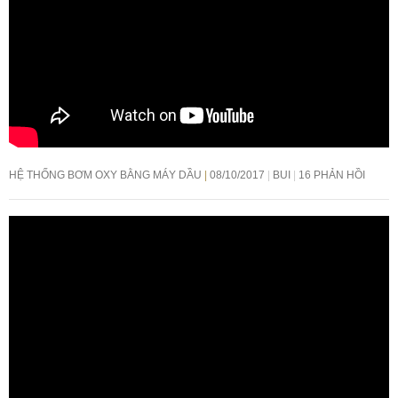
HỆ THỐNG BƠM OXY BẰNG MÁY DẦU
08/10/2017
BUI
16 PHẢN HỒI