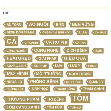
THẺ
AO NUÔI
BỀN VỮNG
BIỂN
AN TOÀN
CUA
BỆNH ĐỐM TRẮNG
CHẾ PHẨM SINH HỌC
CÀ MAU
CÁ
CÁ RÔ PHI
CÁ CHÌNH
CÁ TRA
CÔNG NGHỆ
DỊCH BỆNH
EMS
CÔNG NGHIỆP
FEATURED
HIỆU QUẢ
GIẢI PHÁP
LÚA
LƯU Ý
KẾT HỢP
KHÁNG SINH
LƯƠN
MÔ HÌNH
MÔI TRƯỜNG
NUÔI TRỒNG
PHÒNG BỆNH
NƯỚC LỢ
QUẢN LÝ
QUY TRÌNH
SINH HỌC
THÂM CANH
RUỘNG LÚA
THÀNH CÔNG
TÔM
THƯƠNG PHẨM
TRỊ BỆNH
TÔM CÀNG XANH
TÔM HÙM
TÔM SÚ