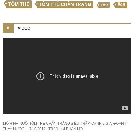
TÔM THẺ
TÔM THẺ CHÂN TRẮNG
ẾCH
TẢO
VIDEO
MÔ HÌNH NUÔI TÔM THẺ CHÂN TRẮNG SIÊU THÂM CANH 2 GIAI ĐOẠN ÍT
THAY NƯỚC
17/10/2017
TRAN
14 PHẢN HỒI