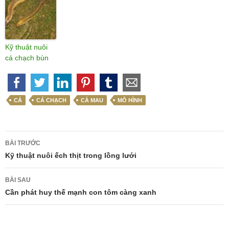
Kỹ thuật nuôi
cá chạch bùn
CÁ
CÁ CHẠCH
CÀ MAU
MÔ HÌNH
Điều
BÀI TRƯỚC
hướng
Kỹ thuật nuôi ếch thịt trong lồng lưới
bài
BÀI SAU
viết
Cần phát huy thế mạnh con tôm càng xanh