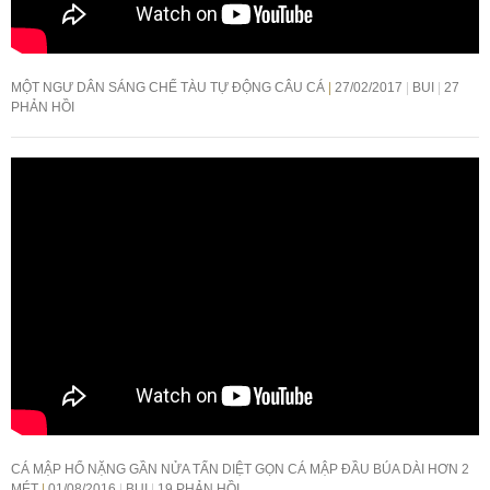
MỘT NGƯ DÂN SÁNG CHẾ TÀU TỰ ĐỘNG CÂU CÁ
27/02/2017
BUI
27
PHẢN HỒI
CÁ MẬP HỔ NẶNG GẦN NỬA TẤN DIỆT GỌN CÁ MẬP ĐẦU BÚA DÀI HƠN 2
MÉT
01/08/2016
BUI
19 PHẢN HỒI