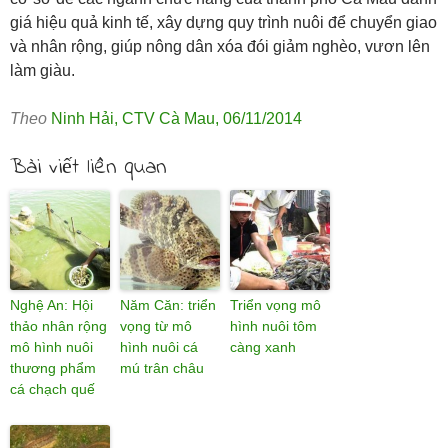
giá hiệu quả kinh tế, xây dựng quy trình nuôi để chuyển giao
và nhân rộng, giúp nông dân xóa đói giảm nghèo, vươn lên
làm giàu.
Theo
Ninh Hải
,
CTV Cà Mau
,
06/11/2014
Bài viết liên quan
Nghệ An: Hội
Năm Căn: triển
Triển vọng mô
thảo nhân rộng
vọng từ mô
hình nuôi tôm
mô hình nuôi
hình nuôi cá
càng xanh
thương phẩm
mú trân châu
cá chạch quế