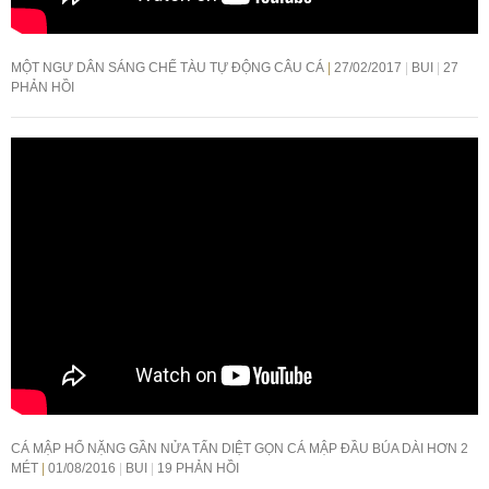
MỘT NGƯ DÂN SÁNG CHẾ TÀU TỰ ĐỘNG CÂU CÁ
27/02/2017
BUI
27
PHẢN HỒI
CÁ MẬP HỔ NẶNG GẦN NỬA TẤN DIỆT GỌN CÁ MẬP ĐẦU BÚA DÀI HƠN 2
MÉT
01/08/2016
BUI
19 PHẢN HỒI