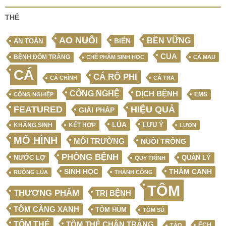
THẺ
AO NUÔI
BỀN VỮNG
BIỂN
AN TOÀN
CUA
BỆNH ĐỐM TRẮNG
CHẾ PHẨM SINH HỌC
CÀ MAU
CÁ
CÁ RÔ PHI
CÁ CHÌNH
CÁ TRA
CÔNG NGHỆ
DỊCH BỆNH
EMS
CÔNG NGHIỆP
FEATURED
HIỆU QUẢ
GIẢI PHÁP
LÚA
LƯU Ý
KẾT HỢP
KHÁNG SINH
LƯƠN
MÔ HÌNH
MÔI TRƯỜNG
NUÔI TRỒNG
PHÒNG BỆNH
NƯỚC LỢ
QUẢN LÝ
QUY TRÌNH
SINH HỌC
THÂM CANH
RUỘNG LÚA
THÀNH CÔNG
TÔM
THƯƠNG PHẨM
TRỊ BỆNH
TÔM CÀNG XANH
TÔM HÙM
TÔM SÚ
TÔM THẺ
TÔM THẺ CHÂN TRẮNG
ẾCH
TẢO