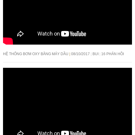
HỆ THỐNG BƠM OXY BẰNG MÁY DẦU
08/10/2017
BUI
16 PHẢN HỒI