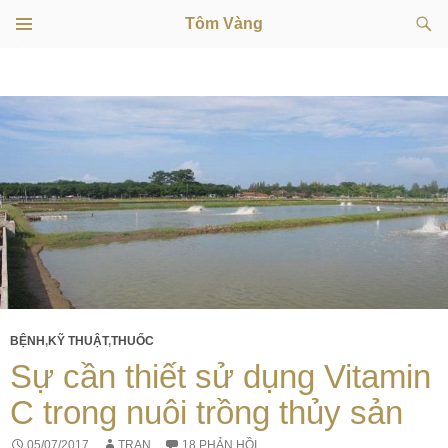
Tìm
Tôm Vàng
kiếm
TRÌNH
CHUYỂN
ĐƠN
CƠ SỞ
ĐẾN
NỘI
DUNG
BỆNH
,
KỸ THUẬT
,
THUỐC
Sự cần thiết sử dụng Vitamin
C trong nuôi trồng thủy sản
05/07/2017
TRAN
18 PHẢN HỒI