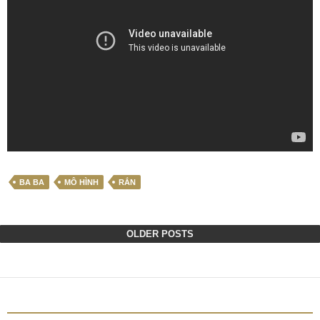
BA BA
MÔ HÌNH
RẮN
OLDER POSTS