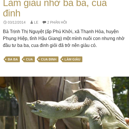
Làm giàu nhờ ba ba, cua
đinh
03/12/2014
LE
2 PHẢN HỒI
Bà Trịnh Thị Nguyệt (ấp Phú Khởi, xã Thạnh Hòa, huyện
Phụng Hiệp, tỉnh Hậu Giang) một mình nuôi con nhưng nhờ
đầu tư ba ba, cua đinh giỏi đã trở nên giàu có.
BA BA
CUA
CUA ĐINH
LÀM GIÀU