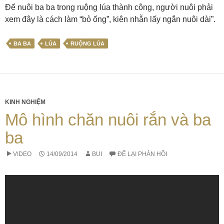
Để nuôi ba ba trong ruộng lúa thành công, người nuôi phải
xem đây là cách làm “bỏ ống”, kiên nhẫn lấy ngắn nuôi dài”.
BA BA
LÚA
RUỘNG LÚA
KINH NGHIỆM
Mô hình chăn nuôi rắn và ba
ba
VIDEO
14/09/2014
BUI
ĐỂ LẠI PHẢN HỒI