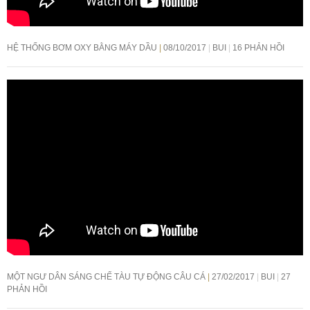
HỆ THỐNG BƠM OXY BẰNG MÁY DẦU
08/10/2017
BUI
16 PHẢN HỒI
MỘT NGƯ DÂN SÁNG CHẾ TÀU TỰ ĐỘNG CÂU CÁ
27/02/2017
BUI
27
PHẢN HỒI