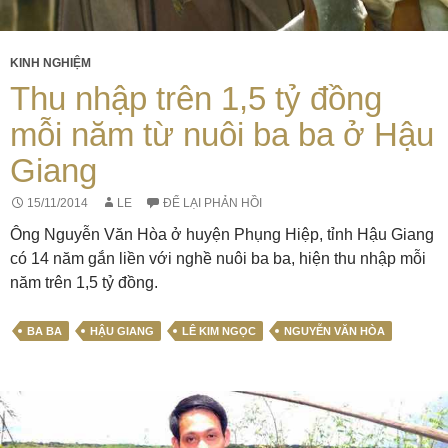
KINH NGHIỆM
Thu nhập trên 1,5 tỷ đồng
mỗi năm từ nuôi ba ba ở Hậu
Giang
15/11/2014
LE
ĐỂ LẠI PHẢN HỒI
Ông Nguyễn Văn Hòa ở huyện Phụng Hiệp, tỉnh Hậu Giang
có 14 năm gắn liền với nghề nuôi ba ba, hiện thu nhập mỗi
năm trên 1,5 tỷ đồng.
BA BA
HẬU GIANG
LÊ KIM NGỌC
NGUYỄN VĂN HÒA