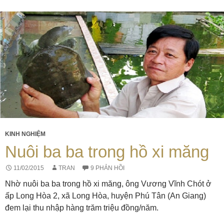
KINH NGHIỆM
Nuôi ba ba trong hồ xi măng
11/02/2015
TRAN
9 PHẢN HỒI
Nhờ nuôi ba ba trong hồ xi măng, ông Vương Vĩnh Chót ở
ấp Long Hòa 2, xã Long Hòa, huyện Phú Tân (An Giang)
đem lại thu nhập hàng trăm triệu đồng/năm.