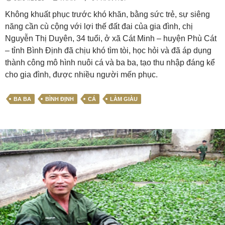
Không khuất phục trước khó khăn, bằng sức trẻ, sự siêng
năng cần cù cộng với lợi thế đất đai của gia đình, chị
Nguyễn Thị Duyên, 34 tuổi, ở xã Cát Minh – huyện Phù Cát
– tỉnh Bình Định đã chịu khó tìm tòi, học hỏi và đã áp dụng
thành công mô hình nuôi cá và ba ba, tạo thu nhập đáng kể
cho gia đình, được nhiều người mến phục.
BA BA
BÌNH ĐỊNH
CÁ
LÀM GIÀU