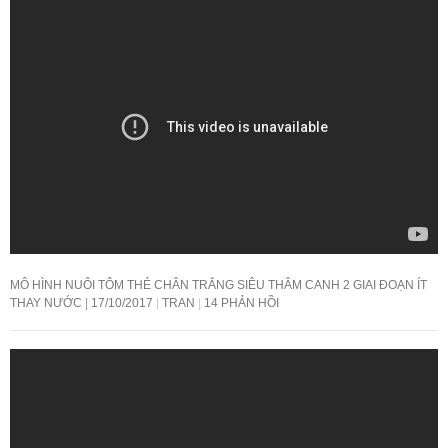
MÔ HÌNH NUÔI TÔM THẺ CHÂN TRẮNG SIÊU THÂM CANH 2 GIAI ĐOẠN ÍT
THAY NƯỚC
17/10/2017
TRAN
14 PHẢN HỒI