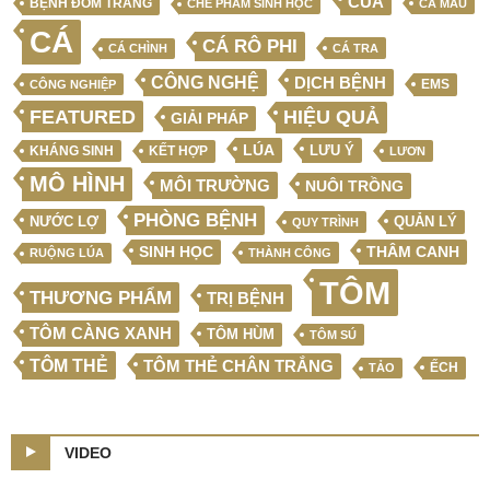
CUA
BỆNH ĐỐM TRẮNG
CHẾ PHẨM SINH HỌC
CÀ MAU
CÁ
CÁ RÔ PHI
CÁ CHÌNH
CÁ TRA
CÔNG NGHỆ
DỊCH BỆNH
EMS
CÔNG NGHIỆP
FEATURED
HIỆU QUẢ
GIẢI PHÁP
LÚA
LƯU Ý
KẾT HỢP
KHÁNG SINH
LƯƠN
MÔ HÌNH
MÔI TRƯỜNG
NUÔI TRỒNG
PHÒNG BỆNH
NƯỚC LỢ
QUẢN LÝ
QUY TRÌNH
SINH HỌC
THÂM CANH
RUỘNG LÚA
THÀNH CÔNG
TÔM
THƯƠNG PHẨM
TRỊ BỆNH
TÔM CÀNG XANH
TÔM HÙM
TÔM SÚ
TÔM THẺ
TÔM THẺ CHÂN TRẮNG
ẾCH
TẢO
VIDEO