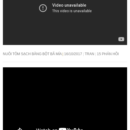
NUÔI TÔM SẠCH BẰNG BỘT BÃ MÍA
16/10/2017
TRAN
15 PHẢN HỒI