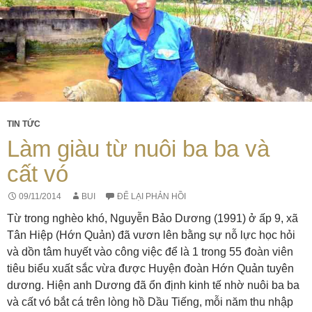
TIN TỨC
Làm giàu từ nuôi ba ba và
cất vó
09/11/2014
BUI
ĐỂ LẠI PHẢN HỒI
Từ trong nghèo khó, Nguyễn Bảo Dương (1991) ở ấp 9, xã
Tân Hiệp (Hớn Quản) đã vươn lên bằng sự nỗ lực học hỏi
và dồn tâm huyết vào công việc để là 1 trong 55 đoàn viên
tiêu biểu xuất sắc vừa được Huyện đoàn Hớn Quản tuyên
dương. Hiện anh Dương đã ổn định kinh tế nhờ nuôi ba ba
và cất vó bắt cá trên lòng hồ Dầu Tiếng, mỗi năm thu nhập