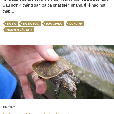
Sau hơn 4 tháng đàn ba ba phát triển nhanh, tỉ lệ hao hụt
thấp…
BA BA
BA BA ĐỰC
HẬU GIANG
LONG MỸ
NGUYỄN VĂN KHA
TIN TỨC