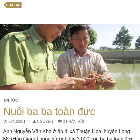
BA BA
TIN TỨC
Nuôi ba ba toàn đực
23/12/2014
NGUYEN
3 PHẢN HỒI
Anh Nguyễn Văn Kha ở ấp 4, xã Thuận Hòa, huyện Long
Mỹ (Hậu Giang) nuôi thử nghiệm 3.000 con ba ba toàn đực.