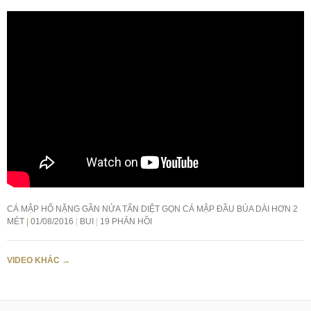
CÁ MẬP HỔ NẶNG GẦN NỬA TẤN DIỆT GỌN CÁ MẬP ĐẦU BÚA DÀI HƠN 2
MÉT
01/08/2016
BUI
19 PHẢN HỒI
VIDEO KHÁC
→