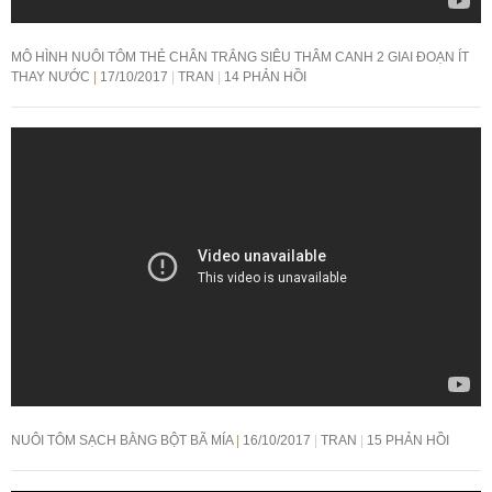
MÔ HÌNH NUÔI TÔM THẺ CHÂN TRẮNG SIÊU THÂM CANH 2 GIAI ĐOẠN ÍT
THAY NƯỚC
17/10/2017
TRAN
14 PHẢN HỒI
NUÔI TÔM SẠCH BẰNG BỘT BÃ MÍA
16/10/2017
TRAN
15 PHẢN HỒI