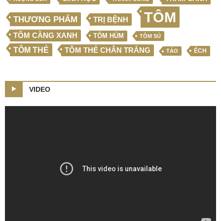
TÔM
THƯƠNG PHẨM
TRỊ BỆNH
TÔM CÀNG XANH
TÔM HÙM
TÔM SÚ
TÔM THẺ
TÔM THẺ CHÂN TRẮNG
ẾCH
TẢO
VIDEO