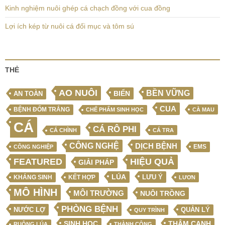
Kinh nghiệm nuôi ghép cá chạch đồng với cua đồng
Lợi ích kép từ nuôi cá đối mục và tôm sú
THẺ
AO NUÔI
BỀN VỮNG
BIỂN
AN TOÀN
CUA
BỆNH ĐỐM TRẮNG
CHẾ PHẨM SINH HỌC
CÀ MAU
CÁ
CÁ RÔ PHI
CÁ CHÌNH
CÁ TRA
CÔNG NGHỆ
DỊCH BỆNH
EMS
CÔNG NGHIỆP
FEATURED
HIỆU QUẢ
GIẢI PHÁP
LÚA
LƯU Ý
KẾT HỢP
KHÁNG SINH
LƯƠN
MÔ HÌNH
MÔI TRƯỜNG
NUÔI TRỒNG
PHÒNG BỆNH
NƯỚC LỢ
QUẢN LÝ
QUY TRÌNH
SINH HỌC
THÂM CANH
RUỘNG LÚA
THÀNH CÔNG