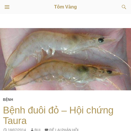
Tìm
Tôm Vàng
kiếm
TRÌNH
CHUYỂN
ĐƠN
CƠ SỞ
ĐẾN
NỘI
DUNG
BỆNH
Bệnh đuôi đỏ – Hội chứng
Taura
18/07/2014
BUI
ĐỂ LẠI PHẢN HỒI