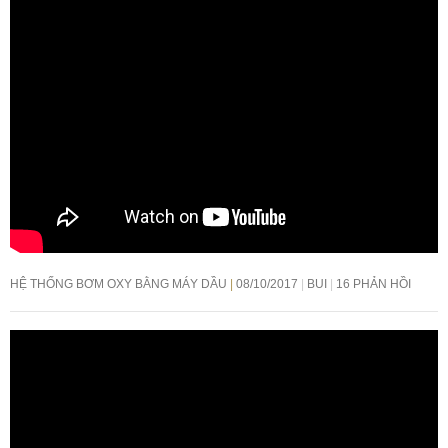
HỆ THỐNG BƠM OXY BẰNG MÁY DẦU
08/10/2017
BUI
16 PHẢN HỒI