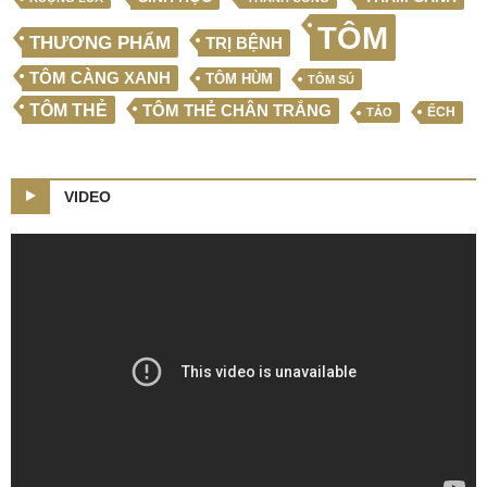
TÔM
THƯƠNG PHẨM
TRỊ BỆNH
TÔM CÀNG XANH
TÔM HÙM
TÔM SÚ
TÔM THẺ
TÔM THẺ CHÂN TRẮNG
ẾCH
TẢO
VIDEO