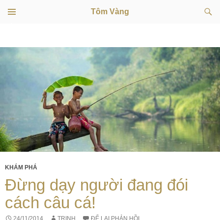
Tìm
Tôm Vàng
kiếm
TRÌNH
CHUYỂN
ĐƠN
CƠ SỞ
ĐẾN
NỘI
DUNG
KHÁM PHÁ
Đừng dạy người đang đói
cách câu cá!
24/11/2014
TRINH
ĐỂ LẠI PHẢN HỒI