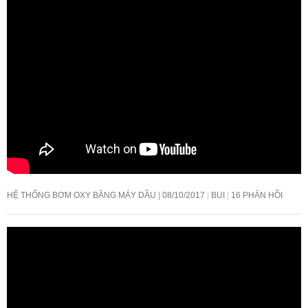
HỆ THỐNG BƠM OXY BẰNG MÁY DẦU
08/10/2017
BUI
16 PHẢN HỒI