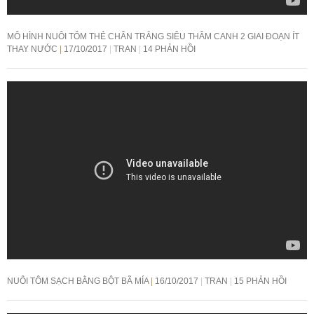
MÔ HÌNH NUÔI TÔM THẺ CHÂN TRẮNG SIÊU THÂM CANH 2 GIAI ĐOẠN ÍT
THAY NƯỚC
17/10/2017
TRAN
14 PHẢN HỒI
NUÔI TÔM SẠCH BẰNG BỘT BÃ MÍA
16/10/2017
TRAN
15 PHẢN HỒI