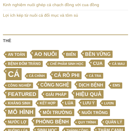
Kinh nghiệm nuôi ghép cá chạch đồng với cua đồng
Lợi ích kép từ nuôi cá đối mục và tôm sú
THẺ
AO NUÔI
BỀN VỮNG
BIỂN
AN TOÀN
CUA
BỆNH ĐỐM TRẮNG
CHẾ PHẨM SINH HỌC
CÀ MAU
CÁ
CÁ RÔ PHI
CÁ CHÌNH
CÁ TRA
CÔNG NGHỆ
DỊCH BỆNH
EMS
CÔNG NGHIỆP
FEATURED
HIỆU QUẢ
GIẢI PHÁP
LÚA
LƯU Ý
KẾT HỢP
KHÁNG SINH
LƯƠN
MÔ HÌNH
MÔI TRƯỜNG
NUÔI TRỒNG
PHÒNG BỆNH
NƯỚC LỢ
QUẢN LÝ
QUY TRÌNH
SINH HỌC
THÂM CANH
RUỘNG LÚA
THÀNH CÔNG