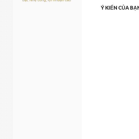
bạt: Nhẹ công, lợi nhuận cao
Ý KIẾN CỦA BẠ