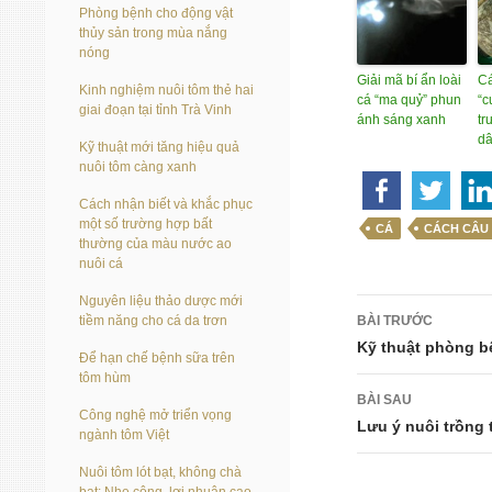
Phòng bệnh cho động vật
thủy sản trong mùa nắng
nóng
Giải mã bí ẩn loài
Cá
Kinh nghiệm nuôi tôm thẻ hai
cá “ma quỷ” phun
“c
giai đoạn tại tỉnh Trà Vinh
ánh sáng xanh
tr
d
Kỹ thuật mới tăng hiệu quả
nuôi tôm càng xanh
Cách nhận biết và khắc phục
một số trường hợp bất
CÁ
CÁCH CÂU
thường của màu nước ao
nuôi cá
Nguyên liệu thảo dược mới
Điều
BÀI TRƯỚC
tiềm năng cho cá da trơn
hướng
Kỹ thuật phòng b
Để hạn chế bệnh sữa trên
tôm hùm
bài
BÀI SAU
Công nghệ mở triển vọng
viết
Lưu ý nuôi trồng
ngành tôm Việt
Nuôi tôm lót bạt, không chà