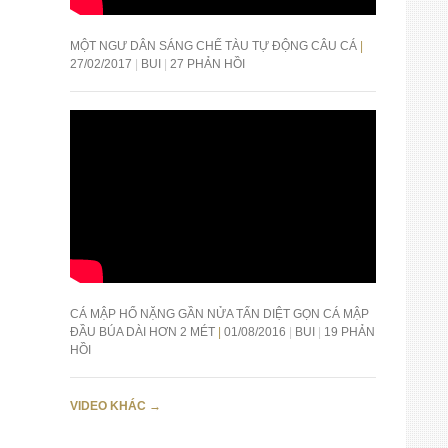
MỘT NGƯ DÂN SÁNG CHẾ TÀU TỰ ĐỘNG CÂU CÁ
27/02/2017
BUI
27 PHẢN HỒI
CÁ MẬP HỔ NẶNG GẦN NỬA TẤN DIỆT GỌN CÁ MẬP
ĐẦU BÚA DÀI HƠN 2 MÉT
01/08/2016
BUI
19 PHẢN
HỒI
VIDEO KHÁC
→