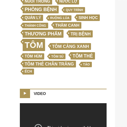
NUÔI TRỒNG
NƯỚC LỢ
PHÒNG BỆNH
QUY TRÌNH
SINH HỌC
QUẢN LÝ
RUỘNG LÚA
THÂM CANH
THÀNH CÔNG
THƯƠNG PHẨM
TRỊ BỆNH
TÔM
TÔM CÀNG XANH
TÔM THẺ
TÔM HÙM
TÔM SÚ
TÔM THẺ CHÂN TRẮNG
TẢO
ẾCH
VIDEO