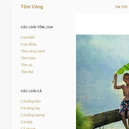
Tôm Vàng
TIN TỨC
Vì người nuôi trồng thủy sản
CÁC LOÀI TÔM, CUA
Cua biển
Cua đồng
Tôm càng xanh
Tôm hùm
Tôm sú
Tôm thẻ
CÁC LOÀI CÁ
Cá bống kèo
Cá bông lau
Cá bống tượng
Cá bớp