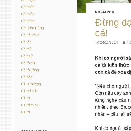
Cá chạch
Cá chẽm
KHÁM PHÁ
Cá chép
Đừng dạ
Cá chình
Cá Diêu Hồng
cá!
Cá đối mục
Cá lóc
24/11/2014
TR
Cá mú
Cá ngừ
Khi có người sắ
Cá rô phi
cả tá kiến thức
Cá rô đồng
con cá để xoa dị
Cá sặc
Cá tai tượng
“Nếu cho người 
Cá thát lát
Còn nếu dạy anh 
Cá tra
từng nghe câu nó
Cá trắm cỏ
nhiên, theo Bru
Cá trê
nhân – câu nói t
Khi có người sắp