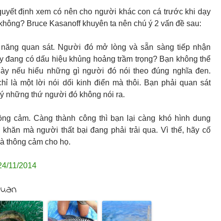
uyết định xem có nên cho người khác con cá trước khi dạy
không? Bruce Kasanoff khuyên ta nên chú ý 2 vấn đề sau:
 năng quan sát. Người đó mở lòng và sẵn sàng tiếp nhận
y đang có dấu hiệu khủng hoảng trầm trọng? Bạn không thể
này nếu hiểu những gì người đó nói theo đúng nghĩa đen.
hỉ là một lời nói dối kinh điển mà thôi. Bạn phải quan sát
ý những thứ người đó không nói ra.
ồng cảm. Càng thành công thì bạn lại càng khó hình dung
hăn mà người thất bại đang phải trải qua. Vì thế, hãy cố
à thông cảm cho họ.
24/11/2014
quan