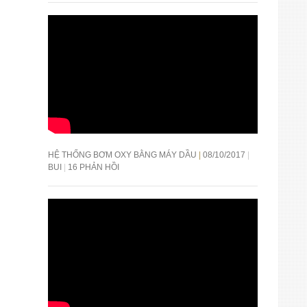
HỆ THỐNG BƠM OXY BẰNG MÁY DẦU
08/10/2017
BUI
16 PHẢN HỒI