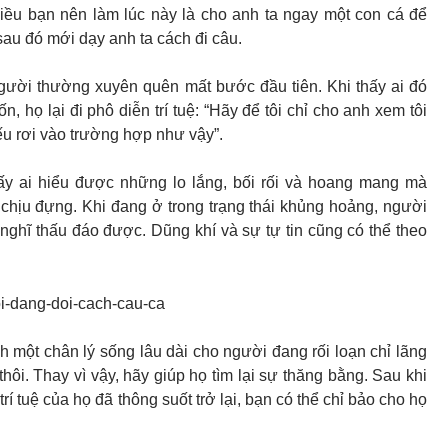
iều bạn nên làm lúc này là cho anh ta ngay một con cá để
sau đó mới dạy anh ta cách đi câu.
gười thường xuyên quên mất bước đầu tiên. Khi thấy ai đó
, họ lại đi phô diễn trí tuệ: “Hãy để tôi chỉ cho anh xem tôi
ếu rơi vào trường hợp như vậy”.
 ai hiểu được những lo lắng, bối rối và hoang mang mà
chịu đựng. Khi đang ở trong trạng thái khủng hoảng, người
 nghĩ thấu đáo được. Dũng khí và sự tự tin cũng có thể theo
h một chân lý sống lâu dài cho người đang rối loạn chỉ lãng
thôi. Thay vì vậy, hãy giúp họ tìm lại sự thăng bằng. Sau khi
và trí tuệ của họ đã thông suốt trở lại, bạn có thể chỉ bảo cho họ