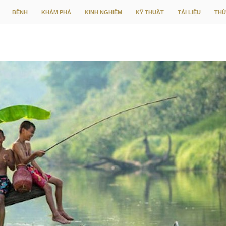
CHUYỂN ĐẾN NỘI DUNG
BỆNH
KHÁM PHÁ
KINH NGHIỆM
KỸ THUẬT
TÀI LIỆU
THỨ