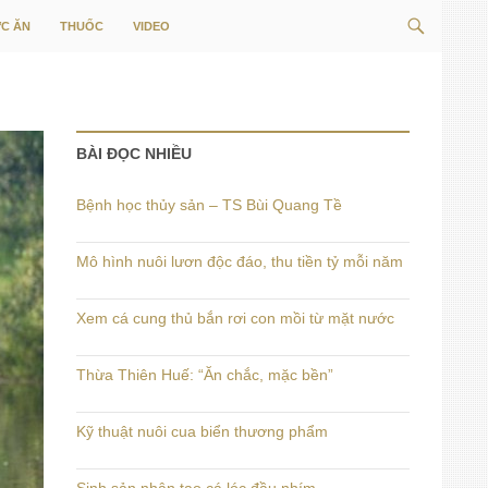
Tìm
C ĂN
THUỐC
VIDEO
kiếm
BÀI ĐỌC NHIỀU
Bệnh học thủy sản – TS Bùi Quang Tề
Mô hình nuôi lươn độc đáo, thu tiền tỷ mỗi năm
Xem cá cung thủ bắn rơi con mồi từ mặt nước
Thừa Thiên Huế: “Ăn chắc, mặc bền”
Kỹ thuật nuôi cua biển thương phẩm