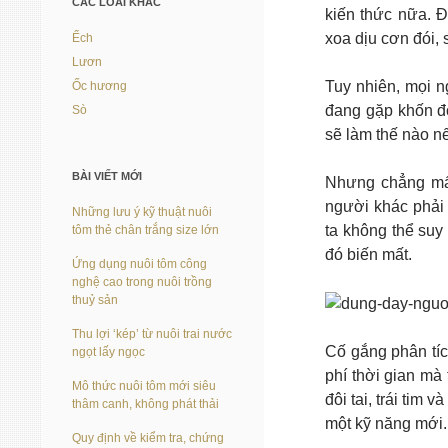
CÁC LOÀI KHÁC
kiến thức nữa. Đ
xoa dịu cơn đói, 
Ếch
Lươn
Tuy nhiên, mọi n
Ốc hương
đang gặp khốn đốn
Sò
sẽ làm thế nào n
BÀI VIẾT MỚI
Nhưng chẳng mấy
người khác phải 
Những lưu ý kỹ thuật nuôi
ta không thể suy
tôm thẻ chân trắng size lớn
đó biến mất.
Ứng dụng nuôi tôm công
nghệ cao trong nuôi trồng
thuỷ sản
Thu lợi ‘kép’ từ nuôi trai nước
Cố gắng phân tíc
ngọt lấy ngọc
phí thời gian mà 
Mô thức nuôi tôm mới siêu
đôi tai, trái tim 
thâm canh, không phát thải
một kỹ năng mới.
Quy định về kiểm tra, chứng