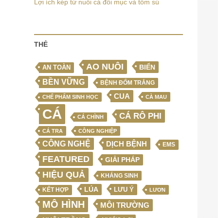
Lợi ích kép từ nuôi cá đối mục và tôm sú
THẺ
AO NUÔI
BIỂN
AN TOÀN
BỀN VỮNG
BỆNH ĐỐM TRẮNG
CUA
CHẾ PHẨM SINH HỌC
CÀ MAU
CÁ
CÁ RÔ PHI
CÁ CHÌNH
CÁ TRA
CÔNG NGHIỆP
CÔNG NGHỆ
DỊCH BỆNH
EMS
FEATURED
GIẢI PHÁP
HIỆU QUẢ
KHÁNG SINH
LÚA
LƯU Ý
KẾT HỢP
LƯƠN
MÔ HÌNH
MÔI TRƯỜNG