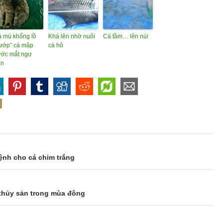
 mú khổng lồ
Khá lên nhờ nuôi
Cá tầm… lên núi
ướp” cá mập
cá hô
ước mắt ngư
ân
ệnh cho cá chim trắng
 thủy sản trong mùa đông