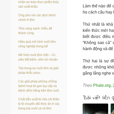
nhận an toàn thực phẩm thủy
Làm thế nào để q
sản xuất khẩu
họ cách câu hay 
Ứng phó với các dịch bệnh
chính ở tôm
Thứ nhất là khả
Tôm càng xanh: Hiểu để
kiến thức mới ha
thành công
biết được điều 
Hiệu quả mô hình nuôi tôm
“Không sao cả” c
công nghiệp trong bể
hành động và để 
Mô hình nuôi tôm Việt – Úc
siêu tiết kiệm, siêu lợi nhuận
Thứ hai là sự đ
được những khó k
Tảo trong ao nuôi tôm và giải
gắng lắng nghe v
pháp khắc phục
Các giải pháp phòng chống
Theo
Phale.org
,
bệnh hoại tử gan tụy cấp và
bệnh đốm trắng trên tôm nuôi
Bài viết liên 
Chất dẫn xuất từ mía cải thiện
tỷ lệ chuyển đổi thức ăn ở các
trang trại nuôi cá và tôm