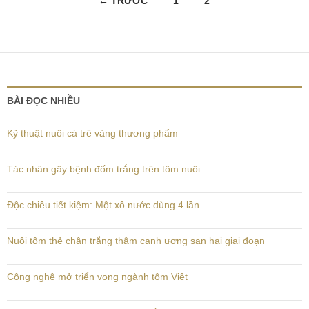
← TRƯỚC
1
2
hướng
bài
viết
BÀI ĐỌC NHIỀU
Kỹ thuật nuôi cá trê vàng thương phẩm
Tác nhân gây bệnh đốm trắng trên tôm nuôi
Độc chiêu tiết kiệm: Một xô nước dùng 4 lần
Nuôi tôm thẻ chân trắng thâm canh ương san hai giai đoạn
Công nghệ mở triển vọng ngành tôm Việt