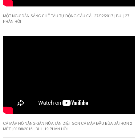
MỘT NGƯ DÂN SÁNG CHẾ TÀU TỰ ĐỘNG CÂU CÁ
27/02/2017
BUI
27
PHẢN HỒI
CÁ MẬP HỔ NẶNG GẦN NỬA TẤN DIỆT GỌN CÁ MẬP ĐẦU BÚA DÀI HƠN 2
MÉT
01/08/2016
BUI
19 PHẢN HỒI