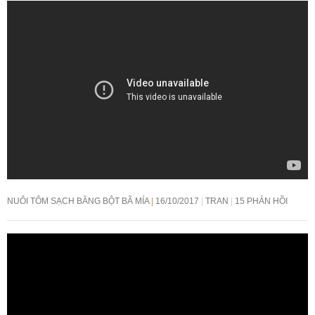
NUÔI TÔM SẠCH BẰNG BỘT BÃ MÍA
16/10/2017
TRAN
15 PHẢN HỒI