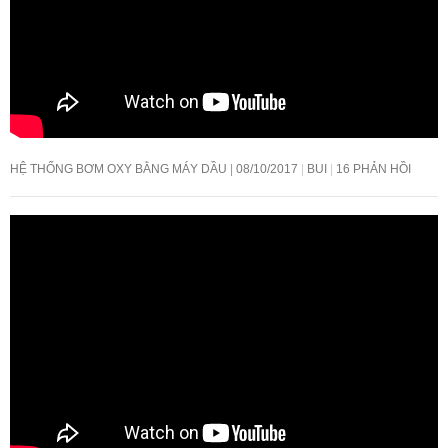
HỆ THỐNG BƠM OXY BẰNG MÁY DẦU
08/10/2017
BUI
16 PHẢN HỒI