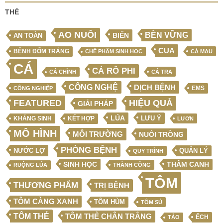
THẺ
AO NUÔI
BỀN VỮNG
BIỂN
AN TOÀN
CUA
BỆNH ĐỐM TRẮNG
CHẾ PHẨM SINH HỌC
CÀ MAU
CÁ
CÁ RÔ PHI
CÁ CHÌNH
CÁ TRA
CÔNG NGHỆ
DỊCH BỆNH
EMS
CÔNG NGHIỆP
FEATURED
HIỆU QUẢ
GIẢI PHÁP
LÚA
LƯU Ý
KẾT HỢP
KHÁNG SINH
LƯƠN
MÔ HÌNH
MÔI TRƯỜNG
NUÔI TRỒNG
PHÒNG BỆNH
NƯỚC LỢ
QUẢN LÝ
QUY TRÌNH
SINH HỌC
THÂM CANH
RUỘNG LÚA
THÀNH CÔNG
TÔM
THƯƠNG PHẨM
TRỊ BỆNH
TÔM CÀNG XANH
TÔM HÙM
TÔM SÚ
TÔM THẺ
TÔM THẺ CHÂN TRẮNG
ẾCH
TẢO