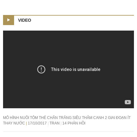
VIDEO
MÔ HÌNH NUÔI TÔM THẺ CHÂN TRẮNG SIÊU THÂM CANH 2 GIAI ĐOẠN ÍT
THAY NƯỚC
17/10/2017
TRAN
14 PHẢN HỒI