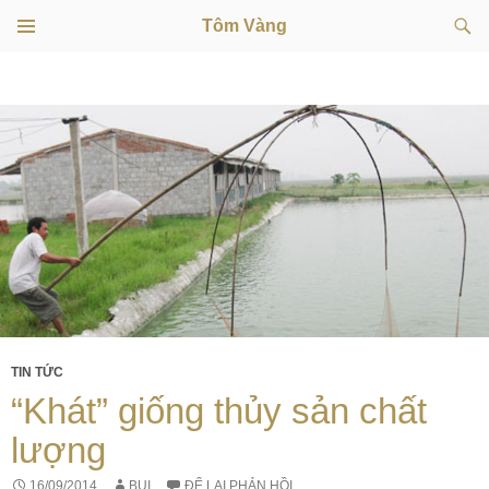
Tìm
Tôm Vàng
kiếm
TRÌNH
CHUYỂN
ĐƠN
CƠ SỞ
ĐẾN
NỘI
DUNG
TIN TỨC
“Khát” giống thủy sản chất
lượng
16/09/2014
BUI
ĐỂ LẠI PHẢN HỒI