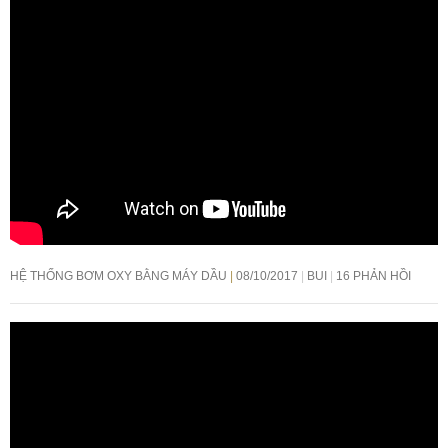
HỆ THỐNG BƠM OXY BẰNG MÁY DẦU
08/10/2017
BUI
16 PHẢN HỒI