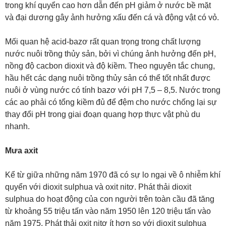
trong khí quyển cao hơn dẫn đến pH giảm ở nước bề mặt
và đại dương gây ảnh hưởng xấu đến cá và động vật có vỏ.
Mối quan hệ acid-bazơ rất quan trọng trong chất lượng
nước nuôi trồng thủy sản, bởi vì chúng ảnh hưởng đến pH,
nồng độ cacbon dioxit và độ kiềm. Theo nguyên tắc chung,
hầu hết các dạng nuôi trồng thủy sản có thể tốt nhất được
nuôi ở vùng nước có tính bazơ với pH 7,5 – 8,5. Nước trong
các ao phải có tổng kiềm đủ để đệm cho nước chống lại sự
thay đổi pH trong giai đoạn quang hợp thực vật phù du
nhanh.
Mưa axit
Kể từ giữa những năm 1970 đã có sự lo ngại về ô nhiễm khí
quyển với dioxit sulphua và oxit nitơ. Phát thải dioxit
sulphua do hoạt động của con người trên toàn cầu đã tăng
từ khoảng 55 triệu tấn vào năm 1950 lên 120 triệu tấn vào
năm 1975. Phát thải oxit nitơ ít hơn so với dioxit sulphua