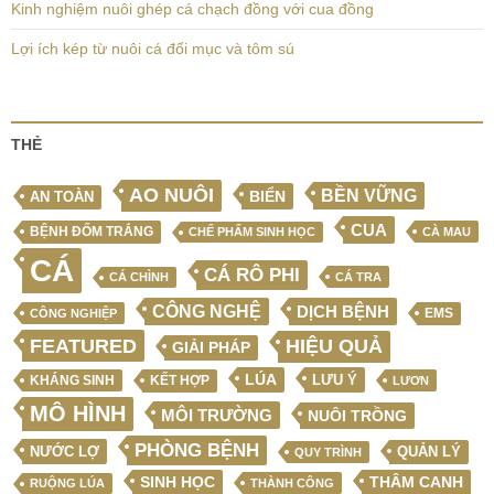
Kinh nghiệm nuôi ghép cá chạch đồng với cua đồng
Lợi ích kép từ nuôi cá đối mục và tôm sú
THẺ
AO NUÔI
BỀN VỮNG
BIỂN
AN TOÀN
CUA
BỆNH ĐỐM TRẮNG
CHẾ PHẨM SINH HỌC
CÀ MAU
CÁ
CÁ RÔ PHI
CÁ CHÌNH
CÁ TRA
CÔNG NGHỆ
DỊCH BỆNH
EMS
CÔNG NGHIỆP
FEATURED
HIỆU QUẢ
GIẢI PHÁP
LÚA
LƯU Ý
KẾT HỢP
KHÁNG SINH
LƯƠN
MÔ HÌNH
MÔI TRƯỜNG
NUÔI TRỒNG
PHÒNG BỆNH
NƯỚC LỢ
QUẢN LÝ
QUY TRÌNH
SINH HỌC
THÂM CANH
RUỘNG LÚA
THÀNH CÔNG