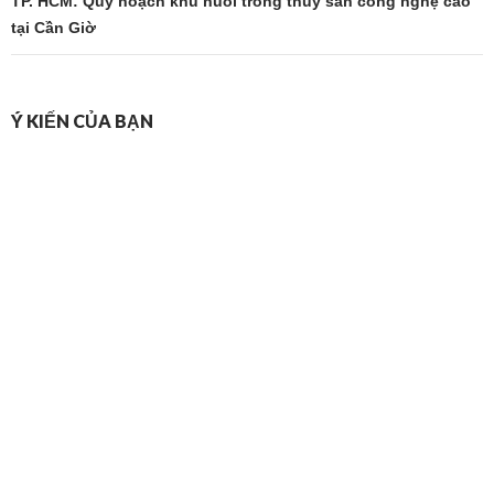
viết
TP. HCM: Quy hoạch khu nuôi trồng thủy sản công nghệ cao
tại Cần Giờ
Ý KIẾN CỦA BẠN