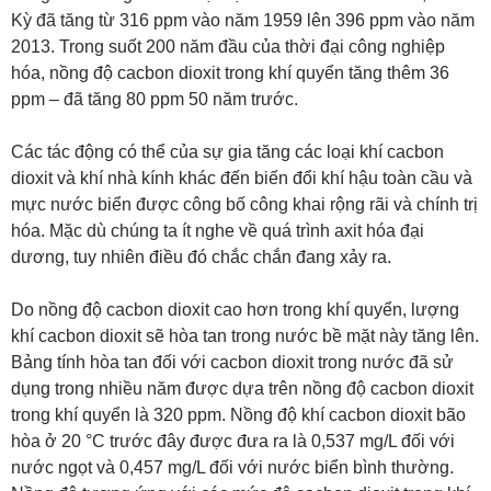
Kỳ đã tăng từ 316 ppm vào năm 1959 lên 396 ppm vào năm
2013. Trong suốt 200 năm đầu của thời đại công nghiệp
hóa, nồng độ cacbon dioxit trong khí quyển tăng thêm 36
ppm – đã tăng 80 ppm 50 năm trước.
Các tác động có thể của sự gia tăng các loại khí cacbon
dioxit và khí nhà kính khác đến biến đổi khí hậu toàn cầu và
mực nước biển được công bố công khai rộng rãi và chính trị
hóa. Mặc dù chúng ta ít nghe về quá trình axit hóa đại
dương, tuy nhiên điều đó chắc chắn đang xảy ra.
Do nồng độ cacbon dioxit cao hơn trong khí quyển, lượng
khí cacbon dioxit sẽ hòa tan trong nước bề mặt này tăng lên.
Bảng tính hòa tan đối với cacbon dioxit trong nước đã sử
dụng trong nhiều năm được dựa trên nồng độ cacbon dioxit
trong khí quyển là 320 ppm. Nồng độ khí cacbon dioxit bão
hòa ở 20 °C trước đây được đưa ra là 0,537 mg/L đối với
nước ngọt và 0,457 mg/L đối với nước biển bình thường.