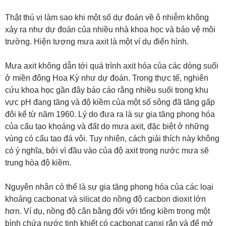
Thật thú vị làm sao khi một số dự đoán về ô nhiễm không
xảy ra như dự đoán của nhiều nhà khoa học và bảo vệ môi
trường. Hiện tượng mưa axit là một ví dụ điển hình.
Mưa axit không dẫn tới quá trình axit hóa của các dòng suối
ở miền đông Hoa Kỳ như dự đoán. Trong thực tế, nghiên
cứu khoa học gần đây báo cáo rằng nhiều suối trong khu
vực pH đang tăng và độ kiềm của một số sông đã tăng gấp
đôi kể từ năm 1960. Lý do đưa ra là sự gia tăng phong hóa
của cấu tạo khoáng và đất do mưa axit, đặc biệt ở những
vùng có cấu tạo đá vôi. Tuy nhiên, cách giải thích này không
có ý nghĩa, bởi vì đầu vào của độ axit trong nước mưa sẽ
trung hòa độ kiềm.
Nguyên nhân có thể là sự gia tăng phong hóa của các loại
khoáng cacbonat và silicat do nồng độ cacbon dioxit lớn
hơn. Ví dụ, nồng độ cân bằng đối với tổng kiềm trong một
bình chứa nước tinh khiết có cacbonat canxi rắn và để mở