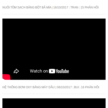
NUÔI TÔM SẠCH BẰNG BỘT BÃ MÍA
16/10/2017
TRAN
15 PHẢN HỒI
HỆ THỐNG BƠM OXY BẰNG MÁY DẦU
08/10/2017
BUI
16 PHẢN HỒI