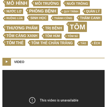
MÔ HÌNH
MÔI TRƯỜNG
NUÔI TRỒNG
PHÒNG BỆNH
NƯỚC LỢ
QUẢN LÝ
QUY TRÌNH
SINH HỌC
THÂM CANH
RUỘNG LÚA
THÀNH CÔNG
TÔM
THƯƠNG PHẨM
TRỊ BỆNH
TÔM CÀNG XANH
TÔM HÙM
TÔM SÚ
TÔM THẺ
TÔM THẺ CHÂN TRẮNG
ẾCH
TẢO
VIDEO