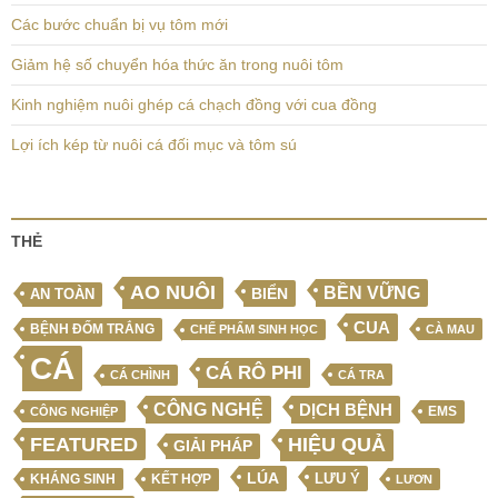
Các bước chuẩn bị vụ tôm mới
Giảm hệ số chuyển hóa thức ăn trong nuôi tôm
Kinh nghiệm nuôi ghép cá chạch đồng với cua đồng
Lợi ích kép từ nuôi cá đối mục và tôm sú
THẺ
AO NUÔI
BỀN VỮNG
BIỂN
AN TOÀN
CUA
BỆNH ĐỐM TRẮNG
CHẾ PHẨM SINH HỌC
CÀ MAU
CÁ
CÁ RÔ PHI
CÁ CHÌNH
CÁ TRA
CÔNG NGHỆ
DỊCH BỆNH
EMS
CÔNG NGHIỆP
FEATURED
HIỆU QUẢ
GIẢI PHÁP
LÚA
LƯU Ý
KẾT HỢP
KHÁNG SINH
LƯƠN