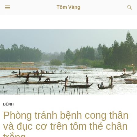
Tìm
Tôm Vàng
kiếm
TRÌNH
CHUYỂN
ĐƠN
CƠ SỞ
ĐẾN
NỘI
DUNG
BỆNH
Phòng tránh bệnh cong thân
và đục cơ trên tôm thẻ chân