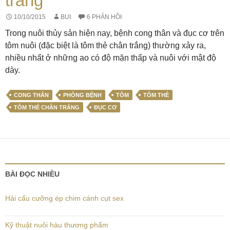
trắng
10/10/2015
BUI
6 PHẢN HỒI
Trong nuôi thủy sản hiện nay, bệnh cong thân và đục cơ trên
tôm nuôi (đặc biệt là tôm thẻ chân trắng) thường xảy ra,
nhiều nhất ở những ao có độ mặn thấp và nuôi với mật độ
dày.
CONG THÂN
PHÒNG BỆNH
TÔM
TÔM THẺ
TÔM THẺ CHÂN TRẮNG
ĐỤC CƠ
BÀI ĐỌC NHIỀU
Hải cẩu cưỡng ép chim cánh cụt sex
Kỹ thuật nuôi hàu thương phẩm