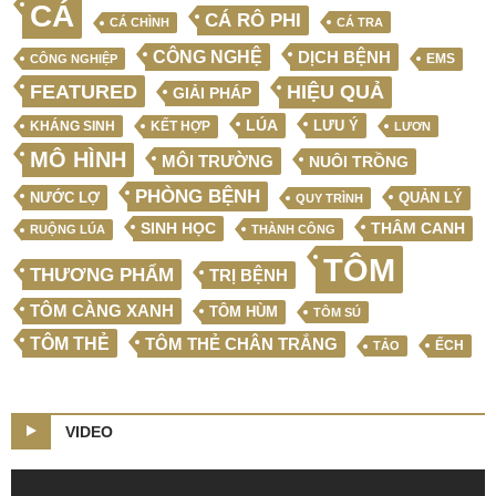
CÁ
CÁ RÔ PHI
CÁ CHÌNH
CÁ TRA
CÔNG NGHỆ
DỊCH BỆNH
EMS
CÔNG NGHIỆP
FEATURED
HIỆU QUẢ
GIẢI PHÁP
LÚA
LƯU Ý
KẾT HỢP
KHÁNG SINH
LƯƠN
MÔ HÌNH
MÔI TRƯỜNG
NUÔI TRỒNG
PHÒNG BỆNH
NƯỚC LỢ
QUẢN LÝ
QUY TRÌNH
SINH HỌC
THÂM CANH
RUỘNG LÚA
THÀNH CÔNG
TÔM
THƯƠNG PHẨM
TRỊ BỆNH
TÔM CÀNG XANH
TÔM HÙM
TÔM SÚ
TÔM THẺ
TÔM THẺ CHÂN TRẮNG
ẾCH
TẢO
VIDEO