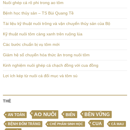
Nuôi ghép cá rô phi trong ao tôm
Bệnh học thủy sản – TS Bùi Quang Tề
Tài liệu kỹ thuật nuôi trông và vận chuyển thủy sản của Bộ
Kỹ thuật nuôi tôm càng xanh trên ruộng lúa
Các bước chuẩn bị vụ tôm mới
Giảm hệ số chuyển hóa thức ăn trong nuôi tôm
Kinh nghiệm nuôi ghép cá chạch đồng với cua đồng
Lợi ích kép từ nuôi cá đối mục và tôm sú
THẺ
AO NUÔI
BỀN VỮNG
BIỂN
AN TOÀN
CUA
BỆNH ĐỐM TRẮNG
CHẾ PHẨM SINH HỌC
CÀ MAU