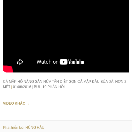
CÁ MẬP HỔ NẶNG GẦN NỬA TẤN DIỆT GỌN CÁ MẬP ĐẦU BÚA DÀI HƠN 2
MÉT
01/08/2016
BUI
19 PHẢN HỒI
VIDEO KHÁC
→
Phát triển bởi HÙNG HẬU