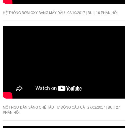
HỆ THỐNG BƠM OXY BẰNG MÁY DẦU
08/10/2017
BUI
16 PHẢN HỒI
MỘT NGƯ DÂN SÁNG CHẾ TÀU TỰ ĐỘNG CÂU CÁ
27/02/2017
BUI
27
PHẢN HỒI