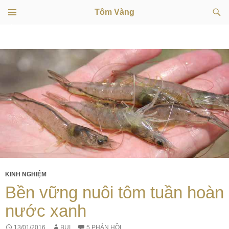
Tìm
Tôm Vàng
kiếm
TRÌNH
CHUYỂN
ĐƠN
CƠ SỞ
ĐẾN
NỘI
DUNG
KINH NGHIỆM
Bền vững nuôi tôm tuần hoàn
nước xanh
13/01/2016
BUI
5 PHẢN HỒI