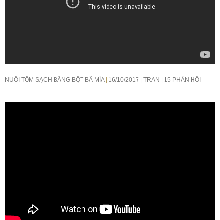
NUÔI TÔM SẠCH BẰNG BỘT BÃ MÍA
16/10/2017
TRAN
15 PHẢN HỒI