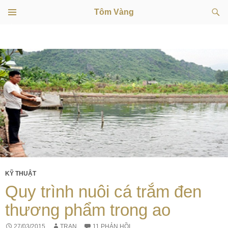
Tìm
Tôm Vàng
kiếm
TRÌNH
CHUYỂN
ĐƠN
CƠ SỞ
ĐẾN
NỘI
DUNG
KỸ THUẬT
Quy trình nuôi cá trắm đen
thương phẩm trong ao
27/03/2015
TRAN
11 PHẢN HỒI