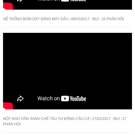
HỆ THỐNG BƠM OXY BẰNG MÁY DẦU
08/10/2017
BUI
16 PHẢN HỒI
MỘT NGƯ DÂN SÁNG CHẾ TÀU TỰ ĐỘNG CÂU CÁ
27/02/2017
BUI
27
PHẢN HỒI