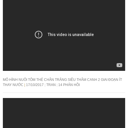
MÔ HÌNH NUÔI TÔM THẺ CHÂN TRẮNG SIÊU THÂM CANH 2 GIAI ĐOẠN ÍT
THAY NƯỚC
17/10/2017
TRAN
14 PHẢN HỒI