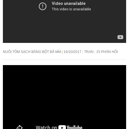
NUÔI TÔM SẠCH BẰNG BỘT BÃ MÍA
16/10/2017
TRAN
15 PHẢN HỒI