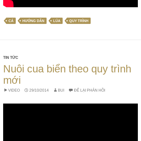
CÁ
HƯỚNG DẪN
LÚA
QUY TRÌNH
TIN TỨC
Nuôi cua biển theo quy trình
mới
VIDEO
29/10/2014
BUI
ĐỂ LẠI PHẢN HỒI