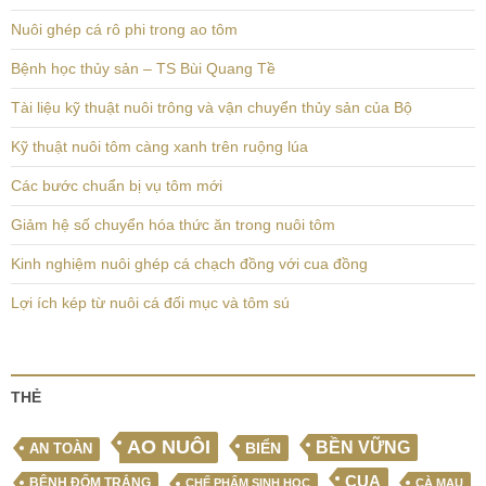
Nuôi ghép cá rô phi trong ao tôm
Bệnh học thủy sản – TS Bùi Quang Tề
Tài liệu kỹ thuật nuôi trông và vận chuyển thủy sản của Bộ
Kỹ thuật nuôi tôm càng xanh trên ruộng lúa
Các bước chuẩn bị vụ tôm mới
Giảm hệ số chuyển hóa thức ăn trong nuôi tôm
Kinh nghiệm nuôi ghép cá chạch đồng với cua đồng
Lợi ích kép từ nuôi cá đối mục và tôm sú
THẺ
AO NUÔI
BỀN VỮNG
BIỂN
AN TOÀN
CUA
BỆNH ĐỐM TRẮNG
CHẾ PHẨM SINH HỌC
CÀ MAU