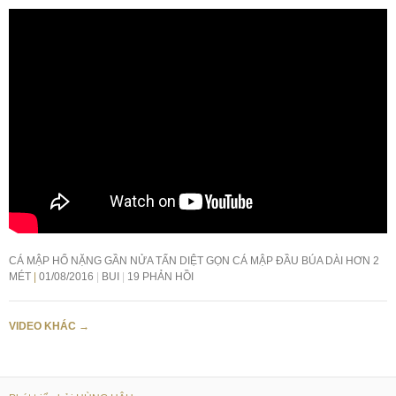
CÁ MẬP HỔ NẶNG GẦN NỬA TẤN DIỆT GỌN CÁ MẬP ĐẦU BÚA DÀI HƠN 2
MÉT
01/08/2016
BUI
19 PHẢN HỒI
VIDEO KHÁC
→