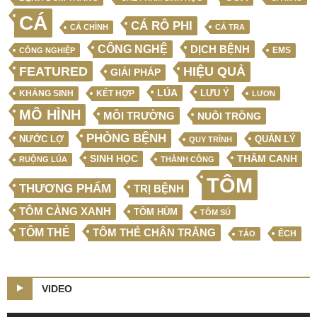
CÁ
CÁ RÔ PHI
CÁ CHÌNH
CÁ TRA
CÔNG NGHỆ
DỊCH BỆNH
EMS
CÔNG NGHIỆP
FEATURED
HIỆU QUẢ
GIẢI PHÁP
LÚA
LƯU Ý
KẾT HỢP
KHÁNG SINH
LƯƠN
MÔ HÌNH
MÔI TRƯỜNG
NUÔI TRỒNG
PHÒNG BỆNH
NƯỚC LỢ
QUẢN LÝ
QUY TRÌNH
SINH HỌC
THÂM CANH
RUỘNG LÚA
THÀNH CÔNG
TÔM
THƯƠNG PHẨM
TRỊ BỆNH
TÔM CÀNG XANH
TÔM HÙM
TÔM SÚ
TÔM THẺ
TÔM THẺ CHÂN TRẮNG
ẾCH
TẢO
VIDEO