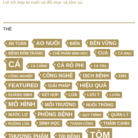
Lợi ích kép từ nuôi cá đối mục và tôm sú
THẺ
AO NUÔI
BỀN VỮNG
BIỂN
AN TOÀN
CUA
BỆNH ĐỐM TRẮNG
CHẾ PHẨM SINH HỌC
CÀ MAU
CÁ
CÁ RÔ PHI
CÁ CHÌNH
CÁ TRA
CÔNG NGHỆ
DỊCH BỆNH
EMS
CÔNG NGHIỆP
FEATURED
HIỆU QUẢ
GIẢI PHÁP
LÚA
LƯU Ý
KẾT HỢP
KHÁNG SINH
LƯƠN
MÔ HÌNH
MÔI TRƯỜNG
NUÔI TRỒNG
PHÒNG BỆNH
NƯỚC LỢ
QUẢN LÝ
QUY TRÌNH
SINH HỌC
THÂM CANH
RUỘNG LÚA
THÀNH CÔNG
TÔM
THƯƠNG PHẨM
TRỊ BỆNH