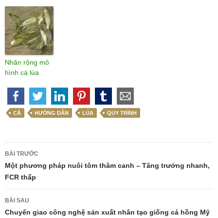
Nhân rộng mô
hình cá lúa
CÁ
HƯỚNG DẪN
LÚA
QUY TRÌNH
Điều
BÀI TRƯỚC
hướng
Một phương pháp nuôi tôm thâm canh – Tăng trưởng nhanh,
FCR thấp
bài
viết
BÀI SAU
Chuyển giao công nghệ sản xuất nhân tạo giống cá hồng Mỹ