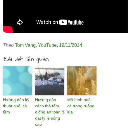
Theo
Tom Vang
,
YouTube
,
19/11/2014
Bài viết liên quan
Hướng dẫn kỹ
Hướng dẫn
Mô hình nuôi
thuật nuôi cá
cách thả tôm
cá trong ruộng
tầm
giống an toàn &
lúa
đạt tỷ lệ sống
cao