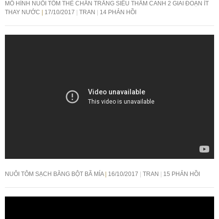
MÔ HÌNH NUÔI TÔM THẺ CHÂN TRẮNG SIÊU THÂM CANH 2 GIAI ĐOẠN ÍT
THAY NƯỚC
17/10/2017
TRAN
14 PHẢN HỒI
NUÔI TÔM SẠCH BẰNG BỘT BÃ MÍA
16/10/2017
TRAN
15 PHẢN HỒI