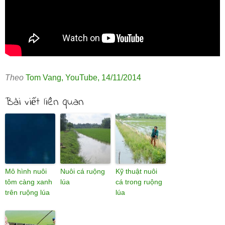
Theo
Tom Vang
,
YouTube
,
14/11/2014
Bài viết liên quan
Mô hình nuôi
Nuôi cá ruộng
Kỹ thuật nuôi
tôm càng xanh
lúa
cá trong ruộng
trên ruộng lúa
lúa