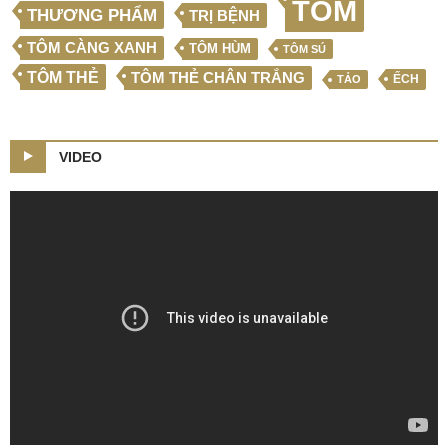
TÔM
THƯƠNG PHẨM
TRỊ BỆNH
TÔM CÀNG XANH
TÔM HÙM
TÔM SÚ
TÔM THẺ
TÔM THẺ CHÂN TRẮNG
ẾCH
TẢO
VIDEO