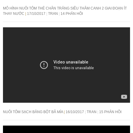
MÔ HÌNH NUÔI TÔM THẺ CHÂN TRẮNG SIÊU THÂM CANH 2 GIAI ĐOẠN ÍT
THAY NƯỚC
17/10/2017
TRAN
14 PHẢN HỒI
NUÔI TÔM SẠCH BẰNG BỘT BÃ MÍA
16/10/2017
TRAN
15 PHẢN HỒI