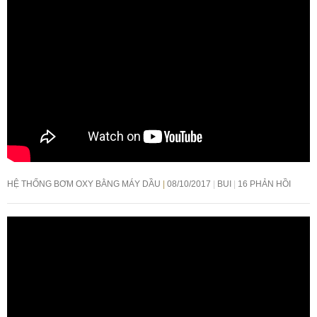
HỆ THỐNG BƠM OXY BẰNG MÁY DẦU
08/10/2017
BUI
16 PHẢN HỒI