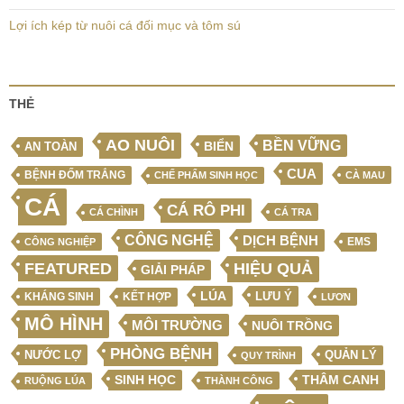
Lợi ích kép từ nuôi cá đối mục và tôm sú
THẺ
AO NUÔI
BỀN VỮNG
BIỂN
AN TOÀN
CUA
BỆNH ĐỐM TRẮNG
CHẾ PHẨM SINH HỌC
CÀ MAU
CÁ
CÁ RÔ PHI
CÁ CHÌNH
CÁ TRA
CÔNG NGHỆ
DỊCH BỆNH
EMS
CÔNG NGHIỆP
FEATURED
HIỆU QUẢ
GIẢI PHÁP
LÚA
LƯU Ý
KẾT HỢP
KHÁNG SINH
LƯƠN
MÔ HÌNH
MÔI TRƯỜNG
NUÔI TRỒNG
PHÒNG BỆNH
NƯỚC LỢ
QUẢN LÝ
QUY TRÌNH
SINH HỌC
THÂM CANH
RUỘNG LÚA
THÀNH CÔNG