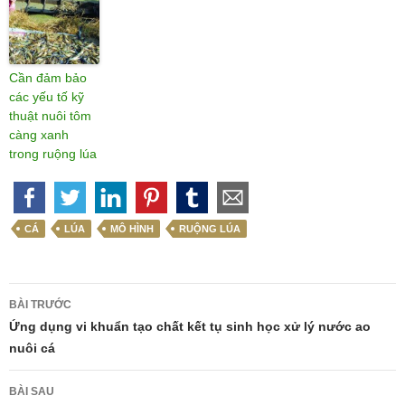
Cần đảm bảo
các yếu tố kỹ
thuật nuôi tôm
càng xanh
trong ruộng lúa
CÁ
LÚA
MÔ HÌNH
RUỘNG LÚA
Điều
BÀI TRƯỚC
hướng
Ứng dụng vi khuẩn tạo chất kết tụ sinh học xử lý nước ao
nuôi cá
bài
viết
BÀI SAU