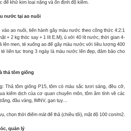
để khử kim loại nặng và ổn định độ kiềm.
 nước tại ao nuôi
vào ao nuôi, tiến hành gây màu nước theo công thức 4:2:1
t + 2 kg thóc say + 1 lít E.M), ủ với 40 lít nước, thời gian 4-
đã lên men, té xuống ao để gây màu nước với liều lượng 400
 té liên tục trong 3 ngày là màu nước lên đẹp, đảm bảo cho
à thả tôm giống
g: Thả tôm giống P15, tôm có màu sắc tươi sáng, đều cỡ,
qua kiểm dịch của cơ quan chuyên môn, tôm âm tính về các
trắng, đầu vàng, IMNV, gạn tụy…
ụ, chọn thời điểm mát để thả (chiều tối), mật độ 100 con/m2.
óc, quản lý