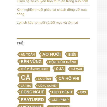
Giảm hệ số chuyển hóa thức ăn trong nuôi tôm
Kinh nghiệm nuôi ghép cá chạch đồng với cua
đồng
Lợi ích kép từ nuôi cá đối mục và tôm sú
THẺ
AO NUÔI
BIỂN
AN TOÀN
BỀN VỮNG
BỆNH ĐỐM TRẮNG
CUA
CHẾ PHẨM SINH HỌC
CÀ MAU
CÁ
CÁ RÔ PHI
CÁ CHÌNH
CÁ TRA
CÔNG NGHIỆP
CÔNG NGHỆ
DỊCH BỆNH
EMS
FEATURED
GIẢI PHÁP