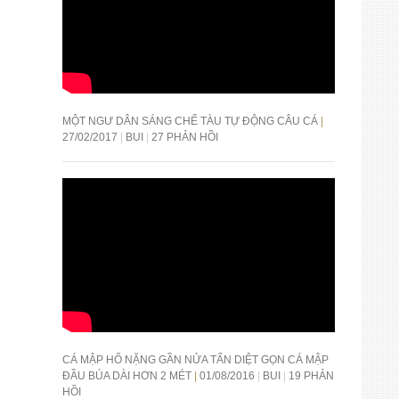
MỘT NGƯ DÂN SÁNG CHẾ TÀU TỰ ĐỘNG CÂU CÁ
27/02/2017
BUI
27 PHẢN HỒI
CÁ MẬP HỔ NẶNG GẦN NỬA TẤN DIỆT GỌN CÁ MẬP
ĐẦU BÚA DÀI HƠN 2 MÉT
01/08/2016
BUI
19 PHẢN
HỒI