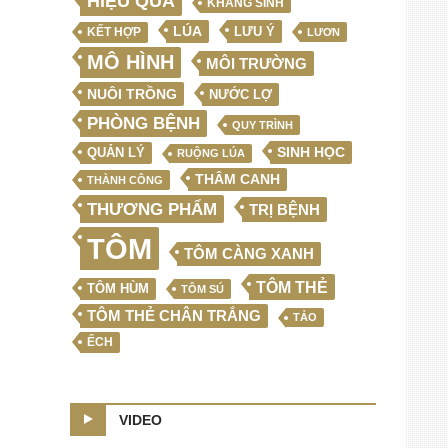
HIỆU QUẢ
KHÁNG SINH
LÚA
LƯU Ý
KẾT HỢP
LƯƠN
MÔ HÌNH
MÔI TRƯỜNG
NUÔI TRỒNG
NƯỚC LỢ
PHÒNG BỆNH
QUY TRÌNH
SINH HỌC
QUẢN LÝ
RUỘNG LÚA
THÂM CANH
THÀNH CÔNG
THƯƠNG PHẨM
TRỊ BỆNH
TÔM
TÔM CÀNG XANH
TÔM THẺ
TÔM HÙM
TÔM SÚ
TÔM THẺ CHÂN TRẮNG
TẢO
ẾCH
VIDEO