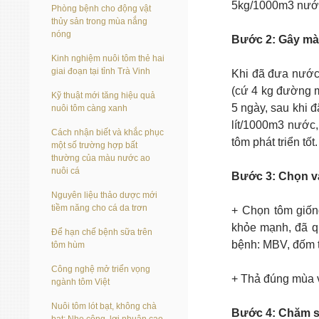
5kg/1000m3 nước 
Phòng bệnh cho động vật
thủy sản trong mùa nắng
nóng
Bước 2: Gây màu
Kinh nghiệm nuôi tôm thẻ hai
giai đoạn tại tỉnh Trà Vinh
Khi đã đưa nước 
(cứ 4 kg đường mậ
Kỹ thuật mới tăng hiệu quả
5 ngày, sau khi 
nuôi tôm càng xanh
lít/1000m3 nước,
Cách nhận biết và khắc phục
tôm phát triển tốt.
một số trường hợp bất
thường của màu nước ao
nuôi cá
Bước 3: Chọn v
Nguyên liệu thảo dược mới
tiềm năng cho cá da trơn
+ Chọn tôm giốn
khỏe mạnh, đã 
Để hạn chế bệnh sữa trên
bệnh: MBV, đốm 
tôm hùm
Công nghệ mở triển vọng
+ Thả đúng mùa v
ngành tôm Việt
Nuôi tôm lót bạt, không chà
Bước 4: Chăm s