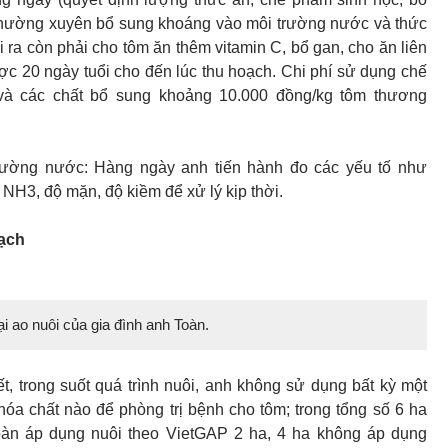
ường xuyên bổ sung khoáng vào môi trường nước và thức
i ra còn phải cho tôm ăn thêm vitamin C, bổ gan, cho ăn liên
ược 20 ngày tuổi cho đến lúc thu hoạch. Chi phí sử dụng chế
và các chất bổ sung khoảng 10.000 đồng/kg tôm thương
rường nước: Hàng ngày anh tiến hành đo các yếu tố như
 NH3, độ mặn, độ kiềm để xử lý kịp thời.
ạch
i ao nuôi của gia đình anh Toàn.
ết, trong suốt quá trình nuôi, anh không sử dụng bất kỳ một
hóa chất nào để phòng trị bệnh cho tôm; trong tổng số 6 ha
oàn áp dụng nuôi theo VietGAP 2 ha, 4 ha không áp dụng