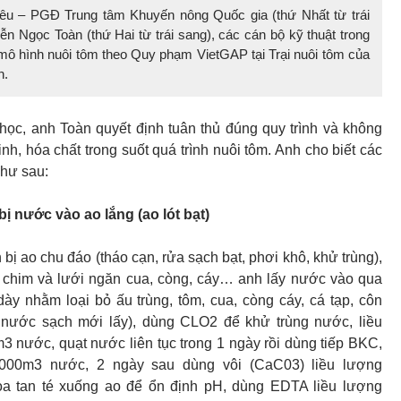
 – PGĐ Trung tâm Khuyến nông Quốc gia (thứ Nhất từ trái
 Ngọc Toàn (thứ Hai từ trái sang), các cán bộ kỹ thuật trong
mô hình nuôi tôm theo Quy phạm VietGAP tại Trại nuôi tôm của
n.
học, anh Toàn quyết định tuân thủ đúng quy trình và không
nh, hóa chất trong suốt quá trình nuôi tôm. Anh cho biết các
như sau:
ị nước vào ao lắng (ao lót bạt)
bị ao chu đáo (tháo cạn, rửa sạch bạt, phơi khô, khử trùng),
 chim và lưới ngăn cua, còng, cáy… anh lấy nước vào qua
 dày nhằm loại bỏ ấu trùng, tôm, cua, còng cáy, cá tạp, côn
nước sạch mới lấy), dùng CLO2 để khử trùng nước, liều
 nước, quạt nước liên tục trong 1 ngày rồi dùng tiếp BKC,
t/1000m3 nước, 2 ngày sau dùng vôi (CaC03) liều lượng
a tan té xuống ao để ổn định pH, dùng EDTA liều lượng