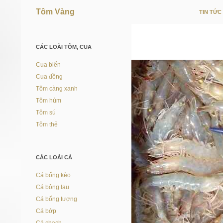
Tôm Vàng
TIN TỨC
Vì người nuôi trồng thủy sản
CÁC LOÀI TÔM, CUA
Cua biển
Cua đồng
Tôm càng xanh
Tôm hùm
Tôm sú
Tôm thẻ
CÁC LOÀI CÁ
Cá bống kèo
Cá bông lau
Cá bống tượng
Cá bớp