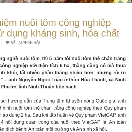
hiệm nuôi tôm công nghiệp
ử dụng kháng sinh, hóa chất
I
ĐỂ LẠI PHẢN HỒI
ng nghề nuôi tôm, thì 5 năm tôi nuôi tôm thẻ chân trắng
công nghiệp với diện tích 6 ha, thắng cũng có mà thua
nh khỏi, tất nhiên phần thắng nhiều hơn, nhưng rủi ro
a” – anh Nguyễn Ngọc Toàn ở thôn Hòa Thạnh, xã Ninh
 Phước, tỉnh Ninh Thuận bộc bạch.
 sự hướng dẫn của Trung tâm Khuyến nông Quốc gia, anh
ô hình nuôi tôm thẻ chân trắng công nghiệp theo Quy phạm
ch áp dụng 2 ha. Sau khi tập huấn về Quy phạm VietGAP, anh
4 nội dung quan trọng của nuôi theo VietGAP là: An toàn
n dịch bệnh; An toàn môi trường và An sinh xã hội.