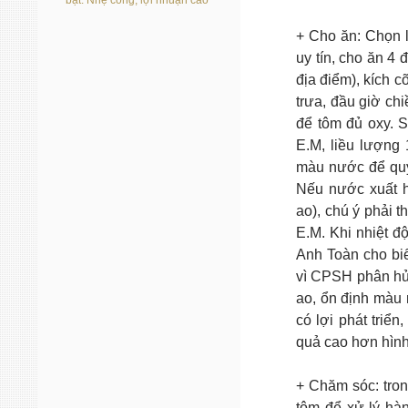
bạt: Nhẹ công, lợi nhuận cao
+ Cho ăn: Chọn l
uy tín, cho ăn 4
địa điểm), kích c
trưa, đầu giờ chi
để tôm đủ oxy. 
E.M, liều lượng 
màu nước để quy
Nếu nước xuất hi
ao), chú ý phải 
E.M. Khi nhiệt đ
Anh Toàn cho biế
vì CPSH phân hủy
ao, ổn định màu n
có lợi phát triể
quả cao hơn hình
+ Chăm sóc: tron
tôm để xử lý hà