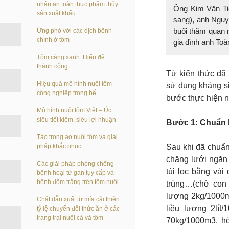
nhận an toàn thực phẩm thủy
Ông Kim Văn Tiêu
sản xuất khẩu
sang), anh Nguyễn
buổi thăm quan 
Ứng phó với các dịch bệnh
chính ở tôm
gia đình anh Toà
Tôm càng xanh: Hiểu để
thành công
Từ kiến thức đã 
Hiệu quả mô hình nuôi tôm
sử dụng kháng si
công nghiệp trong bể
bước thực hiện 
Mô hình nuôi tôm Việt – Úc
siêu tiết kiệm, siêu lợi nhuận
Bước 1: Chuẩn b
Tảo trong ao nuôi tôm và giải
pháp khắc phục
Sau khi đã chuẩn 
chăng lưới ngăn
Các giải pháp phòng chống
túi lọc bằng vải
bệnh hoại tử gan tụy cấp và
bệnh đốm trắng trên tôm nuôi
trùng…(chờ con 
lượng 2kg/1000m3
Chất dẫn xuất từ mía cải thiện
liều lượng 2lí
tỷ lệ chuyển đổi thức ăn ở các
trang trại nuôi cá và tôm
70kg/1000m3, hò