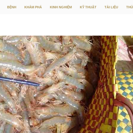
CHUYỂN ĐẾN NỘI DUNG
BỆNH
KHÁM PHÁ
KINH NGHIỆM
KỸ THUẬT
TÀI LIỆU
THỨ