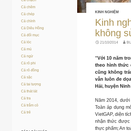
Cá chạch
Cá chẽm
KINH NGHIỆM
Cá chép
Kinh ng
Cá chình
Cá Diêu Hồng
không s
Cá đối mục
Cá lóc
21/10/2014
BU
Cá mú
Cá ngừ
“Với 10 năm tro
Cá rô phi
theo hình thức 
Cá rô đồng
cũng không trá
Cá sặc
vẫn luôn đe dọ
Cá tai tượng
Hải, huyện Ninh
Cá thát lát
Cá tra
Năm 2014, dưới
Cá trắm cỏ
Toàn áp dụng m
Cá trê
VietGAP, diện tí
nhận thức được 
thực phẩm; An toà