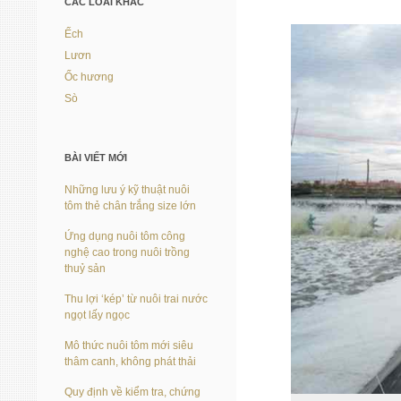
CÁC LOÀI KHÁC
Ếch
Lươn
Ốc hương
Sò
BÀI VIẾT MỚI
Những lưu ý kỹ thuật nuôi
tôm thẻ chân trắng size lớn
Ứng dụng nuôi tôm công
nghệ cao trong nuôi trồng
thuỷ sản
Thu lợi ‘kép’ từ nuôi trai nước
ngọt lấy ngọc
Mô thức nuôi tôm mới siêu
thâm canh, không phát thải
Quy định về kiểm tra, chứng