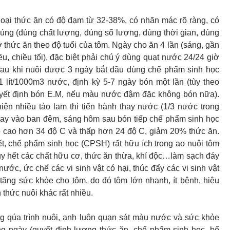
oại thức ăn có độ đạm từ 32-38%, có nhãn mác rõ ràng, có
 đúng (đúng chất lượng, đúng số lượng, đúng thời gian, đúng
ỡ thức ăn theo độ tuổi của tôm. Ngày cho ăn 4 lần (sáng, gần
ều, chiều tối), đặc biệt phải chú ý dùng quạt nước 24/24 giờ
Sau khi nuôi được 3 ngày bắt đầu dùng chế phẩm sinh học
1 lít/1000m3 nước, định kỳ 5-7 ngày bón một lần (tùy theo
ết định bón E.M, nếu màu nước đậm đặc không bón nữa).
ện nhiều tảo lam thì tiến hành thay nước (1/3 nước trong
thay vào ban đêm, sáng hôm sau bón tiếp chế phẩm sinh học
ộ cao hơn 34 độ C và thấp hơn 24 độ C, giảm 20% thức ăn.
t, chế phẩm sinh học (CPSH) rất hữu ích trong ao nuôi tôm
 hết các chất hữu cơ, thức ăn thừa, khí độc…làm sạch đáy
ước, ức chế các vi sinh vật có hại, thúc đẩy các vi sinh vật
n, tăng sức khỏe cho tôm, do đó tôm lớn nhanh, ít bệnh, hiệu
 thức nuôi khác rất nhiều.
g qúa trình nuôi, anh luôn quan sát màu nước và sức khỏe
ng ngày (quyết định lượng thức ăn, chế phẩm sinh học, bổ