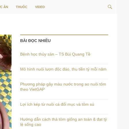
Tìm
C ĂN
THUỐC
VIDEO
kiếm
BÀI ĐỌC NHIỀU
Bệnh học thủy sản – TS Bùi Quang Tề
Mô hình nuôi lươn độc đáo, thu tiền tỷ mỗi năm
Phương pháp gây màu nước trong ao nuôi tôm
theo VietGAP
Lợi ích kép từ nuôi cá đối mục và tôm sú
Hướng dẫn cách thả tôm giống an toàn & đạt tỷ
lệ sống cao