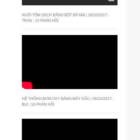
NUÔI TÔM SẠCH BẰNG BỘT BÃ MÍA
16/10/2017
TRAN
15 PHẢN HỒI
HỆ THỐNG BƠM OXY BẰNG MÁY DẦU
08/10/2017
BUI
16 PHẢN HỒI