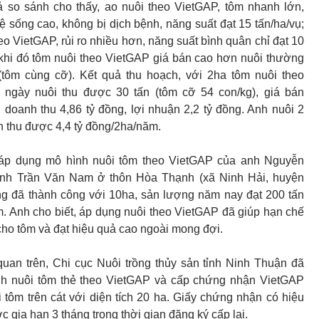
ả so sánh cho thấy, ao nuôi theo VietGAP, tôm nhanh lớn,
lệ sống cao, không bị dịch bệnh, năng suất đạt 15 tấn/ha/vụ;
o VietGAP, rủi ro nhiều hơn, năng suất bình quân chỉ đạt 10
 khi đó tôm nuôi theo VietGAP giá bán cao hơn nuôi thường
(tôm cùng cỡ). Kết quả thu hoạch, với 2ha tôm nuôi theo
 ngày nuôi thu được 30 tấn (tôm cỡ 54 con/kg), giá bán
, doanh thu 4,86 tỷ đồng, lợi nhuận 2,2 tỷ đồng. Anh nuôi 2
n thu được 4,4 tỷ đồng/2ha/năm.
 áp dụng mô hình nuôi tôm theo VietGAP của anh Nguyễn
anh Trần Văn Nam ở thôn Hòa Thạnh (xã Ninh Hải, huyện
 đã thành công với 10ha, sản lượng năm nay đạt 200 tấn
 Anh cho biết, áp dụng nuôi theo VietGAP đã giúp hạn chế
ho tôm và đạt hiệu quả cao ngoài mong đợi.
uan trên, Chi cục Nuôi trồng thủy sản tỉnh Ninh Thuận đã
h nuôi tôm thẻ theo VietGAP và cấp chứng nhận VietGAP
 tôm trên cát với diện tích 20 ha. Giấy chứng nhận có hiệu
 gia hạn 3 tháng trong thời gian đăng ký cấp lại.