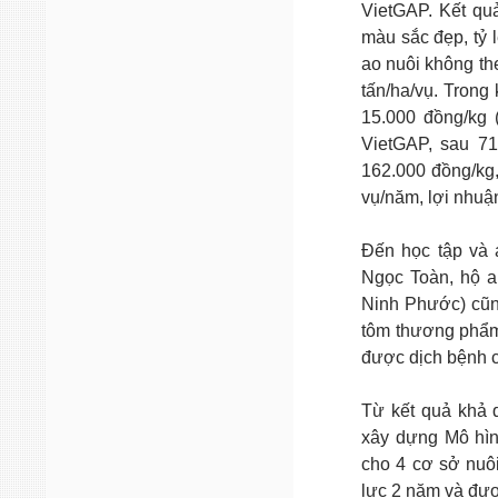
VietGAP. Kết qu
màu sắc đẹp, tỷ 
ao nuôi không the
tấn/ha/vụ. Trong
15.000 đồng/kg 
VietGAP, sau 71
162.000 đồng/kg
vụ/năm, lợi nhuậ
Đến học tập và
Ngọc Toàn, hộ 
Ninh Phước) cũng
tôm thương phẩm.
được dịch bệnh c
Từ kết quả khả q
xây dựng Mô hìn
cho 4 cơ sở nuôi
lực 2 năm và được