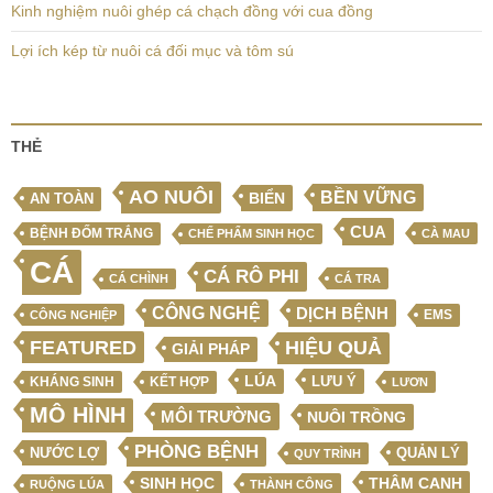
Kinh nghiệm nuôi ghép cá chạch đồng với cua đồng
Lợi ích kép từ nuôi cá đối mục và tôm sú
THẺ
AO NUÔI
BỀN VỮNG
BIỂN
AN TOÀN
CUA
BỆNH ĐỐM TRẮNG
CHẾ PHẨM SINH HỌC
CÀ MAU
CÁ
CÁ RÔ PHI
CÁ CHÌNH
CÁ TRA
CÔNG NGHỆ
DỊCH BỆNH
EMS
CÔNG NGHIỆP
FEATURED
HIỆU QUẢ
GIẢI PHÁP
LÚA
LƯU Ý
KẾT HỢP
KHÁNG SINH
LƯƠN
MÔ HÌNH
MÔI TRƯỜNG
NUÔI TRỒNG
PHÒNG BỆNH
NƯỚC LỢ
QUẢN LÝ
QUY TRÌNH
SINH HỌC
THÂM CANH
RUỘNG LÚA
THÀNH CÔNG