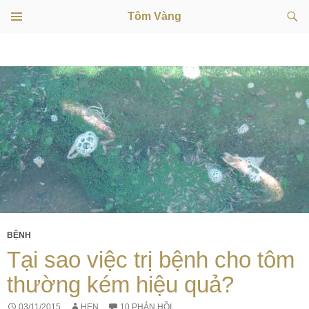
Tìm
Tôm Vàng
kiếm
TRÌNH
CHUYỂN
ĐƠN
CƠ SỞ
ĐẾN
NỘI
DUNG
BỆNH
Tại sao việc trị bệnh cho tôm
thường kém hiệu quả?
03/11/2015
HEN
10 PHẢN HỒI