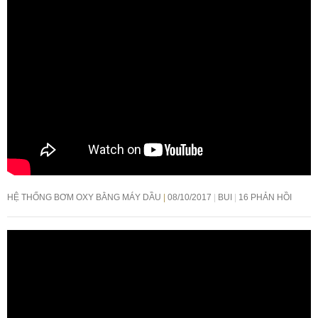
HỆ THỐNG BƠM OXY BẰNG MÁY DẦU
08/10/2017
BUI
16 PHẢN HỒI