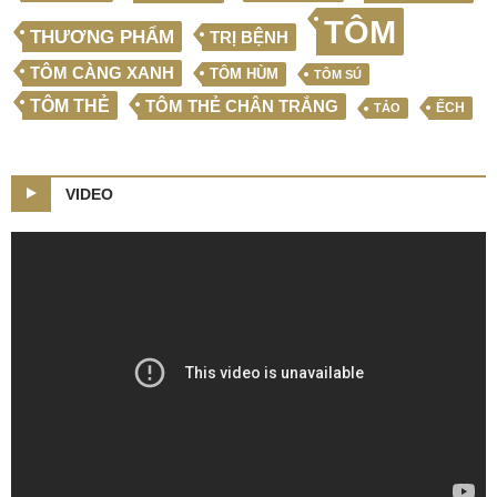
TÔM
THƯƠNG PHẨM
TRỊ BỆNH
TÔM CÀNG XANH
TÔM HÙM
TÔM SÚ
TÔM THẺ
TÔM THẺ CHÂN TRẮNG
ẾCH
TẢO
VIDEO