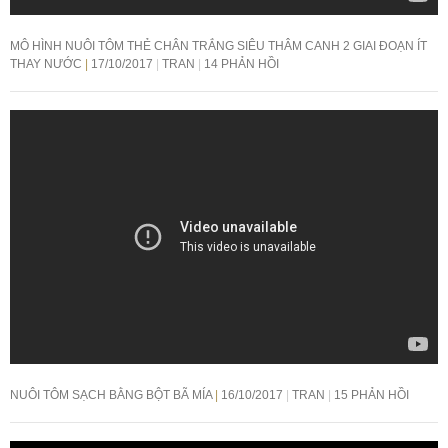
MÔ HÌNH NUÔI TÔM THẺ CHÂN TRẮNG SIÊU THÂM CANH 2 GIAI ĐOẠN ÍT
THAY NƯỚC
17/10/2017
TRAN
14 PHẢN HỒI
NUÔI TÔM SẠCH BẰNG BỘT BÃ MÍA
16/10/2017
TRAN
15 PHẢN HỒI