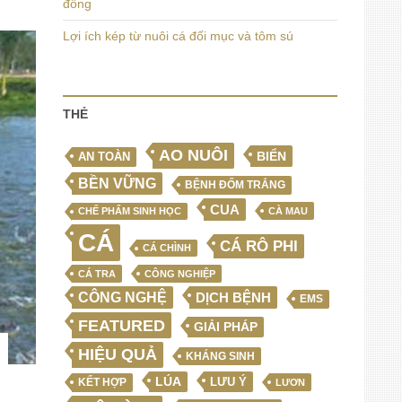
đồng
Lợi ích kép từ nuôi cá đối mục và tôm sú
THẺ
AO NUÔI
BIỂN
AN TOÀN
BỀN VỮNG
BỆNH ĐỐM TRẮNG
CUA
CHẾ PHẨM SINH HỌC
CÀ MAU
CÁ
CÁ RÔ PHI
CÁ CHÌNH
CÁ TRA
CÔNG NGHIỆP
CÔNG NGHỆ
DỊCH BỆNH
EMS
FEATURED
GIẢI PHÁP
HIỆU QUẢ
KHÁNG SINH
LÚA
LƯU Ý
KẾT HỢP
LƯƠN