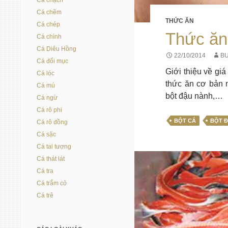
Cá chạch
Cá chẽm
THỨC ĂN
Cá chép
Thức ăn
Cá chình
Cá Diêu Hồng
22/10/2014
BU
Cá đối mục
Giới thiệu về gi
Cá lóc
thức ăn cơ bản n
Cá mú
bột đậu nành,…
Cá ngừ
Cá rô phi
BỘT CÁ
BỘT 
Cá rô đồng
Cá sặc
Cá tai tượng
Cá thát lát
Cá tra
Cá trắm cỏ
Cá trê