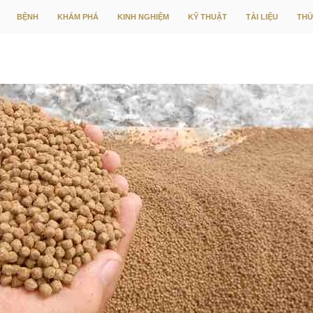
CHUYỂN ĐẾN NỘI DUNG
BỆNH
KHÁM PHÁ
KINH NGHIỆM
KỸ THUẬT
TÀI LIỆU
THỨ