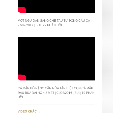
MỘT NGƯ DÂN SÁNG CHẾ TÀU TỰ ĐỘNG CÂU CÁ
27/02/2017
BUI
27 PHẢN HỒI
CÁ MẬP HỔ NẶNG GẦN NỬA TẤN DIỆT GỌN CÁ MẬP
ĐẦU BÚA DÀI HƠN 2 MÉT
01/08/2016
BUI
19 PHẢN
HỒI
VIDEO KHÁC
→