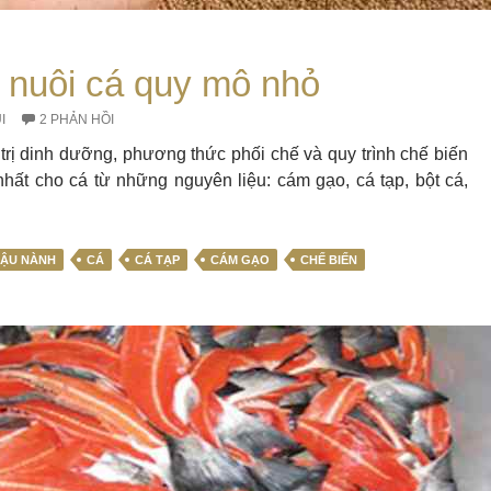
 nuôi cá quy mô nhỏ
I
2 PHẢN HỒI
á trị dinh dưỡng, phương thức phối chế và quy trình chế biến
hất cho cá từ những nguyên liệu: cám gạo, cá tạp, bột cá,
ĐẬU NÀNH
CÁ
CÁ TẠP
CÁM GẠO
CHẾ BIẾN