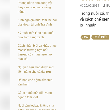
Phòng bệnh cho động vật
29/09/2014
BU
thủy sản trong mùa nắng
nóng
Trong nuôi cá, t
và cách chế biến 
Kinh nghiệm nuôi tôm thẻ hai
giai đoạn tại tỉnh Trà Vinh
lợi nhuận.
Kỹ thuật mới tăng hiệu quả
nuôi tôm càng xanh
CÁ
CHẾ BIẾN
Cách nhận biết và khắc phục
một số trường hợp bất
thường của màu nước ao
nuôi cá
Nguyên liệu thảo dược mới
tiềm năng cho cá da trơn
Để hạn chế bệnh sữa trên
tôm hùm
Công nghệ mở triển vọng
ngành tôm Việt
Nuôi tôm lót bạt, không chà