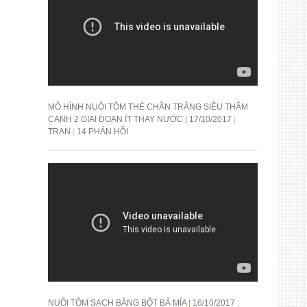
MÔ HÌNH NUÔI TÔM THẺ CHÂN TRẮNG SIÊU THÂM
CANH 2 GIAI ĐOẠN ÍT THAY NƯỚC
17/10/2017
TRAN
14 PHẢN HỒI
NUÔI TÔM SẠCH BẰNG BỘT BÃ MÍA
16/10/2017