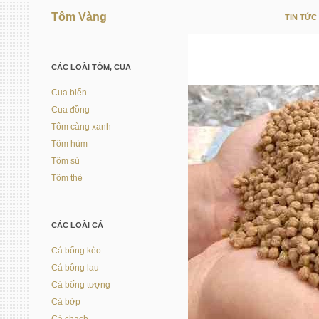
Tôm Vàng
TIN TỨC
Vì người nuôi trồng thủy sản
CÁC LOÀI TÔM, CUA
Cua biển
Cua đồng
Tôm càng xanh
Tôm hùm
Tôm sú
Tôm thẻ
CÁC LOÀI CÁ
Cá bống kèo
Cá bông lau
Cá bống tượng
Cá bớp