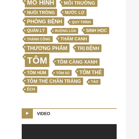
MÔ HÌNH
MÔI TRƯỜNG
NUÔI TRỒNG
NƯỚC LỢ
PHÒNG BỆNH
QUY TRÌNH
SINH HỌC
QUẢN LÝ
RUỘNG LÚA
THÂM CANH
THÀNH CÔNG
THƯƠNG PHẨM
TRỊ BỆNH
TÔM
TÔM CÀNG XANH
TÔM THẺ
TÔM HÙM
TÔM SÚ
TÔM THẺ CHÂN TRẮNG
TẢO
ẾCH
VIDEO