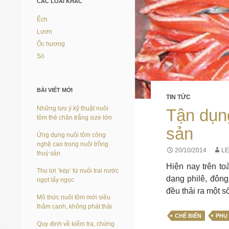
CÁC LOÀI KHÁC
Ếch
Lươn
Ốc hương
Sò
BÀI VIẾT MỚI
TIN TỨC
Những lưu ý kỹ thuật nuôi
Tận dụn
tôm thẻ chân trắng size lớn
sản
Ứng dụng nuôi tôm công
nghệ cao trong nuôi trồng
20/10/2014
LE
thuỷ sản
Hiện nay trên to
Thu lợi ‘kép’ từ nuôi trai nước
dạng philê, đông
ngọt lấy ngọc
đều thải ra một 
Mô thức nuôi tôm mới siêu
thâm canh, không phát thải
CHẾ BIẾN
PHỤ
Quy định về kiểm tra, chứng