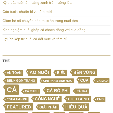
Kỹ thuật nuôi tôm càng xanh trên ruộng lúa
Các bước chuẩn bị vụ tôm mới
Giảm hệ số chuyển hóa thức ăn trong nuôi tôm
Kinh nghiệm nuôi ghép cá chạch đồng với cua đồng
Lợi ích kép từ nuôi cá đối mục và tôm sú
THẺ
AO NUÔI
BỀN VỮNG
BIỂN
AN TOÀN
CUA
BỆNH ĐỐM TRẮNG
CHẾ PHẨM SINH HỌC
CÀ MAU
CÁ
CÁ RÔ PHI
CÁ CHÌNH
CÁ TRA
CÔNG NGHỆ
DỊCH BỆNH
EMS
CÔNG NGHIỆP
FEATURED
HIỆU QUẢ
GIẢI PHÁP