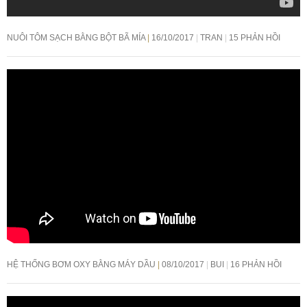
NUÔI TÔM SẠCH BẰNG BỘT BÃ MÍA
16/10/2017
TRAN
15 PHẢN HỒI
HỆ THỐNG BƠM OXY BẰNG MÁY DẦU
08/10/2017
BUI
16 PHẢN HỒI