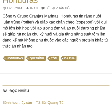
Honduras
17/10/2014
TRAN
ĐỂ LẠI PHẢN HỒI
Công ty Grupo Granjas Marinas, Honduras tin rằng nuôi
luân trùng (rotifer) và giáp xác chân chèo (copepod) với qui
mô lớn kết hợp với ao ương tôm và ao nuôi thương phẩm
sẽ giúp rút ngắn chu kỳ nuôi và gia tăng năng suất tôm lên
đáng kể mà không phụ thuộc vào các nguồn protein khác từ
thức ăn nhân tạo.
HONDURAS
QUI TRÌNH
TÔM
ĐA PHA
BÀI ĐỌC NHIỀU
Bệnh học thủy sản – TS Bùi Quang Tề