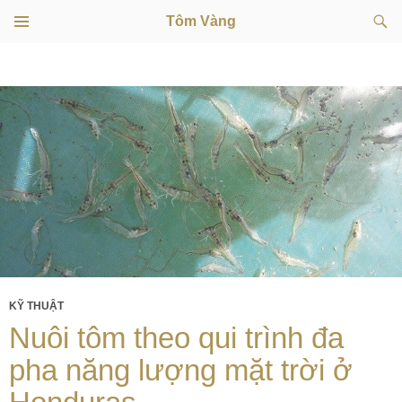
Tìm
Tôm Vàng
kiếm
TRÌNH
CHUYỂN
ĐƠN
CƠ SỞ
ĐẾN
NỘI
DUNG
KỸ THUẬT
Nuôi tôm theo qui trình đa
pha năng lượng mặt trời ở