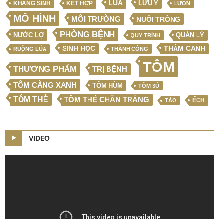
LÚA
LƯU Ý
KẾT HỢP
KHÁNG SINH
LƯƠN
MÔ HÌNH
MÔI TRƯỜNG
NUÔI TRỒNG
PHÒNG BỆNH
NƯỚC LỢ
QUẢN LÝ
QUY TRÌNH
SINH HỌC
THÂM CANH
RUỘNG LÚA
THÀNH CÔNG
TÔM
THƯƠNG PHẨM
TRỊ BỆNH
TÔM CÀNG XANH
TÔM HÙM
TÔM SÚ
TÔM THẺ
TÔM THẺ CHÂN TRẮNG
ẾCH
TẢO
VIDEO