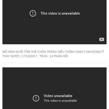
MÔ HÌNH NUÔI TÔM THẺ CHÂN TRẮNG SIÊU THÂM CANH 2 GIAI ĐOẠN ÍT
THAY NƯỚC
17/10/2017
TRAN
14 PHẢN HỒI