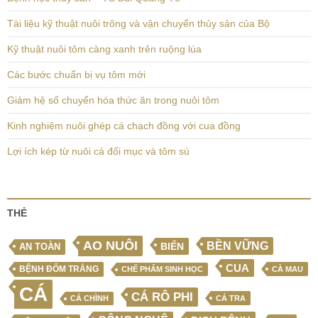
Tài liệu kỹ thuật nuôi trông và vận chuyển thủy sản của Bộ
Kỹ thuật nuôi tôm càng xanh trên ruộng lúa
Các bước chuẩn bị vụ tôm mới
Giảm hệ số chuyển hóa thức ăn trong nuôi tôm
Kinh nghiệm nuôi ghép cá chạch đồng với cua đồng
Lợi ích kép từ nuôi cá đối mục và tôm sú
THẺ
AO NUÔI
BỀN VỮNG
BIỂN
AN TOÀN
CUA
BỆNH ĐỐM TRẮNG
CHẾ PHẨM SINH HỌC
CÀ MAU
CÁ
CÁ RÔ PHI
CÁ CHÌNH
CÁ TRA