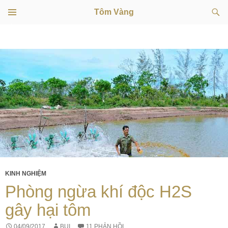
Tìm
Tôm Vàng
kiếm
TRÌNH
CHUYỂN
ĐƠN
CƠ SỞ
ĐẾN
NỘI
DUNG
KINH NGHIỆM
Phòng ngừa khí độc H2S
gây hại tôm
04/09/2017
BUI
11 PHẢN HỒI