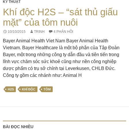
KỸ THUẬT
Khí độc H2S – “sát thủ giấu
mặt” của tôm nuôi
10/10/2015
TRINH
4 PHẢN HỒI
Bayer Animal Health Viet Nam Bayer Animal Health
Vietnam. Bayer Healthcare là một bộ phận của Tập Đoàn
Bayer, một trong những công ty dẫn đầu và tiên tiến trong
lĩnh vực chăm sóc sức khoẻ cũng như nền công nghiệp
dược phẩm có trụ sở chính tại Leverkusen, CHLB Đức.
Công ty gồm các nhánh như: Animal H
H2S
KHÍ ĐỘC
TÔM
BÀI ĐỌC NHIỀU