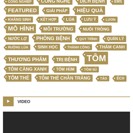
CÔNG NGHỆ
DỊCH BỆNH
EMS
CÔNG NGHIỆP
FEATURED
HIỆU QUẢ
GIẢI PHÁP
LÚA
LƯU Ý
KẾT HỢP
KHÁNG SINH
LƯƠN
MÔ HÌNH
MÔI TRƯỜNG
NUÔI TRỒNG
PHÒNG BỆNH
NƯỚC LỢ
QUẢN LÝ
QUY TRÌNH
SINH HỌC
THÂM CANH
RUỘNG LÚA
THÀNH CÔNG
TÔM
THƯƠNG PHẨM
TRỊ BỆNH
TÔM CÀNG XANH
TÔM HÙM
TÔM SÚ
TÔM THẺ
TÔM THẺ CHÂN TRẮNG
ẾCH
TẢO
VIDEO