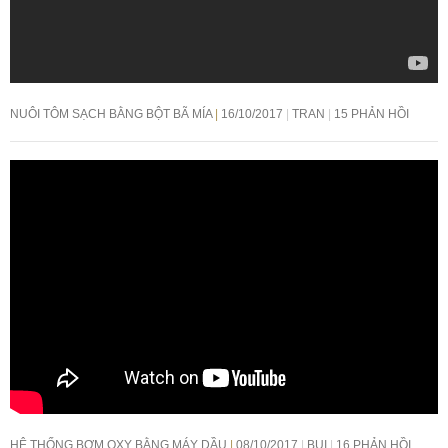
NUÔI TÔM SẠCH BẰNG BỘT BÃ MÍA
16/10/2017
TRAN
15 PHẢN HỒI
HỆ THỐNG BƠM OXY BẰNG MÁY DẦU
08/10/2017
BUI
16 PHẢN HỒI