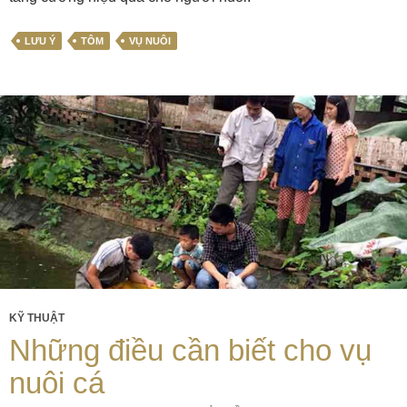
LƯU Ý
TÔM
VỤ NUÔI
KỸ THUẬT
Những điều cần biết cho vụ
nuôi cá