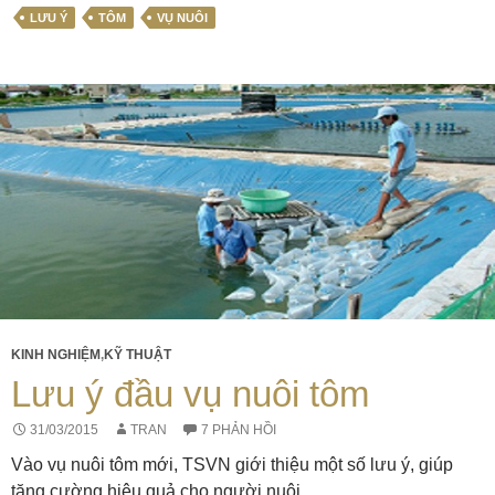
LƯU Ý
TÔM
VỤ NUÔI
KINH NGHIỆM
,
KỸ THUẬT
Lưu ý đầu vụ nuôi tôm
31/03/2015
TRAN
7 PHẢN HỒI
Vào vụ nuôi tôm mới, TSVN giới thiệu một số lưu ý, giúp
tăng cường hiệu quả cho người nuôi.