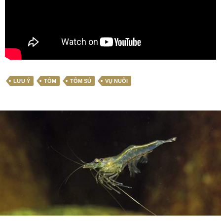
LƯU Ý
TÔM
TÔM SÚ
VỤ NUÔI