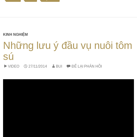
KINH NGHIỆM
Những lưu ý đầu vụ nuôi tôm
sú
VIDEO
27/11/2014
BUI
ĐỂ LẠI PHẢN HỒI