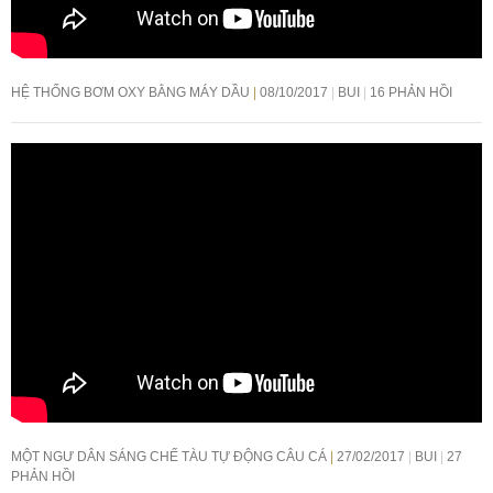
HỆ THỐNG BƠM OXY BẰNG MÁY DẦU
08/10/2017
BUI
16 PHẢN HỒI
MỘT NGƯ DÂN SÁNG CHẾ TÀU TỰ ĐỘNG CÂU CÁ
27/02/2017
BUI
27
PHẢN HỒI