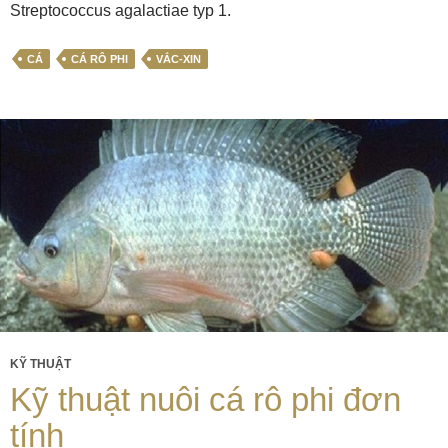
Streptococcus agalactiae typ 1.
CÁ
CÁ RÔ PHI
VẮC-XIN
KỸ THUẬT
Kỹ thuật nuôi cá rô phi đơn
tính