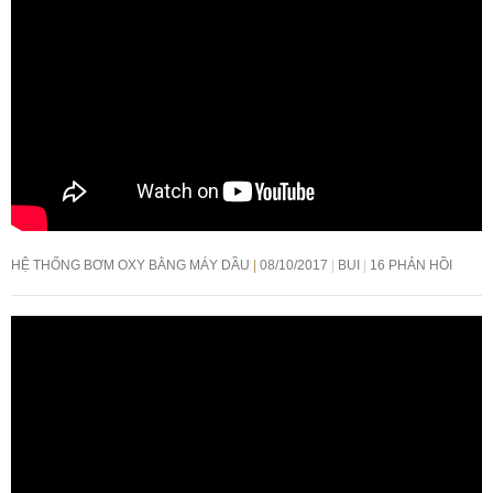
HỆ THỐNG BƠM OXY BẰNG MÁY DẦU
08/10/2017
BUI
16 PHẢN HỒI