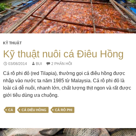
KỸ THUẬT
Kỹ thuật nuôi cá Điêu Hồng
03/08/2014
BUI
2 PHẢN HỒI
Cá rô phi đỏ (red Tilapia), thường gọi cá điêu hồng được
nhập vào nước ta năm 1985 từ Malaysia. Cá rô phi đỏ là
loài cá dễ nuôi, nhanh lớn, chất lượng thịt ngon và rất được
giới tiêu dùng ưa chuộng.
CÁ
CÁ DIÊU HỒNG
CÁ RÔ PHI