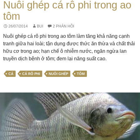
Nuôi ghép cá rô phi trong ao
tôm
26/07/2014
BUI
2 PHẢN HỒI
Nuôi ghép cá rô phi trong ao tôm làm tăng khả năng cạnh
tranh giữa hai loài; tận dụng được thức ăn thừa và chất thải
hữu cơ trong ao; hạn chế ô nhiễm nước, ngăn ngừa lan
truyền dịch bệnh ở tôm; đem lại năng suất cao.
CÁ
CÁ RÔ PHI
NUÔI GHÉP
TÔM