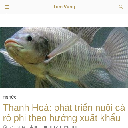
Tìm
Tôm Vàng
kiếm
TRÌNH
CHUYỂN
ĐƠN
CƠ SỞ
ĐẾN
NỘI
DUNG
TIN TỨC
Thanh Hoá: phát triển nuôi cá
rô phi theo hướng xuất khẩu
17/09/2014
BUI
ĐỂ LẠI PHẢN HỒI