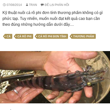
07/08/2014
TRAN
ĐỂ LẠI PHẢN HỒI
Kỹ thuật nuôi cá rô phi đơn tính thương phẩm không có gì
phức tạp. Tuy nhiên, muốn nuôi đạt kết quả cao bạn cần
theo đúng những hướng dẫn dưới đây…
CÁ
CÁ RÔ PHI
CÁ RÔ PHI ĐƠN TÍNH
THƯƠNG PHẨM