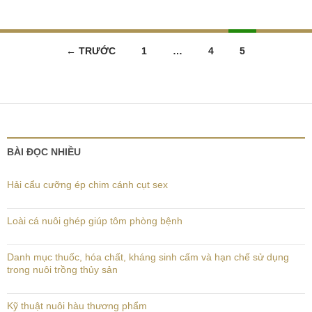
Điều
← TRƯỚC
1
…
4
5
hướng
bài
viết
BÀI ĐỌC NHIỀU
Hải cẩu cưỡng ép chim cánh cụt sex
Loài cá nuôi ghép giúp tôm phòng bệnh
Danh mục thuốc, hóa chất, kháng sinh cấm và hạn chế sử dụng
trong nuôi trồng thủy sản
Kỹ thuật nuôi hàu thương phẩm