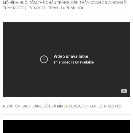
MÔ HÌNH NUÔI TÔM THẺ CHÂN TRẮNG SIÊU THÂM CANH 2 GIAI ĐOẠN ÍT
THAY NƯỚC
17/10/2017
TRAN
14 PHẢN HỒI
NUÔI TÔM SẠCH BẰNG BỘT BÃ MÍA
16/10/2017
TRAN
15 PHẢN HỒI