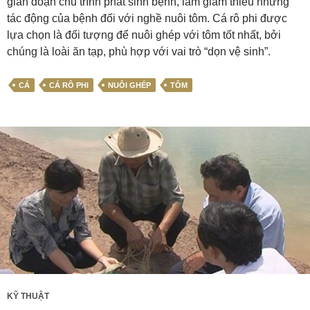
gián đoạn chu trình phát sinh bệnh, làm giảm thiểu những
tác động của bệnh đối với nghề nuôi tôm. Cá rô phi được
lựa chọn là đối tượng để nuôi ghép với tôm tốt nhất, bởi
chúng là loài ăn tạp, phù hợp với vai trò “dọn vệ sinh”.
CÁ
CÁ RÔ PHI
NUÔI GHÉP
TÔM
KỸ THUẬT