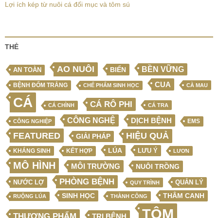
Lợi ích kép từ nuôi cá đối mục và tôm sú
THẺ
AO NUÔI
BỀN VỮNG
BIỂN
AN TOÀN
CUA
BỆNH ĐỐM TRẮNG
CHẾ PHẨM SINH HỌC
CÀ MAU
CÁ
CÁ RÔ PHI
CÁ CHÌNH
CÁ TRA
CÔNG NGHỆ
DỊCH BỆNH
EMS
CÔNG NGHIỆP
FEATURED
HIỆU QUẢ
GIẢI PHÁP
LÚA
LƯU Ý
KẾT HỢP
KHÁNG SINH
LƯƠN
MÔ HÌNH
MÔI TRƯỜNG
NUÔI TRỒNG
PHÒNG BỆNH
NƯỚC LỢ
QUẢN LÝ
QUY TRÌNH
SINH HỌC
THÂM CANH
RUỘNG LÚA
THÀNH CÔNG
TÔM
THƯƠNG PHẨM
TRỊ BỆNH