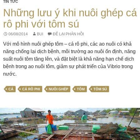
TIN TỨC
Những lưu ý khi nuôi ghép cá
rô phi với tôm sú
06/08/2014
BUI
ĐỂ LẠI PHẢN HỒI
Với mô hình nuôi ghép tôm – cá rô phi, các ao nuôi có khả
năng chống lại dịch bệnh, môi trường ao nuôi ổn định, năng
suất nuôi tôm tăng lên, và đặt biệt là khả năng hạn chế dịch
bệnh trong ao nuôi tôm, giảm sự phát triển của Vibrio trong
nước.
CÁ
CÁ RÔ PHI
NUÔI GHÉP
TÔM
TÔM SÚ