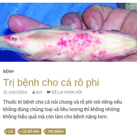
BỆNH
Trị bệnh cho cá rô phi
16/07/2014
BUI
ĐỂ LẠI PHẢN HỒI
Thuốc trị bệnh cho cá nói chung và rô phi nói riêng nếu
không đúng chủng loại và liều lượng thì không những
không hiệu quả mà còn làm cho bệnh nặng hơn.
CÁ
CÁ RÔ PHI
TRỊ BỆNH