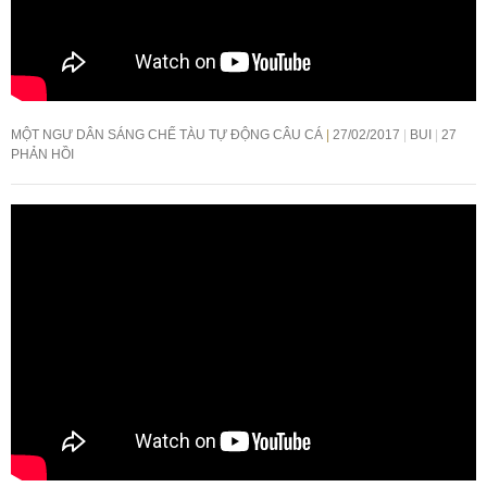
MỘT NGƯ DÂN SÁNG CHẾ TÀU TỰ ĐỘNG CÂU CÁ
27/02/2017
BUI
27
PHẢN HỒI