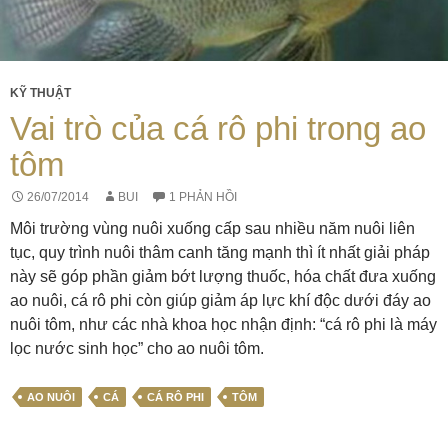
KỸ THUẬT
Vai trò của cá rô phi trong ao
tôm
26/07/2014
BUI
1 PHẢN HỒI
Môi trường vùng nuôi xuống cấp sau nhiều năm nuôi liên
tục, quy trình nuôi thâm canh tăng mạnh thì ít nhất giải pháp
này sẽ góp phần giảm bớt lượng thuốc, hóa chất đưa xuống
ao nuôi, cá rô phi còn giúp giảm áp lực khí độc dưới đáy ao
nuôi tôm, như các nhà khoa học nhận định: “cá rô phi là máy
lọc nước sinh học” cho ao nuôi tôm.
AO NUÔI
CÁ
CÁ RÔ PHI
TÔM