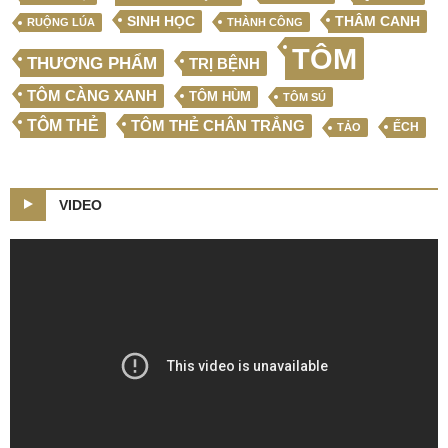
SINH HỌC
THÂM CANH
RUỘNG LÚA
THÀNH CÔNG
TÔM
THƯƠNG PHẨM
TRỊ BỆNH
TÔM CÀNG XANH
TÔM HÙM
TÔM SÚ
TÔM THẺ
TÔM THẺ CHÂN TRẮNG
ẾCH
TẢO
VIDEO