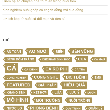
Giảm hệ số chuyển hóa thức ăn trong nuôi tôm
Kinh nghiệm nuôi ghép cá chạch đồng với cua đồng
Lợi ích kép từ nuôi cá đối mục và tôm sú
THẺ
AO NUÔI
BỀN VỮNG
BIỂN
AN TOÀN
CUA
BỆNH ĐỐM TRẮNG
CHẾ PHẨM SINH HỌC
CÀ MAU
CÁ
CÁ RÔ PHI
CÁ CHÌNH
CÁ TRA
CÔNG NGHỆ
DỊCH BỆNH
EMS
CÔNG NGHIỆP
FEATURED
HIỆU QUẢ
GIẢI PHÁP
LÚA
LƯU Ý
KẾT HỢP
KHÁNG SINH
LƯƠN
MÔ HÌNH
MÔI TRƯỜNG
NUÔI TRỒNG
PHÒNG BỆNH
NƯỚC LỢ
QUẢN LÝ
QUY TRÌNH