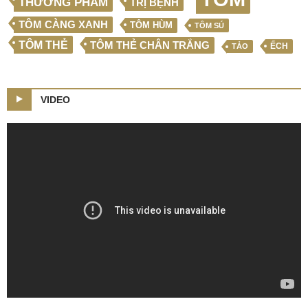
THƯƠNG PHẨM
TRỊ BỆNH
TÔM CÀNG XANH
TÔM HÙM
TÔM SÚ
TÔM THẺ
TÔM THẺ CHÂN TRẮNG
ẾCH
TẢO
VIDEO