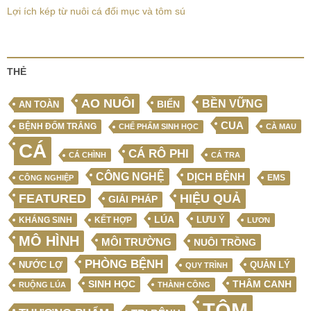
Lợi ích kép từ nuôi cá đối mục và tôm sú
THẺ
AO NUÔI
BỀN VỮNG
BIỂN
AN TOÀN
CUA
BỆNH ĐỐM TRẮNG
CHẾ PHẨM SINH HỌC
CÀ MAU
CÁ
CÁ RÔ PHI
CÁ CHÌNH
CÁ TRA
CÔNG NGHỆ
DỊCH BỆNH
EMS
CÔNG NGHIỆP
FEATURED
HIỆU QUẢ
GIẢI PHÁP
LÚA
LƯU Ý
KẾT HỢP
KHÁNG SINH
LƯƠN
MÔ HÌNH
MÔI TRƯỜNG
NUÔI TRỒNG
PHÒNG BỆNH
NƯỚC LỢ
QUẢN LÝ
QUY TRÌNH
SINH HỌC
THÂM CANH
RUỘNG LÚA
THÀNH CÔNG
TÔM