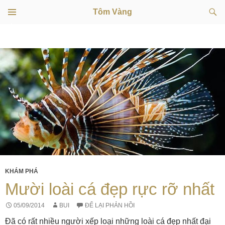
Tìm
Tôm Vàng
kiếm
TRÌNH
CHUYỂN
ĐƠN
CƠ SỞ
ĐẾN
NỘI
DUNG
KHÁM PHÁ
Mười loài cá đẹp rực rỡ nhất
05/09/2014
BUI
ĐỂ LẠI PHẢN HỒI
Đã có rất nhiều người xếp loại những loài cá đẹp nhất đại