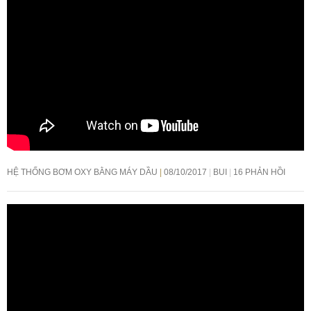
HỆ THỐNG BƠM OXY BẰNG MÁY DẦU
08/10/2017
BUI
16 PHẢN HỒI