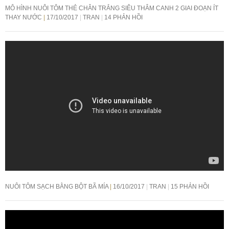
MÔ HÌNH NUÔI TÔM THẺ CHÂN TRẮNG SIÊU THÂM CANH 2 GIAI ĐOẠN ÍT
THAY NƯỚC
17/10/2017
TRAN
14 PHẢN HỒI
NUÔI TÔM SẠCH BẰNG BỘT BÃ MÍA
16/10/2017
TRAN
15 PHẢN HỒI