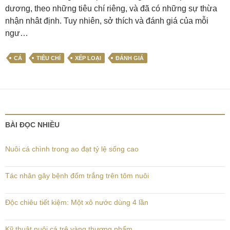
dương, theo những tiêu chí riêng, và đã có những sự thừa
nhận nhât định. Tuy nhiên, sở thích và đánh giá của mỗi
ngư…
CÁ
TIÊU CHÍ
XẾP LOẠI
ĐÁNH GIÁ
BÀI ĐỌC NHIỀU
Nuôi cá chình trong ao đạt tỷ lệ sống cao
Tác nhân gây bệnh đốm trắng trên tôm nuôi
Độc chiêu tiết kiệm: Một xô nước dùng 4 lần
Kỹ thuật nuôi cá trê vàng thương phẩm