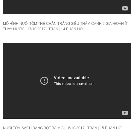
MÔ HÌNH NUÔI TÔM THẺ CHÂN TRẮNG SIÊU THÂM CANH 2 GIAI ĐOẠN ÍT
THAY NƯỚC
17/10/2017
TRAN
14 PHẢN HỒI
NUÔI TÔM SẠCH BẰNG BỘT BÃ MÍA
16/10/2017
TRAN
15 PHẢN HỒI