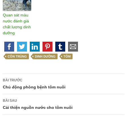
Quan sát màu
nước đánh giá
chất lượng dinh
dưỡng
CÔN TRÙNG
DINH DƯỠNG
TÔM
Điều
BÀI TRƯỚC
hướng
Chủ động phòng bệnh tôm nuôi
bài
BÀI SAU
viết
Cải thiện nguồn nước cho tôm nuôi