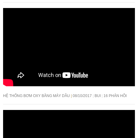
HỆ THỐNG BƠM OXY BẰNG MÁY DẦU
08/10/2017
BUI
16 PHẢN HỒI