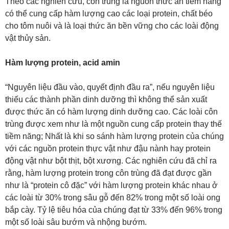
Theo các nghiên cứu, côn trùng là nguồn thức ăn tiềm năng
có thể cung cấp hàm lượng cao các loại protein, chất béo
cho tôm nuôi và là loại thức ăn bền vững cho các loài động
vật thủy sản.
Hàm lượng protein, acid amin
“Nguyên liệu đầu vào, quyết định đầu ra”, nếu nguyên liệu
thiếu các thành phần dinh dưỡng thì không thể sản xuất
được thức ăn có hàm lượng dinh dưỡng cao. Các loài côn
trùng được xem như là một nguồn cung cấp protein thay thế
tiềm năng; Nhất là khi so sánh hàm lượng protein của chúng
với các nguồn protein thực vật như đậu nành hay protein
động vật như bột thịt, bột xương. Các nghiên cứu đã chỉ ra
rằng, hàm lượng protein trong côn trùng đã đạt được gần
như là “protein cô đặc” với hàm lượng protein khác nhau ở
các loài từ 30% trong sâu gỗ đến 82% trong một số loài ong
bắp cày. Tỷ lệ tiêu hóa của chúng đạt từ 33% đến 96% trong
một số loài sâu bướm và nhộng bướm.