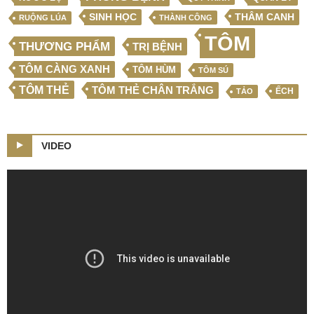
SINH HỌC
THÂM CANH
RUỘNG LÚA
THÀNH CÔNG
TÔM
THƯƠNG PHẨM
TRỊ BỆNH
TÔM CÀNG XANH
TÔM HÙM
TÔM SÚ
TÔM THẺ
TÔM THẺ CHÂN TRẮNG
ẾCH
TẢO
VIDEO