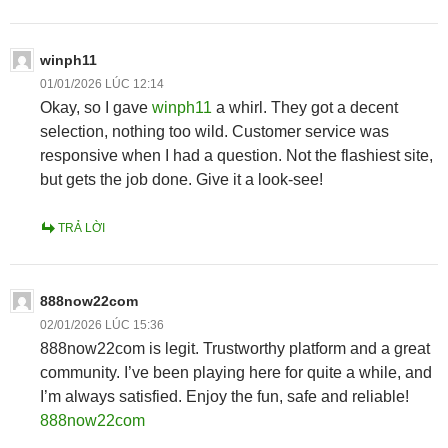
winph11
01/01/2026 LÚC 12:14
Okay, so I gave
winph11
a whirl. They got a decent
selection, nothing too wild. Customer service was
responsive when I had a question. Not the flashiest site,
but gets the job done. Give it a look-see!
TRẢ LỜI
888now22com
02/01/2026 LÚC 15:36
888now22com is legit. Trustworthy platform and a great
community. I’ve been playing here for quite a while, and
I’m always satisfied. Enjoy the fun, safe and reliable!
888now22com