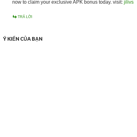
now to claim your exclusive APK bonus today. visit:
jilivs
TRẢ LỜI
Ý KIẾN CỦA BẠN