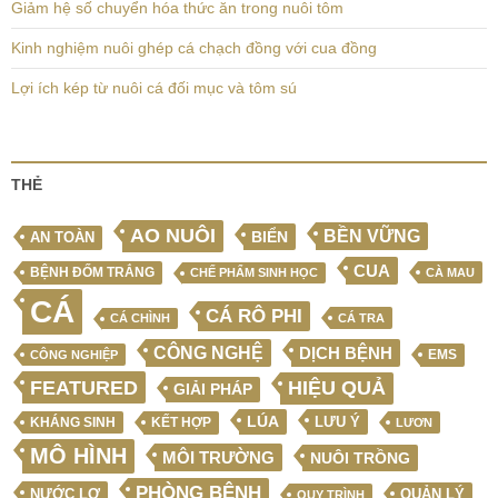
Giảm hệ số chuyển hóa thức ăn trong nuôi tôm
Kinh nghiệm nuôi ghép cá chạch đồng với cua đồng
Lợi ích kép từ nuôi cá đối mục và tôm sú
THẺ
AO NUÔI
BỀN VỮNG
BIỂN
AN TOÀN
CUA
BỆNH ĐỐM TRẮNG
CHẾ PHẨM SINH HỌC
CÀ MAU
CÁ
CÁ RÔ PHI
CÁ CHÌNH
CÁ TRA
CÔNG NGHỆ
DỊCH BỆNH
EMS
CÔNG NGHIỆP
FEATURED
HIỆU QUẢ
GIẢI PHÁP
LÚA
LƯU Ý
KẾT HỢP
KHÁNG SINH
LƯƠN
MÔ HÌNH
MÔI TRƯỜNG
NUÔI TRỒNG
PHÒNG BỆNH
NƯỚC LỢ
QUẢN LÝ
QUY TRÌNH