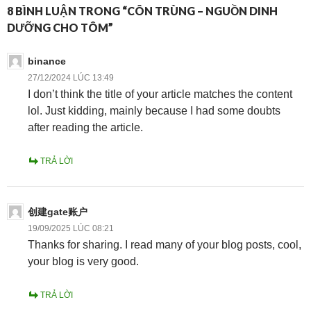
8 BÌNH LUẬN TRONG “CÔN TRÙNG – NGUỒN DINH
DƯỠNG CHO TÔM”
binance
27/12/2024 LÚC 13:49
I don’t think the title of your article matches the content
lol. Just kidding, mainly because I had some doubts
after reading the article.
TRẢ LỜI
创建gate账户
19/09/2025 LÚC 08:21
Thanks for sharing. I read many of your blog posts, cool,
your blog is very good.
TRẢ LỜI