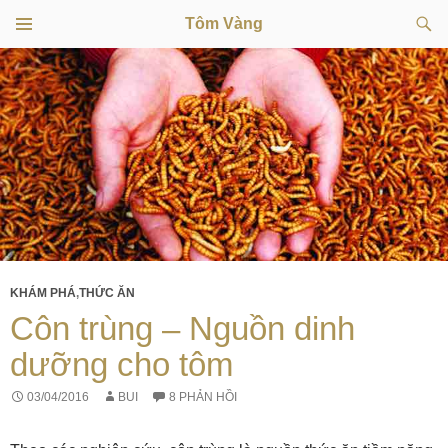
Tìm
Tôm Vàng
kiếm
TRÌNH
CHUYỂN
ĐƠN
CƠ SỞ
ĐẾN
NỘI
DUNG
KHÁM PHÁ
,
THỨC ĂN
Côn trùng – Nguồn dinh
dưỡng cho tôm
03/04/2016
BUI
8 PHẢN HỒI