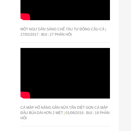
MỘT NGƯ DÂN SÁNG CHẾ TÀU TỰ ĐỘNG CÂU CÁ
27/02/2017
BUI
27 PHẢN HỒI
CÁ MẬP HỔ NẶNG GẦN NỬA TẤN DIỆT GỌN CÁ MẬP
ĐẦU BÚA DÀI HƠN 2 MÉT
01/08/2016
BUI
19 PHẢN
HỒI