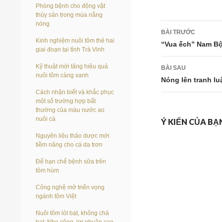
Phòng bệnh cho động vật
thủy sản trong mùa nắng
nóng
Điều
BÀI TRƯỚC
Kinh nghiệm nuôi tôm thẻ hai
hướng
“Vua ếch” Nam B
giai đoạn tại tỉnh Trà Vinh
bài
Kỹ thuật mới tăng hiệu quả
BÀI SAU
nuôi tôm càng xanh
viết
Nóng lên tranh lu
Cách nhận biết và khắc phục
một số trường hợp bất
thường của màu nước ao
nuôi cá
Ý KIẾN CỦA BẠ
Nguyên liệu thảo dược mới
tiềm năng cho cá da trơn
Để hạn chế bệnh sữa trên
tôm hùm
Công nghệ mở triển vọng
ngành tôm Việt
Nuôi tôm lót bạt, không chà