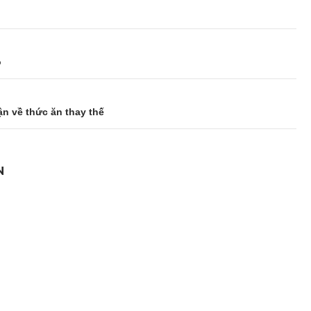
ộ
ận về thức ăn thay thế
N