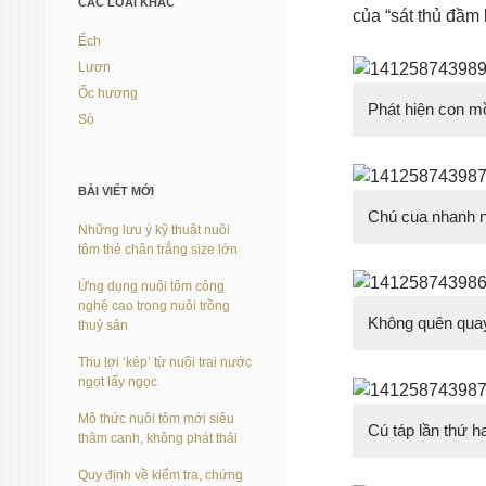
CÁC LOÀI KHÁC
của “sát thủ đầm 
Ếch
Lươn
Ốc hương
Phát hiện con m
Sò
BÀI VIẾT MỚI
Chú cua nhanh n
Những lưu ý kỹ thuật nuôi
tôm thẻ chân trắng size lớn
Ứng dụng nuôi tôm công
nghệ cao trong nuôi trồng
Không quên quay
thuỷ sản
Thu lợi ‘kép’ từ nuôi trai nước
ngọt lấy ngọc
Mô thức nuôi tôm mới siêu
Cú táp lần thứ 
thâm canh, không phát thải
Quy định về kiểm tra, chứng