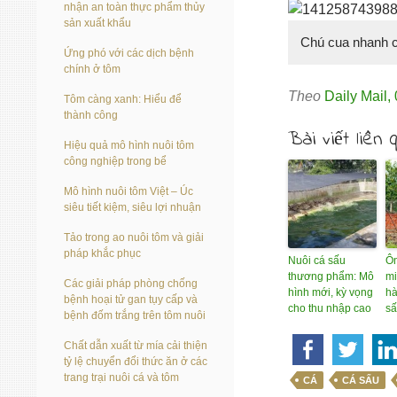
nhận an toàn thực phẩm thủy
sản xuất khẩu
Chú cua nhanh c
Ứng phó với các dịch bệnh
chính ở tôm
Theo
Daily Mail
,
Tôm càng xanh: Hiểu để
thành công
Bài viết liên 
Hiệu quả mô hình nuôi tôm
công nghiệp trong bể
Mô hình nuôi tôm Việt – Úc
siêu tiết kiệm, siêu lợi nhuận
Tảo trong ao nuôi tôm và giải
pháp khắc phục
Nuôi cá sấu
Ôn
thương phẩm: Mô
mi
Các giải pháp phòng chống
hình mới, kỳ vọng
hà
bệnh hoại tử gan tụy cấp và
cho thu nhập cao
s
bệnh đốm trắng trên tôm nuôi
Chất dẫn xuất từ mía cải thiện
tỷ lệ chuyển đổi thức ăn ở các
trang trại nuôi cá và tôm
CÁ
CÁ SẤU