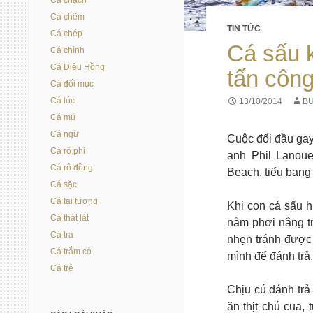
Cá chạch
Cá chẽm
TIN TỨC
Cá chép
Cá sấu k
Cá chình
Cá Diêu Hồng
tấn côn
Cá đối mục
Cá lóc
13/10/2014
BU
Cá mú
Cá ngừ
Cuộc đối đầu gay
Cá rô phi
anh Phil Lanoue
Cá rô đồng
Beach, tiểu bang 
Cá sặc
Cá tai tượng
Khi con cá sấu h
Cá thát lát
nằm phơi nắng tr
Cá tra
nhẹn tránh được
Cá trắm cỏ
mình để đánh trả.
Cá trê
Chịu cú đánh trả
ăn thịt chú cua,