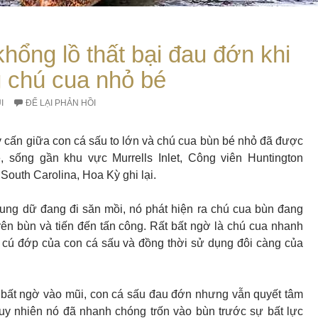
hổng lồ thất bại đau đớn khi
g chú cua nhỏ bé
I
ĐỂ LẠI PHẢN HỒI
 cấn giữa con cá sấu to lớn và chú cua bùn bé nhỏ đã được
, sống gần khu vực Murrells Inlet, Công viên Huntington
South Carolina, Hoa Kỳ ghi lại.
ung dữ đang đi săn mồi, nó phát hiện ra chú cua bùn đang
ên bùn và tiến đến tấn công. Rất bất ngờ là chú cua nhanh
 cú đớp của con cá sấu và đồng thời sử dụng đôi càng của
 bất ngờ vào mũi, con cá sấu đau đớn nhưng vẫn quyết tâm
 tuy nhiên nó đã nhanh chóng trốn vào bùn trước sự bất lực