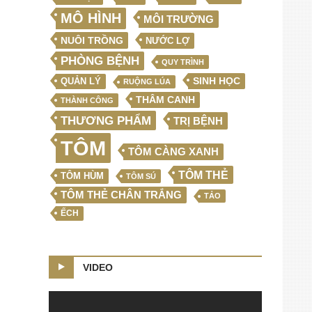
MÔ HÌNH
MÔI TRƯỜNG
NUÔI TRỒNG
NƯỚC LỢ
PHÒNG BỆNH
QUY TRÌNH
SINH HỌC
QUẢN LÝ
RUỘNG LÚA
THÂM CANH
THÀNH CÔNG
THƯƠNG PHẨM
TRỊ BỆNH
TÔM
TÔM CÀNG XANH
TÔM THẺ
TÔM HÙM
TÔM SÚ
TÔM THẺ CHÂN TRẮNG
TẢO
ẾCH
VIDEO