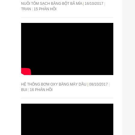
NUÔI TÔM SẠCH BẰNG BỘT BÃ MÍA
16/10/2017
TRAN
15 PHẢN HỒI
HỆ THỐNG BƠM OXY BẰNG MÁY DẦU
08/10/2017
BUI
16 PHẢN HỒI