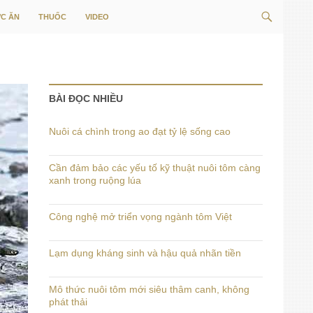
Tìm
C ĂN
THUỐC
VIDEO
kiếm
BÀI ĐỌC NHIỀU
Nuôi cá chình trong ao đạt tỷ lệ sống cao
Cần đảm bảo các yếu tố kỹ thuật nuôi tôm càng
xanh trong ruộng lúa
Công nghệ mở triển vọng ngành tôm Việt
Lạm dụng kháng sinh và hậu quả nhãn tiền
Mô thức nuôi tôm mới siêu thâm canh, không
phát thải