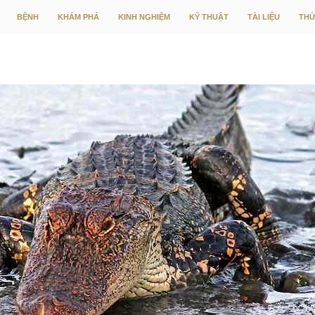
CHUYỂN ĐẾN NỘI DUNG
BỆNH
KHÁM PHÁ
KINH NGHIỆM
KỸ THUẬT
TÀI LIỆU
THỨ