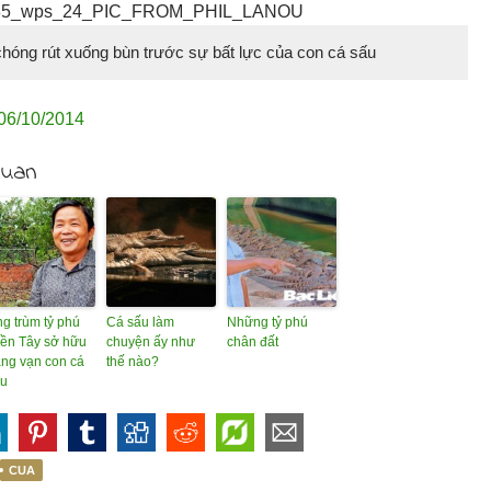
hóng rút xuống bùn trước sự bất lực của con cá sấu
06/10/2014
quan
g trùm tỷ phú
Cá sấu làm
Những tỷ phú
ền Tây sở hữu
chuyện ấy như
chân đất
ng vạn con cá
thế nào?
ấu
CUA