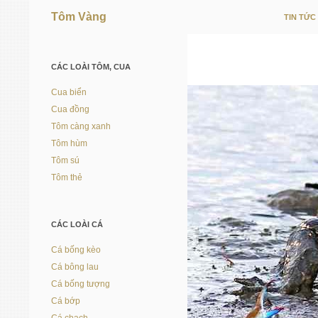
Tôm Vàng
TIN TỨC
Vì người nuôi trồng thủy sản
CÁC LOÀI TÔM, CUA
Cua biển
Cua đồng
Tôm càng xanh
Tôm hùm
Tôm sú
Tôm thẻ
CÁC LOÀI CÁ
Cá bống kèo
Cá bông lau
Cá bống tượng
Cá bớp