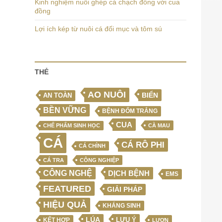
Kinh nghiệm nuôi ghép cá chạch đồng với cua
đồng
Lợi ích kép từ nuôi cá đối mục và tôm sú
THẺ
AO NUÔI
BIỂN
AN TOÀN
BỀN VỮNG
BỆNH ĐỐM TRẮNG
CUA
CHẾ PHẨM SINH HỌC
CÀ MAU
CÁ
CÁ RÔ PHI
CÁ CHÌNH
CÁ TRA
CÔNG NGHIỆP
CÔNG NGHỆ
DỊCH BỆNH
EMS
FEATURED
GIẢI PHÁP
HIỆU QUẢ
KHÁNG SINH
LÚA
LƯU Ý
KẾT HỢP
LƯƠN