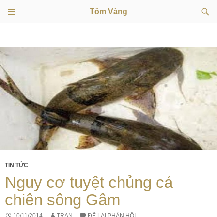
Tìm
Tôm Vàng
kiếm
TRÌNH
CHUYỂN
ĐƠN
CƠ SỞ
ĐẾN
NỘI
DUNG
TIN TỨC
Nguy cơ tuyệt chủng cá
chiên sông Gâm
10/11/2014
TRAN
ĐỂ LẠI PHẢN HỒI