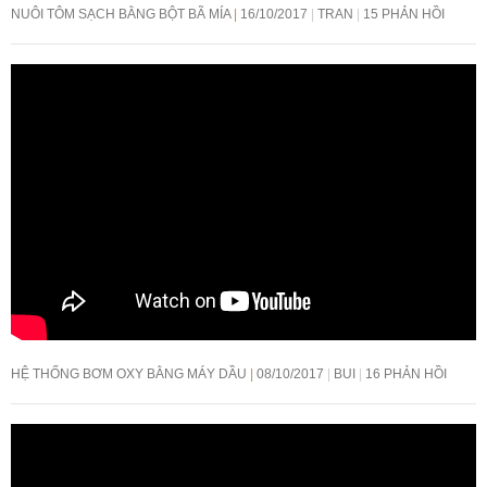
NUÔI TÔM SẠCH BẰNG BỘT BÃ MÍA
16/10/2017
TRAN
15 PHẢN HỒI
HỆ THỐNG BƠM OXY BẰNG MÁY DẦU
08/10/2017
BUI
16 PHẢN HỒI