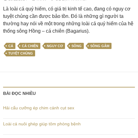
Là loài cá quý hiếm, có giá trị kinh tế cao, đang có nguy cơ
tuyệt chủng cần được bảo tồn. Đó là những gì người ta
thường hay nói về một trong những loài cá quý hiếm của hệ
thống sông Hồng – cá chiên (Bagarius).
CÁ
CÁ CHIÊN
NGUY CƠ
SÔNG
SÔNG GÂM
TUYỆT CHỦNG
BÀI ĐỌC NHIỀU
Hải cẩu cưỡng ép chim cánh cụt sex
Loài cá nuôi ghép giúp tôm phòng bệnh