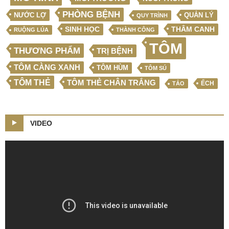
PHÒNG BỆNH
NƯỚC LỢ
QUẢN LÝ
QUY TRÌNH
SINH HỌC
THÂM CANH
RUỘNG LÚA
THÀNH CÔNG
TÔM
THƯƠNG PHẨM
TRỊ BỆNH
TÔM CÀNG XANH
TÔM HÙM
TÔM SÚ
TÔM THẺ
TÔM THẺ CHÂN TRẮNG
ẾCH
TẢO
VIDEO