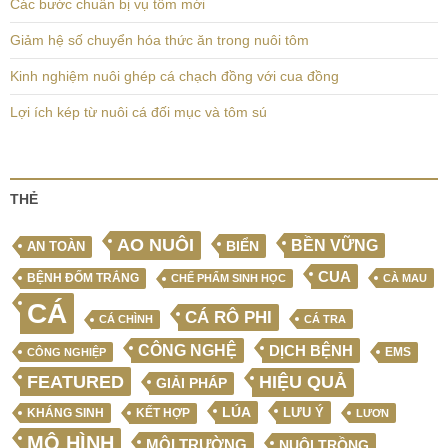
Các bước chuẩn bị vụ tôm mới
Giảm hệ số chuyển hóa thức ăn trong nuôi tôm
Kinh nghiệm nuôi ghép cá chạch đồng với cua đồng
Lợi ích kép từ nuôi cá đối mục và tôm sú
THẺ
AO NUÔI
BỀN VỮNG
BIỂN
AN TOÀN
CUA
BỆNH ĐỐM TRẮNG
CHẾ PHẨM SINH HỌC
CÀ MAU
CÁ
CÁ RÔ PHI
CÁ CHÌNH
CÁ TRA
CÔNG NGHỆ
DỊCH BỆNH
EMS
CÔNG NGHIỆP
FEATURED
HIỆU QUẢ
GIẢI PHÁP
LÚA
LƯU Ý
KẾT HỢP
KHÁNG SINH
LƯƠN
MÔ HÌNH
MÔI TRƯỜNG
NUÔI TRỒNG