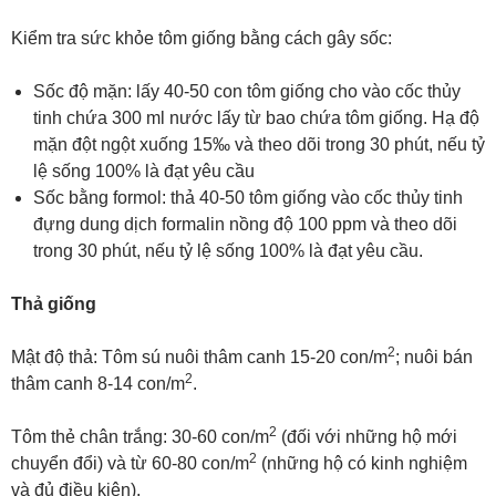
Kiểm tra sức khỏe tôm giống bằng cách gây sốc:
Sốc độ mặn: lấy 40-50 con tôm giống cho vào cốc thủy
tinh chứa 300 ml nước lấy từ bao chứa tôm giống. Hạ độ
mặn đột ngột xuống 15‰ và theo dõi trong 30 phút, nếu tỷ
lệ sống 100% là đạt yêu cầu
Sốc bằng formol: thả 40-50 tôm giống vào cốc thủy tinh
đựng dung dịch formalin nồng độ 100 ppm và theo dõi
trong 30 phút, nếu tỷ lệ sống 100% là đạt yêu cầu.
Thả giống
2
Mật độ thả: Tôm sú nuôi thâm canh 15-20 con/m
; nuôi bán
2
thâm canh 8-14 con/m
.
2
Tôm thẻ chân trắng: 30-60 con/m
(đối với những hộ mới
2
chuyển đổi) và từ 60-80 con/m
(những hộ có kinh nghiệm
và đủ điều kiện).