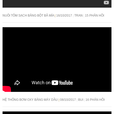
NUÔI TÔM SẠCH BẰNG BỘT BÃ MÍA
16/10/2017
TRAN
15 PHẢN HỒI
HỆ THỐNG BƠM OXY BẰNG MÁY DẦU
08/10/2017
BUI
16 PHẢN HỒI