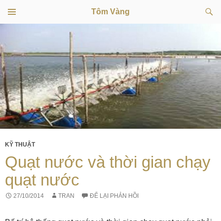
Tìm
Tôm Vàng
kiếm
TRÌNH
CHUYỂN
ĐƠN
CƠ SỞ
ĐẾN
NỘI
DUNG
KỸ THUẬT
Quạt nước và thời gian chạy
quạt nước
27/10/2014
TRAN
ĐỂ LẠI PHẢN HỒI