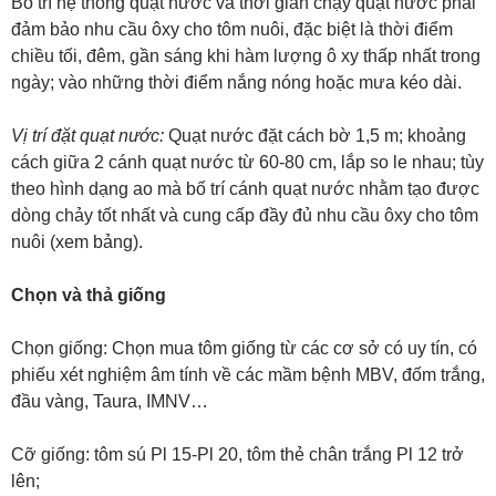
Bố trí hệ thống quạt nước và thời gian chạy quạt nước phải
đảm bảo nhu cầu ôxy cho tôm nuôi, đặc biệt là thời điểm
chiều tối, đêm, gần sáng khi hàm lượng ô xy thấp nhất trong
ngày; vào những thời điểm nắng nóng hoặc mưa kéo dài.
Vị trí đặt quạt nước:
Quạt nước đặt cách bờ 1,5 m; khoảng
cách giữa 2 cánh quạt nước từ 60-80 cm, lắp so le nhau; tùy
theo hình dạng ao mà bố trí cánh quạt nước nhằm tạo được
dòng chảy tốt nhất và cung cấp đầy đủ nhu cầu ôxy cho tôm
nuôi (xem bảng).
Chọn và thả giống
Chọn giống: Chọn mua tôm giống từ các cơ sở có uy tín, có
phiếu xét nghiệm âm tính về các mầm bệnh MBV, đốm trắng,
đầu vàng, Taura, IMNV…
Cỡ giống: tôm sú Pl 15-Pl 20, tôm thẻ chân trắng Pl 12 trở
lên;