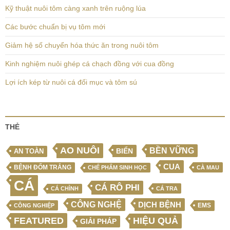
Kỹ thuật nuôi tôm càng xanh trên ruộng lúa
Các bước chuẩn bị vụ tôm mới
Giảm hệ số chuyển hóa thức ăn trong nuôi tôm
Kinh nghiệm nuôi ghép cá chạch đồng với cua đồng
Lợi ích kép từ nuôi cá đối mục và tôm sú
THẺ
AO NUÔI
BỀN VỮNG
BIỂN
AN TOÀN
CUA
BỆNH ĐỐM TRẮNG
CHẾ PHẨM SINH HỌC
CÀ MAU
CÁ
CÁ RÔ PHI
CÁ CHÌNH
CÁ TRA
CÔNG NGHỆ
DỊCH BỆNH
EMS
CÔNG NGHIỆP
FEATURED
HIỆU QUẢ
GIẢI PHÁP