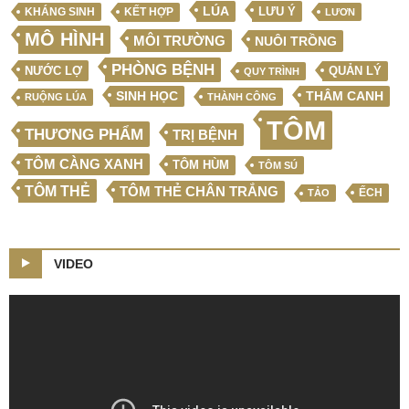
LÚA
LƯU Ý
KẾT HỢP
KHÁNG SINH
LƯƠN
MÔ HÌNH
MÔI TRƯỜNG
NUÔI TRỒNG
PHÒNG BỆNH
NƯỚC LỢ
QUẢN LÝ
QUY TRÌNH
SINH HỌC
THÂM CANH
RUỘNG LÚA
THÀNH CÔNG
TÔM
THƯƠNG PHẨM
TRỊ BỆNH
TÔM CÀNG XANH
TÔM HÙM
TÔM SÚ
TÔM THẺ
TÔM THẺ CHÂN TRẮNG
ẾCH
TẢO
VIDEO