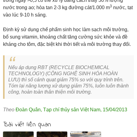
trong ngày >0,5 có thể xử lý bằng cách thay 30% lượng
3
nước trong ao; hòa tan 2-3 kg đường cát/1.000 m
nước, tạt
vào lúc 9-10 h sáng.
Định kỳ sử dụng chế phẩm sinh học làm sạch môi trường,
bổ sung vitamin, khoáng chất tăng cường sức khỏe và đề
kháng cho tôm, đặc biệt khi thời tiết và môi trường thay đổi.
Nếu áp dụng RBT (RECYCLE BIOCHEMICAL
TECHNOLOGY) (CÔNG NGHỆ SINH HÓA HOÀN
LƯU) thì số cánh quạt giảm 75% so với quy trình trên.
Tóm lại năng lượng xử dụng giảm 75%, luôn luôn thành
công, hoàn toàn thân thiện môi trường.
Theo
Đoàn Quân
,
Tạp chí thủy sản Việt Nam
,
15/04/2013
Bài viết liên quan