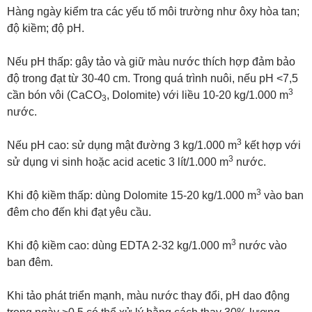
Hàng ngày kiểm tra các yếu tố môi trường như ôxy hòa tan;
độ kiềm; độ pH.
Nếu pH thấp: gây tảo và giữ màu nước thích hợp đảm bảo
độ trong đạt từ 30-40 cm. Trong quá trình nuôi, nếu pH <7,5
3
cần bón vôi (CaCO
, Dolomite) với liều 10-20 kg/1.000 m
3
nước.
3
Nếu pH cao: sử dụng mật đường 3 kg/1.000 m
kết hợp với
3
sử dụng vi sinh hoặc acid acetic 3 lít/1.000 m
nước.
3
Khi độ kiềm thấp: dùng Dolomite 15-20 kg/1.000 m
vào ban
đêm cho đến khi đạt yêu cầu.
3
Khi độ kiềm cao: dùng EDTA 2-32 kg/1.000 m
nước vào
ban đêm.
Khi tảo phát triển mạnh, màu nước thay đổi, pH dao động