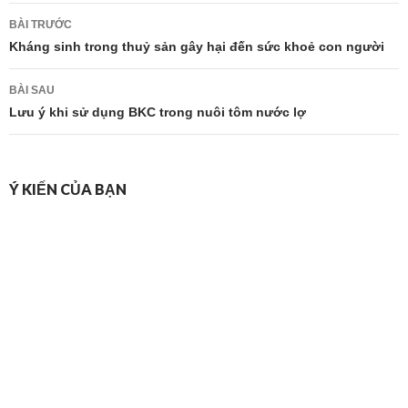
Điều
BÀI TRƯỚC
hướng
Kháng sinh trong thuỷ sản gây hại đến sức khoẻ con người
bài
BÀI SAU
viết
Lưu ý khi sử dụng BKC trong nuôi tôm nước lợ
Ý KIẾN CỦA BẠN