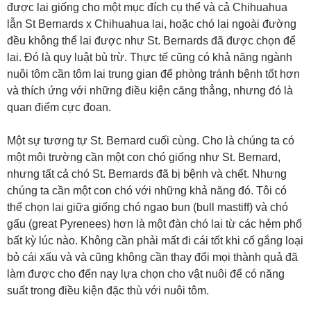
được lai giống cho một mục đích cụ thể và cả Chihuahua
lẫn St Bernards x Chihuahua lai, hoặc chó lai ngoài đường
đều không thể lai được như St. Bernards đã được chọn để
lai. Đó là quy luật bù trừ. Thực tế cũng có khả năng ngành
nuôi tôm cần tôm lai trung gian để phòng tránh bệnh tốt hơn
và thích ứng với những điều kiện căng thẳng, nhưng đó là
quan điểm cực đoan.
Một sự tương tự St. Bernard cuối cùng. Cho là chúng ta có
một môi trường cần một con chó giống như St. Bernard,
nhưng tất cả chó St. Bernards đã bị bệnh và chết. Nhưng
chúng ta cần một con chó với những khả năng đó. Tôi có
thể chọn lai giữa giống chó ngao bun (bull mastiff) và chó
gấu (great Pyrenees) hơn là một đàn chó lai từ các hẻm phố
bất kỳ lúc nào. Không cần phải mất đi cái tốt khi cố gắng loại
bỏ cái xấu và và cũng không cần thay đổi mọi thành quả đã
làm được cho đến nay lựa chọn cho vật nuôi để có năng
suất trong điều kiện đặc thù với nuôi tôm.