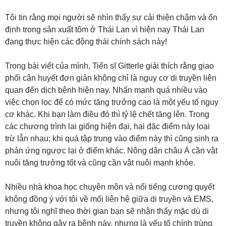
Tôi tin rằng mọi người sẽ nhìn thấy sự cải thiện chậm và ổn
định trong sản xuất tôm ở Thái Lan vì hiện nay Thái Lan
đang thực hiện các động thái chính sách này!
Trong bài viết của mình, Tiến sĩ Gitterle giải thích rằng giao
phối cận huyết đơn giản không chỉ là nguy cơ di truyền liên
quan đến dịch bệnh hiện nay. Nhấn mạnh quá nhiều vào
việc chọn lọc để có mức tăng trưởng cao là một yếu tố nguy
cơ khác. Khi bạn làm điều đó thì tỷ lệ chết tăng lên. Trong
các chương trình lai giống hiện đại, hai đặc điểm này loại
trừ lẫn nhau; khi quá tập trung vào điểm này thì cũng sinh ra
phản ứng ngược lại ở điểm khác. Nông dân châu Á cần vật
nuôi tăng trưởng tốt và cũng cần vật nuôi mạnh khỏe.
Nhiều nhà khoa học chuyên môn và nổi tiếng cương quyết
không đồng ý với tôi về mối liên hệ giữa di truyền và EMS,
nhưng tôi nghĩ theo thời gian bạn sẽ nhận thấy mặc dù di
truyền không gây ra bệnh này, nhưng là yếu tố chính trùng