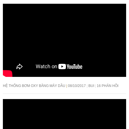
HỆ THỐNG BƠM OXY BẰNG MÁY DẦU
08/10/2017
BUI
16 PHẢN HỒI