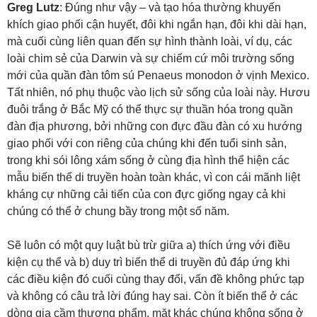
Greg Lutz
: Đúng như vậy – và tạo hóa thường khuyến
khích giao phối cận huyết, đôi khi ngắn hạn, đôi khi dài hạn,
mà cuối cùng liên quan đến sự hình thành loài, ví dụ, các
loài chim sẻ của Darwin và sự chiếm cứ môi trường sống
mới của quần đàn tôm sú Penaeus monodon ở vịnh Mexico.
Tất nhiên, nó phụ thuộc vào lịch sử sống của loài này. Hươu
đuôi trắng ở Bắc Mỹ có thể thực sự thuần hóa trong quần
đàn địa phương, bởi những con đực đầu đàn có xu hướng
giao phối với con riêng của chúng khi đến tuổi sinh sản,
trong khi sói lông xám sống ở cùng địa hình thể hiện các
mẫu biến thể di truyền hoàn toàn khác, vì con cái mãnh liệt
kháng cự những cải tiến của con đực giống ngay cả khi
chúng có thể ở chung bầy trong một số năm.
Sẽ luôn có một quy luật bù trừ giữa a) thích ứng với điều
kiện cụ thể và b) duy trì biến thể di truyền đủ đáp ứng khi
các điều kiện đó cuối cùng thay đổi, vấn đề không phức tạp
và không có câu trả lời đúng hay sai. Còn ít biến thể ở các
dòng gia cầm thương phẩm, mặt khác chúng không sống ở