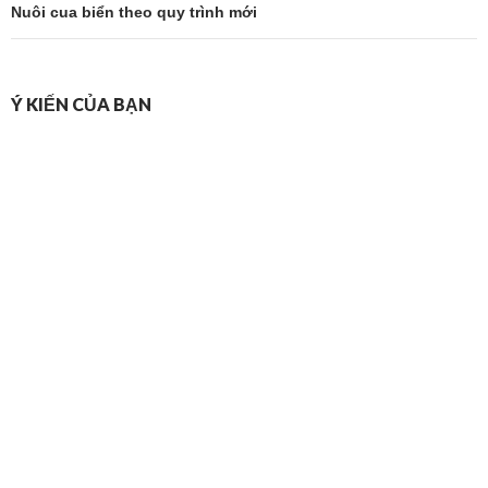
viết
Nuôi cua biển theo quy trình mới
Ý KIẾN CỦA BẠN