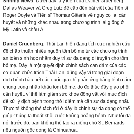
Shrimp News:
Dưới đây là ý kiến của Daniel Gruenberg,
Dallas Weaver và Greg Lutz đề cập đến bài viết của Tiến sĩ
Roger Doyle và Tiến sĩ Thomas Gitterle về nguy cơ lai cận
huyết và những khác nhau trong chương trình lai giống ở
Mỹ Latin và châu Á.
Daniel Gruenberg:
Thái Lan hiện đang tích cực nghiên cứu
để chấp thuận nhiều nguồn tôm bố mẹ từ các chương trình
an toàn sinh học nhằm duy trì sự đa dạng di truyền cho tôm
bố mẹ. Đây là một quyết định chính sách can đảm của các
cơ quan chức trách Thái Lan, đúng vậy vì trong giai đoạn
dịch bệnh hầu hết các quốc gia chỉ phản ứng bằng lệnh cấm
chung trong nhập khẩu tôm bố mẹ, do đó thúc đẩy giao phối
cận huyết, vì thế làm giảm sức khỏe động vật với mục đích
để xử lý dịch bệnh trong thời điểm mà cần sự đa dạng nhất.
Thực tế không thể tách rời ở đây là chính sự đa dạng có thể
giúp chúng ta thoát khỏi cuộc khủng hoảng bệnh. Như tôi đã
nói trước đó, bạn không thể tạo ra giống chó St. Bernards
nếu nguồn gốc dòng là Chihuahua.