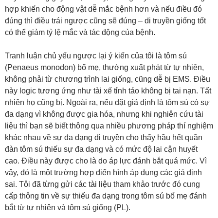
hợp khiến cho động vật dễ mắc bệnh hơn và nếu điều đó
đúng thì điều trái ngược cũng sẽ đúng – di truyền giống tốt
có thể giảm tỷ lệ mắc và tác động của bệnh.
Tranh luận chủ yếu ngược lại ý kiến của tôi là tôm sú
(Penaeus monodon) bố mẹ, thường xuất phát từ tự nhiên,
không phải từ chương trình lai giống, cũng dễ bị EMS. Điều
này logic tương ứng như tài xế tỉnh táo không bị tai nạn. Tất
nhiên họ cũng bị. Ngoài ra, nếu đặt giả định là tôm sú có sự
đa dạng vì không được gia hóa, nhưng khi nghiên cứu tài
liệu thì bạn sẽ biết thông qua nhiều phương pháp thí nghiệm
khác nhau về sự đa dạng di truyền cho thấy hầu hết quần
đàn tôm sú thiếu sự đa dạng và có mức độ lai cận huyết
cao. Điều này được cho là do áp lực đánh bắt quá mức. Vì
vậy, đó là một trường hợp điển hình áp dụng các giả định
sai. Tôi đã từng gửi các tài liệu tham khảo trước đó cung
cấp thông tin về sự thiếu đa dạng trong tôm sú bố mẹ đánh
bắt từ tự nhiên và tôm sú giống (PL).