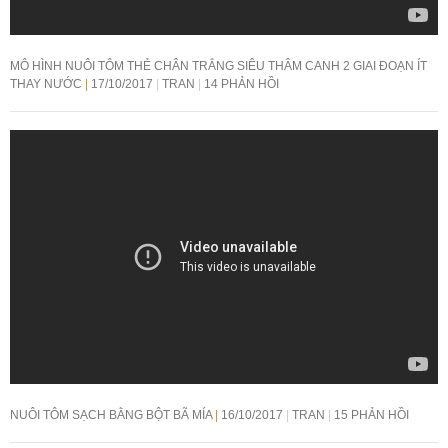
MÔ HÌNH NUÔI TÔM THẺ CHÂN TRẮNG SIÊU THÂM CANH 2 GIAI ĐOẠN ÍT
THAY NƯỚC
17/10/2017
TRAN
14 PHẢN HỒI
NUÔI TÔM SẠCH BẰNG BỘT BÃ MÍA
16/10/2017
TRAN
15 PHẢN HỒI