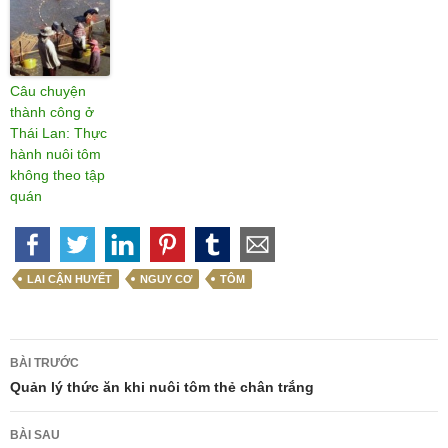
Câu chuyện
thành công ở
Thái Lan: Thực
hành nuôi tôm
không theo tập
quán
LAI CẬN HUYẾT
NGUY CƠ
TÔM
Điều
BÀI TRƯỚC
hướng
Quản lý thức ăn khi nuôi tôm thẻ chân trắng
bài
BÀI SAU