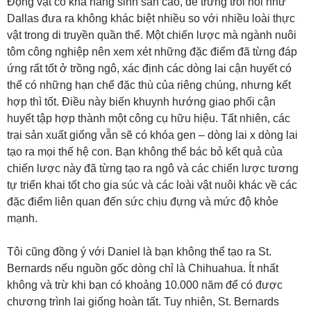
Động vật có khả năng sinh sản cao, đẻ trứng trôi nổi như
Dallas đưa ra không khác biệt nhiều so với nhiều loài thực
vật trong di truyền quần thể. Một chiến lược mà ngành nuôi
tôm công nghiệp ​​nên xem xét những đặc điểm đã từng đáp
ứng rất tốt ở trồng ngô, xác định các dòng lai cận huyết có
thể có những hạn chế đặc thù của riêng chúng, nhưng kết
hợp thì tốt. Điều này biến khuynh hướng giao phối cận
huyết tập hợp thành một công cụ hữu hiệu. Tất nhiên, các
trại sản xuất giống vẫn sẽ có khóa gen – dòng lai x dòng lai
tạo ra mọi thế hệ con. Bạn không thể bác bỏ kết quả của
chiến lược này đã từng tạo ra ngô và các chiến lược tương
tự triển khai tốt cho gia súc và các loài vật nuôi khác về các
đặc điểm liên quan đến sức chịu đựng và mức độ khỏe
mạnh.
Tôi cũng đồng ý với Daniel là bạn không thể tạo ra St.
Bernards nếu nguồn gốc dòng chỉ là Chihuahua. Ít nhất
không và trừ khi bạn có khoảng 10.000 năm để có được
chương trình lai giống hoàn tất. Tuy nhiên, St. Bernards