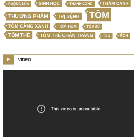
SINH HỌC
THÂM CANH
RUỘNG LÚA
THÀNH CÔNG
TÔM
THƯƠNG PHẨM
TRỊ BỆNH
TÔM CÀNG XANH
TÔM HÙM
TÔM SÚ
TÔM THẺ
TÔM THẺ CHÂN TRẮNG
ẾCH
TẢO
VIDEO