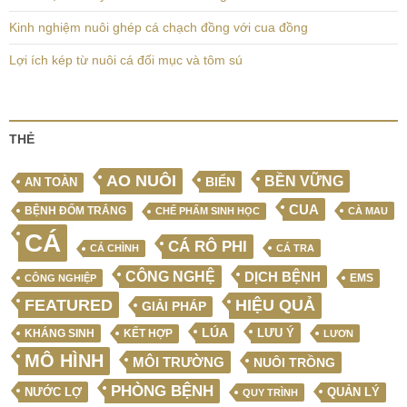
Kinh nghiệm nuôi ghép cá chạch đồng với cua đồng
Lợi ích kép từ nuôi cá đối mục và tôm sú
THẺ
AO NUÔI
BỀN VỮNG
BIỂN
AN TOÀN
CUA
BỆNH ĐỐM TRẮNG
CHẾ PHẨM SINH HỌC
CÀ MAU
CÁ
CÁ RÔ PHI
CÁ CHÌNH
CÁ TRA
CÔNG NGHỆ
DỊCH BỆNH
EMS
CÔNG NGHIỆP
FEATURED
HIỆU QUẢ
GIẢI PHÁP
LÚA
LƯU Ý
KẾT HỢP
KHÁNG SINH
LƯƠN
MÔ HÌNH
MÔI TRƯỜNG
NUÔI TRỒNG
PHÒNG BỆNH
NƯỚC LỢ
QUẢN LÝ
QUY TRÌNH