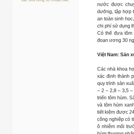
bạt: Nhẹ công, lợi nhuận cao
nước được chuyể
dưỡng, tập hợp t
an toàn sinh học
chi phí sử dụng 
Có thể đưa tôm 
đoạn ương 30 ng
Việt Nam: Sản x
Các nhà khoa họ
xác định thành 
quy trình sản xu
– 2 – 2,8 – 3,5 
triển tôm hùm. 
và tôm hùm xanh
tiết kiệm được 2
công nghiệp có t
ô nhiễm môi trư
hùm thương phẩ