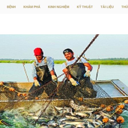
CHUYỂN ĐẾN NỘI DUNG
BỆNH
KHÁM PHÁ
KINH NGHIỆM
KỸ THUẬT
TÀI LIỆU
THỨ