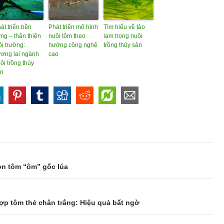
át triển bền
Phát triển mô hình
Tìm hiểu về tảo
ng – thân thiện
nuôi tôm theo
lam trong nuôi
i trường:
hướng công nghệ
trồng thủy sản
ơng lai ngành
cao
ôi trồng thủy
ản
on tôm “ôm” gốc lúa
ợp tôm thẻ chân trắng: Hiệu quả bất ngờ