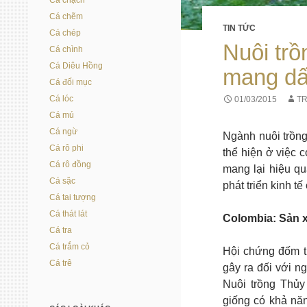
Cá chạch
Cá chẽm
TIN TỨC
Cá chép
Nuôi trồ
Cá chình
Cá Diêu Hồng
mang dấ
Cá đối mục
Cá lóc
01/03/2015
T
Cá mú
Cá ngừ
Ngành nuôi trồng
Cá rô phi
thể hiện ở việc 
Cá rô đồng
mang lại hiệu qu
Cá sặc
phát triển kinh tế
Cá tai tượng
Cá thát lát
Colombia: Sản 
Cá tra
Cá trắm cỏ
Hội chứng đốm t
Cá trê
gây ra đối với n
Nuôi trồng Thủy
giống có khả nă