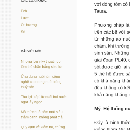
CÁC LOÀI KHÁC
với dòng tôm có 
Taura.
Ếch
Lươn
Phương pháp là 
Ốc hương
trên các bể với 
Sò
từ những ao nuô
chậm, khi trưởng
BÀI VIẾT MỚI
sinh sản. Những
giai đoạn PL40, 
Những lưu ý kỹ thuật nuôi
sót được giữ lại
tôm thẻ chân trắng size lớn
5 thế hệ được sả
Ứng dụng nuôi tôm công
có khả năng khá
nghệ cao trong nuôi trồng
thuỷ sản
đều không có kết
khả năng kháng 
Thu lợi ‘kép’ từ nuôi trai nước
ngọt lấy ngọc
Mỹ: Hệ thống nu
Mô thức nuôi tôm mới siêu
thâm canh, không phát thải
Đây là hình thức
Quy định về kiểm tra, chứng
Đông Nam Mỹ. Bằ