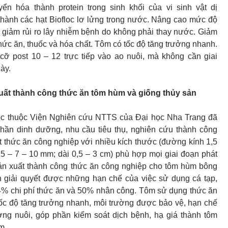
n hóa thành protein trong sinh khối của vi sinh vật dị
hành các hạt Biofloc lơ lửng trong nước. Nâng cao mức độ
, giảm rủi ro lây nhiễm bệnh do không phải thay nước. Giảm
thức ăn, thuốc và hóa chất. Tôm có tốc độ tăng trưởng nhanh.
cỡ post 10 – 12 trực tiếp vào ao nuôi, mà không cần giai
ày.
uất thành công thức ăn tôm hùm và giống thủy sản
c thuộc Viện Nghiên cứu NTTS của Đại học Nha Trang đã
phần dinh dưỡng, nhu cầu tiêu thụ, nghiên cứu thành công
ất thức ăn công nghiệp với nhiều kích thước (đường kính 1,5
– 5 – 7 – 10 mm; dài 0,5 – 3 cm) phù hợp mọi giai đoạn phát
Sản xuất thành công thức ăn công nghiệp cho tôm hùm bông
 giải quyết được những hạn chế của việc sử dụng cá tạp,
4% chi phí thức ăn và 50% nhân công. Tôm sử dụng thức ăn
ốc độ tăng trưởng nhanh, môi trường được bảo vệ, hạn chế
ờng nuôi, góp phần kiểm soát dịch bệnh, hạ giá thành tôm
m.