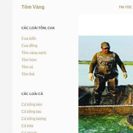
Tôm Vàng
TIN TỨC
Vì người nuôi trồng thủy sản
CÁC LOÀI TÔM, CUA
Cua biển
Cua đồng
Tôm càng xanh
Tôm hùm
Tôm sú
Tôm thẻ
CÁC LOÀI CÁ
Cá bống kèo
Cá bông lau
Cá bống tượng
Cá bớp