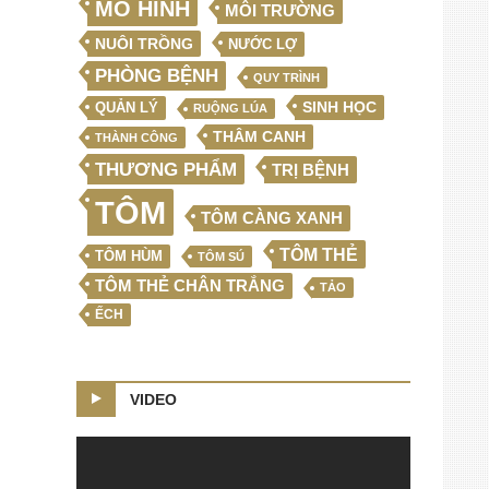
MÔ HÌNH
MÔI TRƯỜNG
NUÔI TRỒNG
NƯỚC LỢ
PHÒNG BỆNH
QUY TRÌNH
SINH HỌC
QUẢN LÝ
RUỘNG LÚA
THÂM CANH
THÀNH CÔNG
THƯƠNG PHẨM
TRỊ BỆNH
TÔM
TÔM CÀNG XANH
TÔM THẺ
TÔM HÙM
TÔM SÚ
TÔM THẺ CHÂN TRẮNG
TẢO
ẾCH
VIDEO