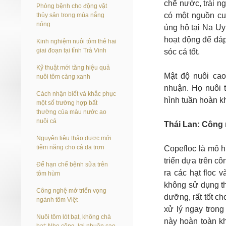
chế nước, trái n
Phòng bệnh cho động vật
có một nguồn cu
thủy sản trong mùa nắng
nóng
ủng hộ tại Na Uy
hoạt động để đáp
Kinh nghiệm nuôi tôm thẻ hai
giai đoạn tại tỉnh Trà Vinh
sóc cá tốt.
Kỹ thuật mới tăng hiệu quả
Mật độ nuôi cao
nuôi tôm càng xanh
nhuận. Họ nuôi 
Cách nhận biết và khắc phục
hình tuần hoàn kh
một số trường hợp bất
thường của màu nước ao
nuôi cá
Thái Lan: Công
Nguyên liệu thảo dược mới
tiềm năng cho cá da trơn
Copefloc là mô h
triển dựa trên cô
Để hạn chế bệnh sữa trên
ra các hạt floc 
tôm hùm
không sử dụng t
Công nghệ mở triển vọng
dưỡng, rất tốt ch
ngành tôm Việt
xử lý ngay trong
Nuôi tôm lót bạt, không chà
này hoàn toàn kh