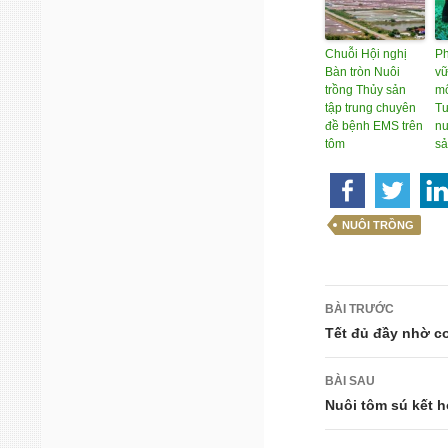
Chuỗi Hội nghị
Ph
Bàn tròn Nuôi
vữ
trồng Thủy sản
mô
tập trung chuyên
Tư
đề bệnh EMS trên
nu
tôm
s
NUÔI TRỒNG
Điều
BÀI TRƯỚC
hướng
Tết đủ đầy nhờ c
bài
BÀI SAU
viết
Nuôi tôm sú kết h