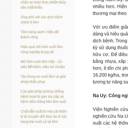
nhận an toàn thực phẩm thủy
nhiều hơn. Hiện
sản xuất khẩu
thương mại theo 
Ứng phó với các dịch bệnh
chính ở tôm
Với ưu điểm giả
Tôm càng xanh: Hiểu để
dàng và hiệu quả
thành công
dịch bệnh. Trong
Hiệu quả mô hình nuôi tôm
kỳ sử dụng thuốc
công nghiệp trong bể
hữu cơ. Để điều 
bằng nhựa, xấp x
Mô hình nuôi tôm Việt – Úc
siêu tiết kiệm, siêu lợi nhuận
hơn, ít tốn chi p
16.200 kg/ha, tro
Tảo trong ao nuôi tôm và giải
tương tự năng suấ
pháp khắc phục
Các giải pháp phòng chống
Na Uy: Công ngh
bệnh hoại tử gan tụy cấp và
bệnh đốm trắng trên tôm nuôi
Viện Nghiên cứu
Chất dẫn xuất từ mía cải thiện
nghiên cứu Na Uy
tỷ lệ chuyển đổi thức ăn ở các
trang trại nuôi cá và tôm
xuất các hệ thốn