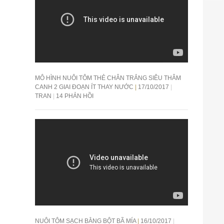
MÔ HÌNH NUÔI TÔM THẺ CHÂN TRẮNG SIÊU THÂM
CANH 2 GIAI ĐOẠN ÍT THAY NƯỚC
17/10/2017
TRAN
14 PHẢN HỒI
NUÔI TÔM SẠCH BẰNG BỘT BÃ MÍA
16/10/2017