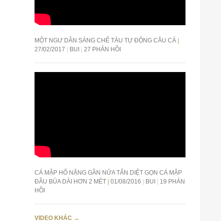
MỘT NGƯ DÂN SÁNG CHẾ TÀU TỰ ĐỘNG CÂU CÁ
27/02/2017
BUI
27 PHẢN HỒI
CÁ MẬP HỔ NẶNG GẦN NỬA TẤN DIỆT GỌN CÁ MẬP
ĐẦU BÚA DÀI HƠN 2 MÉT
01/08/2016
BUI
19 PHẢN
HỒI
VIDEO KHÁC
→