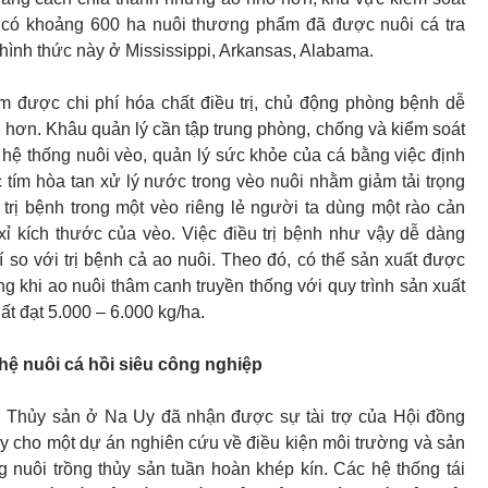
 có khoảng 600 ha nuôi thương phẩm đã được nuôi cá tra
hình thức này ở Mississippi, Arkansas, Alabama.
m được chi phí hóa chất điều trị, chủ động phòng bệnh dễ
 hơn. Khâu quản lý cần tập trung phòng, chống và kiểm soát
 hệ thống nuôi vèo, quản lý sức khỏe của cá bằng việc định
 tím hòa tan xử lý nước trong vèo nuôi nhằm giảm tải trọng
trị bệnh trong một vèo riêng lẻ người ta dùng một rào cản
ỉ kích thước của vèo. Việc điều trị bệnh như vậy dễ dàng
hí so với trị bệnh cả ao nuôi. Theo đó, có thể sản xuất được
ng khi ao nuôi thâm canh truyền thống với quy trình sản xuất
t đạt 5.000 – 6.000 kg/ha.
ệ nuôi cá hồi siêu công nghiệp
 Thủy sản ở Na Uy đã nhận được sự tài trợ của Hội đồng
 cho một dự án nghiên cứu về điều kiện môi trường và sản
g nuôi trồng thủy sản tuần hoàn khép kín. Các hệ thống tái