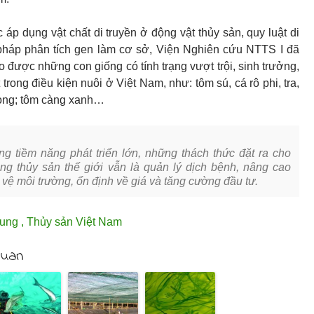
c áp dụng vật chất di truyền ở động vật thủy sản, quy luật di
pháp phân tích gen làm cơ sở, Viện Nghiên cứu NTTS I đã
o được những con giống có tính trạng vượt trội, sinh trưởng,
t trong điều kiện nuôi ở Việt Nam, như: tôm sú, cá rô phi, tra,
 song; tôm càng xanh…
g tiềm năng phát triển lớn, những thách thức đặt ra cho
ng thủy sản thế giới vẫn là quản lý dịch bệnh, nâng cao
 vệ môi trường, ổn định về giá và tăng cường đầu tư.
hung
,
Thủy sản Việt Nam
quan