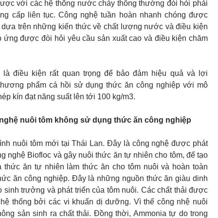
gược với các hệ thống nước chảy thông thường đòi hỏi phải
ng cấp liên tục. Công nghệ tuần hoàn nhanh chóng được
 dựa trên những kiến thức về chất lượng nước và điều kiện
 ứng được đòi hỏi yêu cầu sản xuất cao và điều kiện chăm
 là điều kiện rất quan trọng để bảo đảm hiệu quả và lợi
thương phẩm cá hồi sử dụng thức ăn công nghiệp với mô
ép kín đạt năng suất lên tới 100 kg/m3.
 nghệ nuôi tôm không sử dụng thức ăn công nghiệp
ình nuôi tôm mới tại Thái Lan. Đây là công nghệ được phát
ng nghệ Biofloc và gây nuôi thức ăn tự nhiên cho tôm, để tạo
và thức ăn tự nhiên làm thức ăn cho tôm nuôi và hoàn toàn
hức ăn công nghiệp. Đây là những nguồn thức ăn giàu dinh
o sinh trưởng và phát triển của tôm nuôi. Các chất thải được
 hệ thống bởi các vi khuẩn dị dưỡng. Vì thế công nhệ nuôi
ông sản sinh ra chất thải. Đồng thời, Ammonia tự do trong