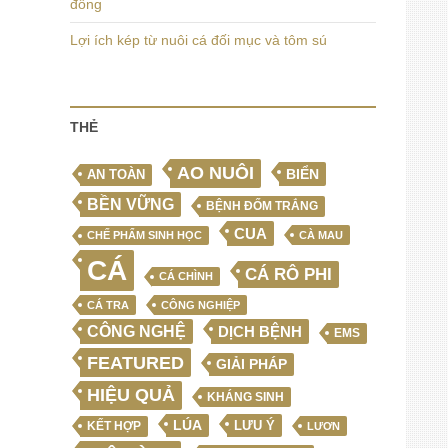
đồng
Lợi ích kép từ nuôi cá đối mục và tôm sú
THẺ
AO NUÔI
BIỂN
AN TOÀN
BỀN VỮNG
BỆNH ĐỐM TRẮNG
CUA
CHẾ PHẨM SINH HỌC
CÀ MAU
CÁ
CÁ RÔ PHI
CÁ CHÌNH
CÁ TRA
CÔNG NGHIỆP
CÔNG NGHỆ
DỊCH BỆNH
EMS
FEATURED
GIẢI PHÁP
HIỆU QUẢ
KHÁNG SINH
LÚA
LƯU Ý
KẾT HỢP
LƯƠN