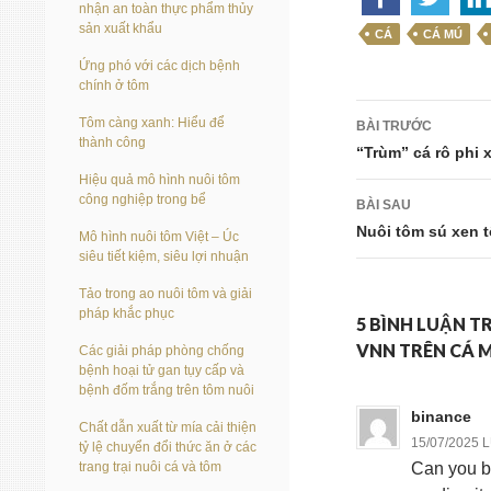
nhận an toàn thực phẩm thủy
sản xuất khẩu
CÁ
CÁ MÚ
Ứng phó với các dịch bệnh
chính ở tôm
Điều
Tôm càng xanh: Hiểu để
BÀI TRƯỚC
thành công
hướng
“Trùm” cá rô phi
Hiệu quả mô hình nuôi tôm
bài
công nghiệp trong bể
BÀI SAU
viết
Nuôi tôm sú xen 
Mô hình nuôi tôm Việt – Úc
siêu tiết kiệm, siêu lợi nhuận
Tảo trong ao nuôi tôm và giải
pháp khắc phục
5 BÌNH LUẬN 
VNN TRÊN CÁ 
Các giải pháp phòng chống
bệnh hoại tử gan tụy cấp và
bệnh đốm trắng trên tôm nuôi
binance
Chất dẫn xuất từ mía cải thiện
15/07/2025 
tỷ lệ chuyển đổi thức ăn ở các
trang trại nuôi cá và tôm
Can you be