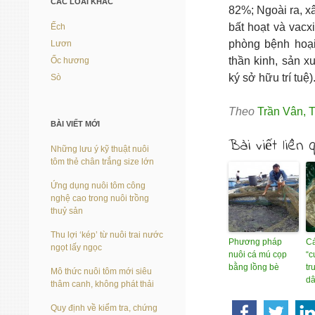
CÁC LOÀI KHÁC
82%; Ngoài ra, x
bất hoạt và vac
Ếch
phòng bệnh hoại 
Lươn
thần kinh, sản 
Ốc hương
ký sở hữu trí tuệ)
Sò
Theo
Trần Vân
,
T
BÀI VIẾT MỚI
Bài viết liên 
Những lưu ý kỹ thuật nuôi
tôm thẻ chân trắng size lớn
Ứng dụng nuôi tôm công
nghệ cao trong nuôi trồng
thuỷ sản
Thu lợi ‘kép’ từ nuôi trai nước
Phương pháp
Cá
ngọt lấy ngọc
nuôi cá mú cọp
“c
bằng lồng bè
tr
Mô thức nuôi tôm mới siêu
d
thâm canh, không phát thải
Quy định về kiểm tra, chứng