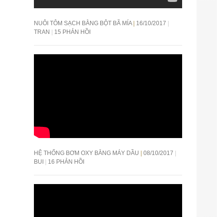
NUÔI TÔM SẠCH BẰNG BỘT BÃ MÍA
16/10/2017
TRAN
15 PHẢN HỒI
HỆ THỐNG BƠM OXY BẰNG MÁY DẦU
08/10/2017
BUI
16 PHẢN HỒI