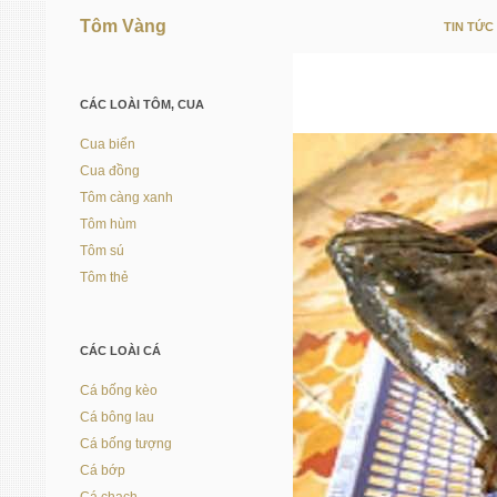
Tôm Vàng
TIN TỨC
Vì người nuôi trồng thủy sản
CÁC LOÀI TÔM, CUA
Cua biển
Cua đồng
Tôm càng xanh
Tôm hùm
Tôm sú
Tôm thẻ
CÁC LOÀI CÁ
Cá bống kèo
Cá bông lau
Cá bống tượng
Cá bớp