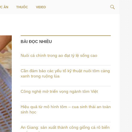
Tìm
C ĂN
THUỐC
VIDEO
kiếm
BÀI ĐỌC NHIỀU
Nuôi cá chình trong ao đạt tỷ lệ sống cao
Cần đảm bảo các yếu tố kỹ thuật nuôi tôm càng
xanh trong ruộng lúa
Công nghệ mở triển vọng ngành tôm Việt
Hiệu quả từ mô hình tôm – cua sinh thái an toàn
sinh học
An Giang: sản xuất thành công giống cá rô biển