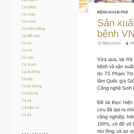
Cá chạch
Cá chẽm
BỆNH
,
KHÁM PHÁ
Cá chép
Sản xuấ
Cá chình
Cá Diêu Hồng
bệnh VN
Cá đối mục
Cá lóc
06/01/2015
T
Cá mú
Cá ngừ
Vừa qua, tại Hà
Cá rô phi
bệnh và sản xuất
Cá rô đồng
do TS Phạm Thị
Cá sặc
tâm Quốc gia Gi
Cá tai tượng
Công nghệ Sinh h
Cá thát lát
Cá tra
Đề tài thực hiện
Cá trắm cỏ
cứu đã tạo ra n
Cá trê
công nghiệp, hiệ
100%, có độ vô t
mú lồng và ao s