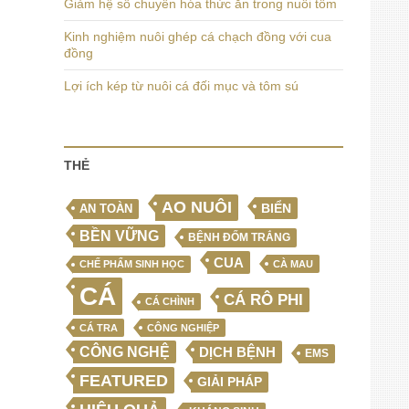
Giảm hệ số chuyển hóa thức ăn trong nuôi tôm
Kinh nghiệm nuôi ghép cá chạch đồng với cua
đồng
Lợi ích kép từ nuôi cá đối mục và tôm sú
THẺ
AO NUÔI
BIỂN
AN TOÀN
BỀN VỮNG
BỆNH ĐỐM TRẮNG
CUA
CHẾ PHẨM SINH HỌC
CÀ MAU
CÁ
CÁ RÔ PHI
CÁ CHÌNH
CÁ TRA
CÔNG NGHIỆP
CÔNG NGHỆ
DỊCH BỆNH
EMS
FEATURED
GIẢI PHÁP