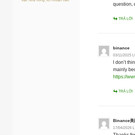
bạt: Nhẹ công, lợi nhuận cao
question,
TRẢ LỜI
binance
03/11/2025 
I don’t thi
mainly bec
https://w
TRẢ LỜI
Binance
17/04/2026 
Thanks for