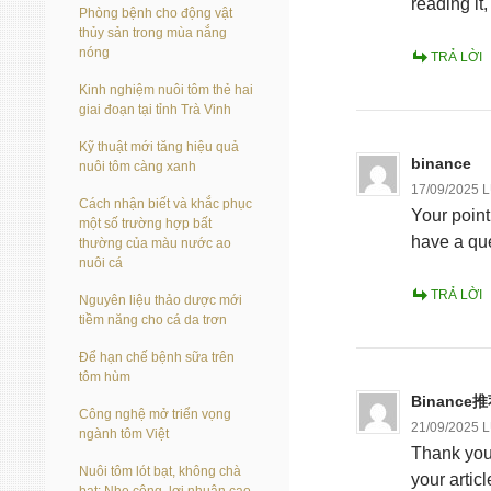
reading it
Phòng bệnh cho động vật
thủy sản trong mùa nắng
nóng
TRẢ LỜI
Kinh nghiệm nuôi tôm thẻ hai
giai đoạn tại tỉnh Trà Vinh
Kỹ thuật mới tăng hiệu quả
binance
nuôi tôm càng xanh
17/09/2025 
Cách nhận biết và khắc phục
Your point
một số trường hợp bất
have a que
thường của màu nước ao
nuôi cá
TRẢ LỜI
Nguyên liệu thảo dược mới
tiềm năng cho cá da trơn
Để hạn chế bệnh sữa trên
tôm hùm
Binance
Công nghệ mở triển vọng
21/09/2025 
ngành tôm Việt
Thank you f
Nuôi tôm lót bạt, không chà
your artic