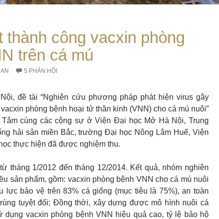
t thành công vacxin phòng
N trên cá mú
RAN
5 PHẢN HỒI
 Nội, đề tài “Nghiên cứu phương pháp phát hiện virus gây
 vacxin phòng bệnh hoại tử thần kinh (VNN) cho cá mú nuôi”
 Tâm cùng các cộng sự ở Viện Đại học Mở Hà Nội, Trung
ống hải sản miền Bắc, trường Đại học Nông Lâm Huế, Viện
ọc thực hiện đã được nghiệm thu.
 từ tháng 1/2012 đến tháng 12/2014. Kết quả, nhóm nghiên
hiều sản phẩm, gồm: vacxin phòng bệnh VNN cho cá mú nuôi
u lực bảo vệ trên 83% cá giống (mục tiêu là 75%), an toàn
rùng tuyệt đối; Đồng thời, xây dựng được mô hình nuôi cá
ử dụng vacxin phòng bệnh VNN hiệu quả cao, tỷ lệ bảo hộ