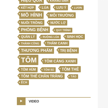
HIỆU QUẢ
KHÁNG SINH
LÚA
LƯU Ý
KẾT HỢP
LƯƠN
MÔ HÌNH
MÔI TRƯỜNG
NUÔI TRỒNG
NƯỚC LỢ
PHÒNG BỆNH
QUY TRÌNH
SINH HỌC
QUẢN LÝ
RUỘNG LÚA
THÂM CANH
THÀNH CÔNG
THƯƠNG PHẨM
TRỊ BỆNH
TÔM
TÔM CÀNG XANH
TÔM THẺ
TÔM HÙM
TÔM SÚ
TÔM THẺ CHÂN TRẮNG
TẢO
ẾCH
VIDEO