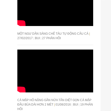
MỘT NGƯ DÂN SÁNG CHẾ TÀU TỰ ĐỘNG CÂU CÁ
27/02/2017
BUI
27 PHẢN HỒI
CÁ MẬP HỔ NẶNG GẦN NỬA TẤN DIỆT GỌN CÁ MẬP
ĐẦU BÚA DÀI HƠN 2 MÉT
01/08/2016
BUI
19 PHẢN
HỒI