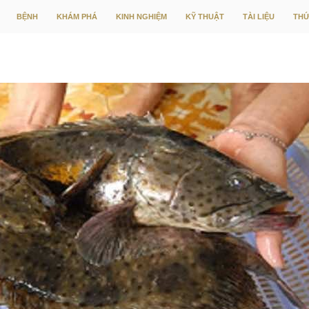
CHUYỂN ĐẾN NỘI DUNG
BỆNH
KHÁM PHÁ
KINH NGHIỆM
KỸ THUẬT
TÀI LIỆU
THỨ