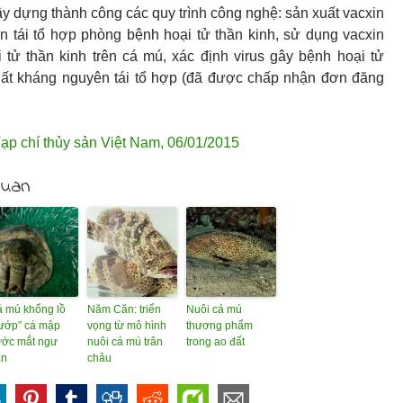
ây dựng thành công các quy trình công nghệ: sản xuất vacxin
xin tái tổ hợp phòng bệnh hoại tử thần kinh, sử dụng vacxin
tử thần kinh trên cá mú, xác định virus gây bệnh hoại tử
xuất kháng nguyên tái tổ hợp (đã được chấp nhận đơn đăng
.
ạp chí thủy sản Việt Nam
,
06/01/2015
quan
 mú khổng lồ
Năm Căn: triển
Nuôi cá mú
ướp” cá mập
vọng từ mô hình
thương phẩm
ước mắt ngư
nuôi cá mú trân
trong ao đất
ân
châu