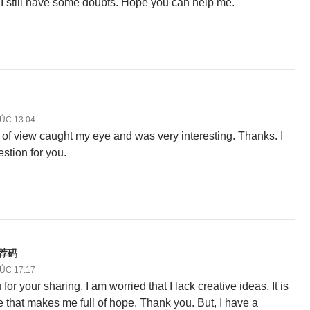
, I still have some doubts. Hope you can help me.
LÚC 13:04
 of view caught my eye and was very interesting. Thanks. I
stion for you.
推荐码
LÚC 17:17
or your sharing. I am worried that I lack creative ideas. It is
le that makes me full of hope. Thank you. But, I have a