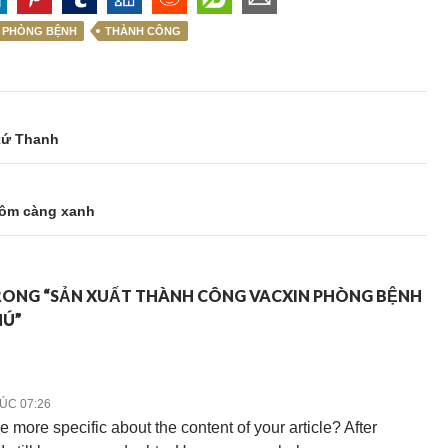
PHÒNG BỆNH
THÀNH CÔNG
 xứ Thanh
tôm càng xanh
TRONG “SẢN XUẤT THÀNH CÔNG VACXIN PHÒNG BỆNH
MÚ”
LÚC 07:26
 more specific about the content of your article? After