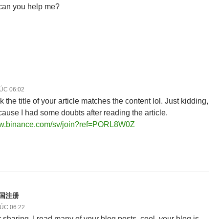
 can you help me?
LÚC 06:02
nk the title of your article matches the content lol. Just kidding,
ause I had some doubts after reading the article.
ww.binance.com/sv/join?ref=PORL8W0Z
美国注册
LÚC 06:22
 sharing. I read many of your blog posts, cool, your blog is