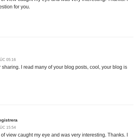
stion for you.
LÚC 05:16
 sharing. I read many of your blog posts, cool, your blog is
.
gistrera
LÚC 15:54
 of view caught my eye and was very interesting. Thanks. I