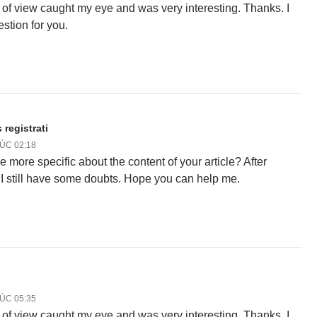
 of view caught my eye and was very interesting. Thanks. I
stion for you.
 registrati
LÚC 02:18
 more specific about the content of your article? After
, I still have some doubts. Hope you can help me.
LÚC 05:35
 of view caught my eye and was very interesting. Thanks. I