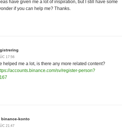
deas have given me a lot of inspiration, but I still have some
wonder if you can help me? Thanks.
gistrering
LÚC 17:56
le helped me a lot, is there any more related content?
ttps://accounts.binance.com/sv/register-person?
1167
t binance-konto
LÚC 21:47