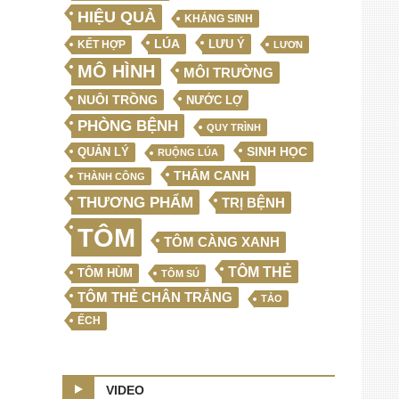
HIỆU QUẢ
KHÁNG SINH
LÚA
LƯU Ý
KẾT HỢP
LƯƠN
MÔ HÌNH
MÔI TRƯỜNG
NUÔI TRỒNG
NƯỚC LỢ
PHÒNG BỆNH
QUY TRÌNH
SINH HỌC
QUẢN LÝ
RUỘNG LÚA
THÂM CANH
THÀNH CÔNG
THƯƠNG PHẨM
TRỊ BỆNH
TÔM
TÔM CÀNG XANH
TÔM THẺ
TÔM HÙM
TÔM SÚ
TÔM THẺ CHÂN TRẮNG
TẢO
ẾCH
VIDEO