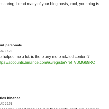
 sharing. I read many of your blog posts, cool, your blog is
.
unt personale
LÚC 17:23
le helped me a lot, is there any more related content?
ttps://accounts.binance.com/ru/register?ref=V3MG69RO
ēties binance
LÚC 15:51