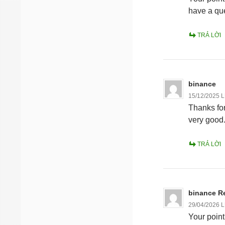
have a que
TRẢ LỜI
binance
15/12/2025 
Thanks for
very good
TRẢ LỜI
binance Re
29/04/2026 
Your point