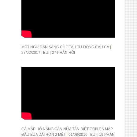
MỘT NGƯ DÂN SÁNG CHẾ TÀU TỰ ĐỘNG CÂU CÁ
27/02/2017
BUI
27 PHẢN HỒI
CÁ MẬP HỔ NẶNG GẦN NỬA TẤN DIỆT GỌN CÁ MẬP
ĐẦU BÚA DÀI HƠN 2 MÉT
01/08/2016
BUI
19 PHẢN