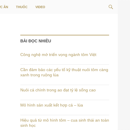
Tìm
C ĂN
THUỐC
VIDEO
kiếm
BÀI ĐỌC NHIỀU
Công nghệ mở triển vọng ngành tôm Việt
Cần đảm bảo các yếu tố kỹ thuật nuôi tôm càng
xanh trong ruộng lúa
Nuôi cá chình trong ao đạt tỷ lệ sống cao
Mô hình sản xuất kết hợp cá – lúa
Hiệu quả từ mô hình tôm – cua sinh thái an toàn
sinh học