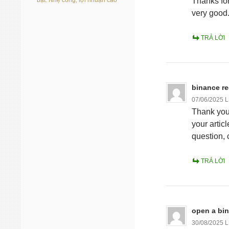
bạt: Nhẹ công, lợi nhuận cao
Thanks for
very good
TRẢ LỜI
binance re
07/06/2025 
Thank you f
your artic
question,
TRẢ LỜI
open a bi
30/08/2025 