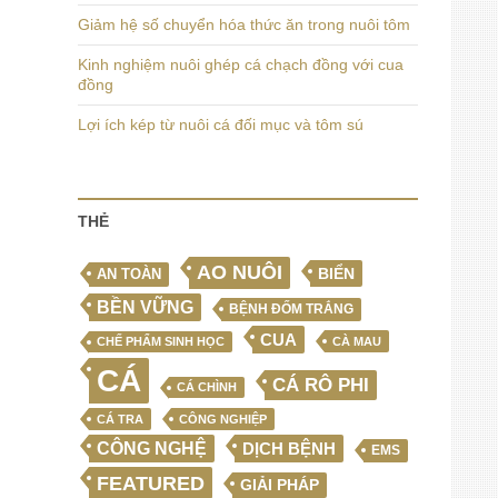
Giảm hệ số chuyển hóa thức ăn trong nuôi tôm
Kinh nghiệm nuôi ghép cá chạch đồng với cua
đồng
Lợi ích kép từ nuôi cá đối mục và tôm sú
THẺ
AO NUÔI
BIỂN
AN TOÀN
BỀN VỮNG
BỆNH ĐỐM TRẮNG
CUA
CHẾ PHẨM SINH HỌC
CÀ MAU
CÁ
CÁ RÔ PHI
CÁ CHÌNH
CÁ TRA
CÔNG NGHIỆP
CÔNG NGHỆ
DỊCH BỆNH
EMS
FEATURED
GIẢI PHÁP