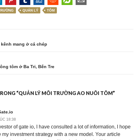
TRƯỜNG
QUẢN LÝ
TÔM
h kênh mang ở cá chép
ông tôm ở Ba Tri, Bến Tre
 TRONG “QUẢN LÝ MÔI TRƯỜNG AO NUÔI TÔM”
Gate.io
LÚC 18:38
estor of gate io, I have consulted a lot of information, I hope
 my investment strategy with a new model. Your article