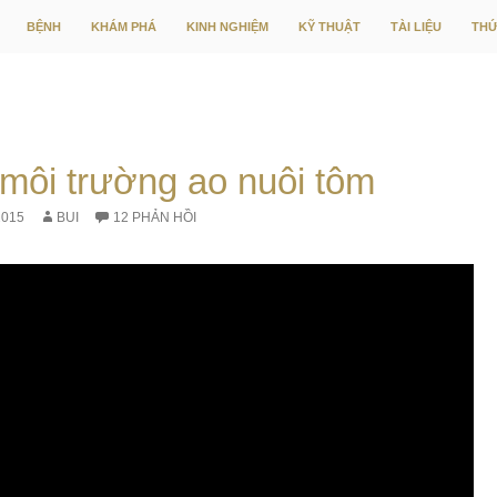
CHUYỂN ĐẾN NỘI DUNG
BỆNH
KHÁM PHÁ
KINH NGHIỆM
KỸ THUẬT
TÀI LIỆU
THỨ
môi trường ao nuôi tôm
2015
BUI
12 PHẢN HỒI