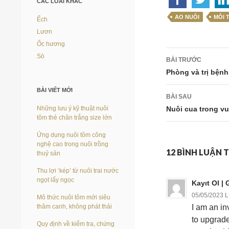
CÁC LOÀI KHÁC
AO NUÔI
MÔI 
Ếch
Lươn
Ốc hương
Điều
Sò
BÀI TRƯỚC
hướng
Phòng và trị bện
bài
BÀI VIẾT MỚI
BÀI SAU
viết
Những lưu ý kỹ thuật nuôi
Nuôi cua trong vu
tôm thẻ chân trắng size lớn
Ứng dụng nuôi tôm công
nghệ cao trong nuôi trồng
12 BÌNH LUẬN
thuỷ sản
Thu lợi ‘kép’ từ nuôi trai nước
ngọt lấy ngọc
Kayıt Ol | 
05/05/2023 
Mô thức nuôi tôm mới siêu
thâm canh, không phát thải
I am an inv
to upgrade
Quy định về kiểm tra, chứng