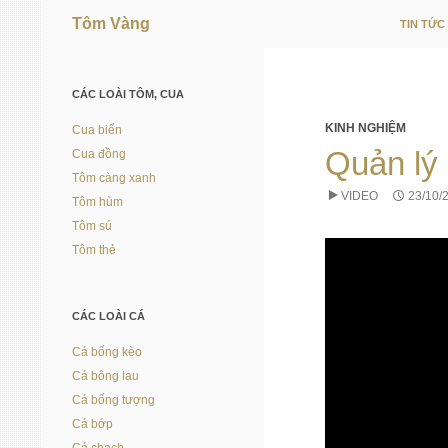
Tôm Vàng
TIN TỨC
Vì người nuôi trồng thủy sản
CÁC LOÀI TÔM, CUA
KINH NGHIỆM
Cua biển
Quản lý 
Cua đồng
Tôm càng xanh
VIDEO
23/10/
Tôm hùm
Tôm sú
Tôm thẻ
CÁC LOÀI CÁ
Cá bống kèo
Cá bông lau
Cá bống tượng
Cá bớp