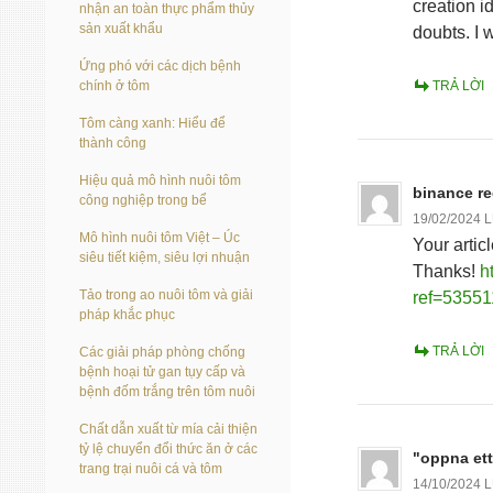
creation i
nhận an toàn thực phẩm thủy
sản xuất khẩu
doubts. I 
Ứng phó với các dịch bệnh
chính ở tôm
TRẢ LỜI
Tôm càng xanh: Hiểu để
thành công
Hiệu quả mô hình nuôi tôm
binance re
công nghiệp trong bể
19/02/2024 
Mô hình nuôi tôm Việt – Úc
Your artic
siêu tiết kiệm, siêu lợi nhuận
Thanks!
h
Tảo trong ao nuôi tôm và giải
ref=5355
pháp khắc phục
TRẢ LỜI
Các giải pháp phòng chống
bệnh hoại tử gan tụy cấp và
bệnh đốm trắng trên tôm nuôi
Chất dẫn xuất từ mía cải thiện
tỷ lệ chuyển đổi thức ăn ở các
"oppna et
trang trại nuôi cá và tôm
14/10/2024 