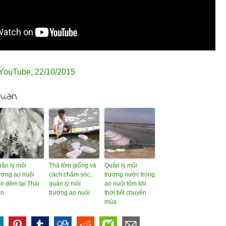
YouTube
,
22/10/2015
quan
ản lý môi
Thả tôm giống và
Quản lý môi
ường ao nuôi
cách chăm sóc,
trường nước trong
n đêm tại Thái
quản lý môi
ao nuôi tôm khi
an
trường ao nuôi
thời tiết chuyển
mùa