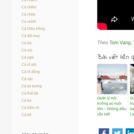
Cá chạch
Cá chẽm
Cá chép
Cá chình
Cá Diêu Hồng
Cá đối mục
Theo
Tom Vang
,
Cá lóc
Cá mú
Bài viết liên 
Cá ngừ
Cá rô phi
Cá rô đồng
Cá sặc
Cá tai tượng
Cá thát lát
Quản lý môi
Qu
Cá tra
trường ao nuôi
tr
Cá trắm cỏ
tôm – Những điều
ba
cần biết
L
Cá trê