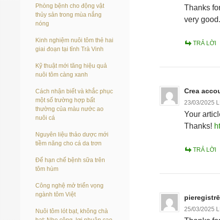
Phòng bệnh cho động vật
Thanks for
thủy sản trong mùa nắng
very good
nóng
Kinh nghiệm nuôi tôm thẻ hai
TRẢ LỜI
giai đoạn tại tỉnh Trà Vinh
Kỹ thuật mới tăng hiệu quả
nuôi tôm càng xanh
Crea acco
Cách nhận biết và khắc phục
một số trường hợp bất
23/03/2025 
thường của màu nước ao
Your artic
nuôi cá
Thanks!
h
Nguyên liệu thảo dược mới
tiềm năng cho cá da trơn
TRẢ LỜI
Để hạn chế bệnh sữa trên
tôm hùm
Công nghệ mở triển vọng
ngành tôm Việt
pieregistr
25/03/2025 
Nuôi tôm lót bạt, không chà