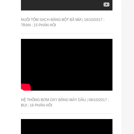
NUÔI TÔM SẠCH BẰNG BỘT BÃ MÍA
16/10/2017
TRAN
15 PHẢN HỒI
HỆ THỐNG BƠM OXY BẰNG MÁY DẦU
08/10/2017
BUI
16 PHẢN HỒI