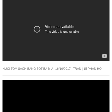
NUÔI TÔM SẠCH BẰNG BỘT BÃ MÍA
16/10/2017
TRAN
15 PHẢN HỒI