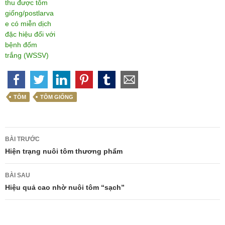
thu được tôm
giống/postlarva
e có miễn dịch
đặc hiệu đối với
bệnh đốm
trắng (WSSV)
TÔM
TÔM GIỐNG
Điều
BÀI TRƯỚC
hướng
Hiện trạng nuôi tôm thương phẩm
bài
BÀI SAU
viết
Hiệu quả cao nhờ nuôi tôm “sạch”