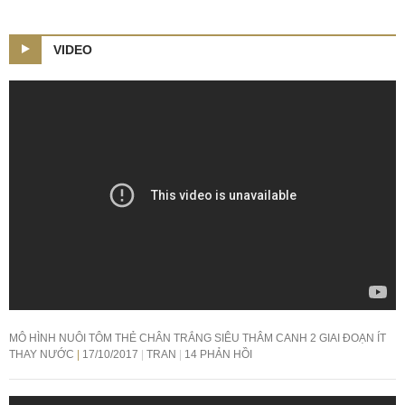
VIDEO
MÔ HÌNH NUÔI TÔM THẺ CHÂN TRẮNG SIÊU THÂM CANH 2 GIAI ĐOẠN ÍT
THAY NƯỚC
17/10/2017
TRAN
14 PHẢN HỒI