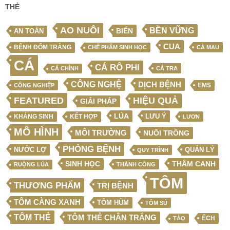
THẺ
AO NUÔI
BỀN VỮNG
BIỂN
AN TOÀN
CUA
BỆNH ĐỐM TRẮNG
CHẾ PHẨM SINH HỌC
CÀ MAU
CÁ
CÁ RÔ PHI
CÁ CHÌNH
CÁ TRA
CÔNG NGHỆ
DỊCH BỆNH
EMS
CÔNG NGHIỆP
FEATURED
HIỆU QUẢ
GIẢI PHÁP
LÚA
LƯU Ý
KẾT HỢP
KHÁNG SINH
LƯƠN
MÔ HÌNH
MÔI TRƯỜNG
NUÔI TRỒNG
PHÒNG BỆNH
NƯỚC LỢ
QUẢN LÝ
QUY TRÌNH
SINH HỌC
THÂM CANH
RUỘNG LÚA
THÀNH CÔNG
TÔM
THƯƠNG PHẨM
TRỊ BỆNH
TÔM CÀNG XANH
TÔM HÙM
TÔM SÚ
TÔM THẺ
TÔM THẺ CHÂN TRẮNG
ẾCH
TẢO