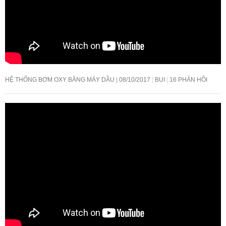
HỆ THỐNG BƠM OXY BẰNG MÁY DẦU
08/10/2017
BUI
16 PHẢN HỒI