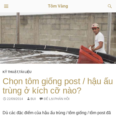
Tìm
Tôm Vàng
kiếm
TRÌNH
CHUYỂN
ĐƠN
CƠ SỞ
ĐẾN
NỘI
DUNG
KỸ THUẬT
,
TÀI LIỆU
Chọn tôm giống post / hậu ấu
trùng ở kích cỡ nào?
22/09/2014
BUI
ĐỂ LẠI PHẢN HỒI
Dù các đặc điểm của hậu ấu trùng / tôm giống / tôm post đã