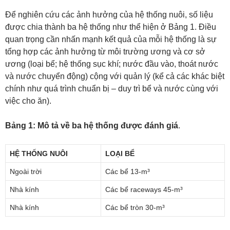
Để nghiên cứu các ảnh hưởng của hệ thống nuôi, số liệu
được chia thành ba hệ thống như thể hiện ở Bảng 1. Điều
quan trọng cần nhấn mạnh kết quả của mỗi hệ thống là sự
tổng hợp các ảnh hưởng từ môi trường ương và cơ sở
ương (loại bể; hệ thống sục khí; nước đầu vào, thoát nước
và nước chuyển động) cộng với quản lý (kể cả các khác biệt
chính như quá trình chuẩn bị – duy trì bể và nước cùng với
việc cho ăn).
Bảng 1: Mô tả về ba hệ thống được đánh giá
.
HỆ THỐNG NUÔI
LOẠI BỂ
Ngoài trời
Các bể 13-m³
Nhà kính
Các bể raceways 45-m³
Nhà kính
Các bể tròn 30-m³