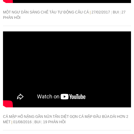
MỘT NGƯ DÂN SÁNG CHẾ TÀU TỰ ĐỘNG CÂU CÁ
27/02/2017
BUI
27
PHẢN HỒI
CÁ MẬP HỔ NẶNG GẦN NỬA TẤN DIỆT GỌN CÁ MẬP ĐẦU BÚA DÀI HƠN 2
MÉT
01/08/2016
BUI
19 PHẢN HỒI