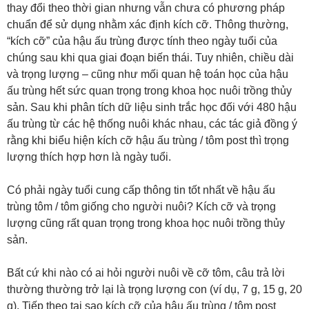
thay đổi theo thời gian nhưng vẫn chưa có phương pháp
chuẩn để sử dụng nhằm xác định kích cỡ. Thông thường,
“kích cỡ” của hậu ấu trùng được tính theo ngày tuổi của
chúng sau khi qua giai đoạn biến thái. Tuy nhiên, chiều dài
và trọng lượng – cũng như mối quan hệ toán học của hậu
ấu trùng hết sức quan trọng trong khoa học nuôi trồng thủy
sản. Sau khi phân tích dữ liệu sinh trắc học đối với 480 hậu
ấu trùng từ các hệ thống nuôi khác nhau, các tác giả đồng ý
rằng khi biểu hiện kích cỡ hậu ấu trùng / tôm post thì trọng
lượng thích hợp hơn là ngày tuổi.
Có phải ngày tuổi cung cấp thông tin tốt nhất về hậu ấu
trùng tôm / tôm giống cho người nuôi? Kích cỡ và trọng
lượng cũng rất quan trọng trong khoa học nuôi trồng thủy
sản.
Bất cứ khi nào có ai hỏi người nuôi về cỡ tôm, câu trả lời
thường thường trở lại là trọng lượng con (ví dụ, 7 g, 15 g, 20
g). Tiếp theo tại sao kích cỡ của hậu ấu trùng / tôm post